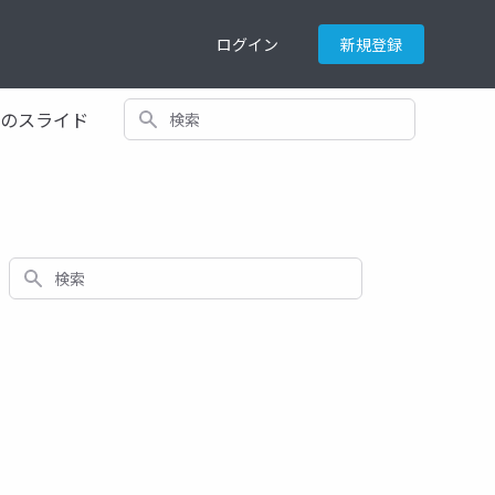
ログイン
新規登録
検索
てのスライド
検索