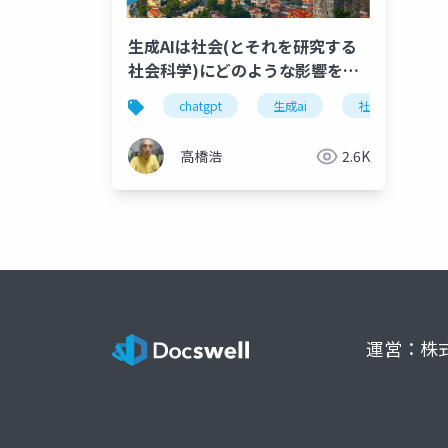
生成AIは社会(とそれを研究する
社会科学)にどのような影響を与
えるか？
chatgpt
生成ai
社会科学
高橋浩
2.6K
運営：株