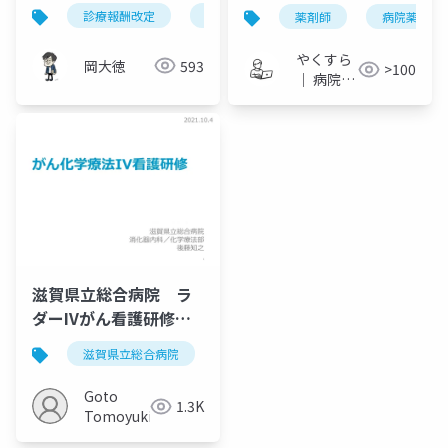
ック・ブループリント
部遮光が必要?
診療報酬改定
d to p with n
オンライン診療
薬剤師
病院薬剤師
｜看護師等同席オンラ
イン診療の評価明確化
やくすら
岡大徳
593
>100
を完全解説
｜ 病院薬
剤師のス
ライドメ
モ
滋賀県立総合病院 ラ
ダーIVがん看護研修
20211004
滋賀県立総合病院
がん薬物療法
化学療法
Goto
1.3K
Tomoyuki