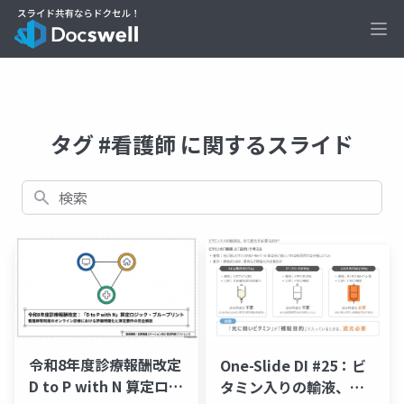
Ope
タグ #看護師 に関するスライド
検索
令和8年度診療報酬改定
One-Slide DI #25：ビ
D to P with N 算定ロジ
タミン入りの輸液、全