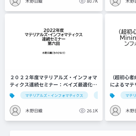
木野日織
80.7K
木野
２０２２年度マテリアルズ・インフォマ
（超初心者向け
ティクス連続セミナー：ベイズ最適化、
によるマテ
推薦システム
スハンズオ
マテリアルズ・インフォマティクス
データ解析学
マテ
木野日織
26.1K
木野