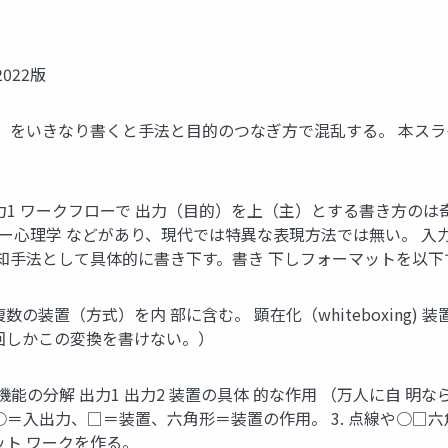
022版
木」をいきなり書くと手法と目的のつなぎ方で混乱する。 本ス
入力1 ワークフローで 出力（目的）を上（主）とする書き方のは
アドラー心理学 などがあり、現代では特異な表現方法では無い。 
既知手法として具体的に書き下す。書き 下しフォーマットを以
方式）を内 部に含む。 顕在化（whiteboxing) 装置 暗黙化（b
は一段回しかこの変換を書けない。）
機能の分解 出力1 出力2 装置の具体 的な作用 （万人に自 明ならば空
：○＝入出力、□＝装置、六角形＝装置の作用。 3. 点線や○□
ット ワークを作る。