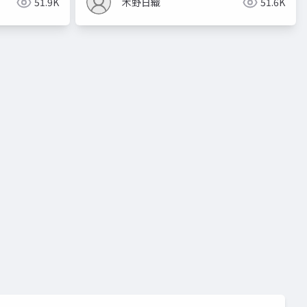
51.9K
木野日織
51.6K
元圧縮
クラスタリング
分類