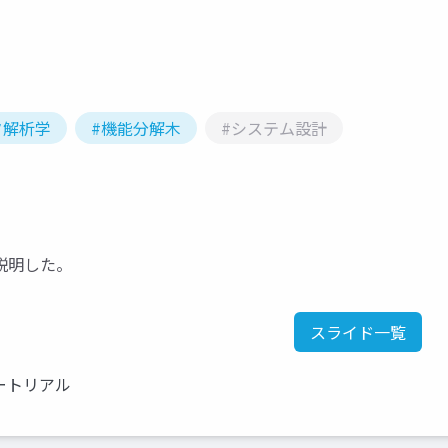
タ解析学
#機能分解木
#システム設計
説明した。
スライド一覧
ートリアル