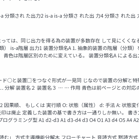
 分類され た出力2 is-a is-a 分類さ れた出 力4 分類さ れた出 力3
合によっては、同じ出力を得る為の装置が多数存在 して見にくくなる。 
類） is-a階層 出力1 装置分類名A 1. 抽象的装置の階層（分
。 青色は階層区別のために変えている。 装置分類名A による出力１
力ノード○と装置□をつなぐ形式が一見同 じなので装置の分解と特殊
 … 分解 装置名２ 装置名３ … … 作用 青色は前ページとの対
 因果順、 もしくは 実行順 O: 状態（属性） d: 手法 A: 状態変化を与える
d4 O5 A4 矢印は廃止 定義した装置の基で書き方は一通りしか無い
 A1 d2-d3 A1 d3-d4 d3 O4 O1 A3 d4 O5 A4 A2
を読む」 方式主導機能分解木 フローチャート 音読方式 黙読方式 書 