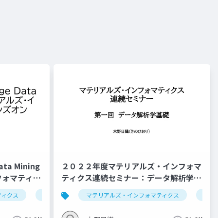
a Mining
２０２２年度マテリアルズ・インフォマ
フォマティク
ティクス連続セミナー：データ解析学基
7/26版）
礎
ティクス
ログラミング
データ解析学
大規模言語モデル
マテリアルズ・インフォマティクス
セミナー
回帰
セミ