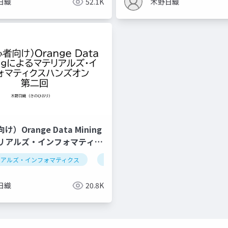
日織
52.1K
木野日織
）Orange Data Mining
リアルズ・インフォマティク
ン第二回 （仮）
リアルズ・インフォマティクス
ベイズ最適化
推薦システム
データ解析学
セミナー
次
日織
20.8K