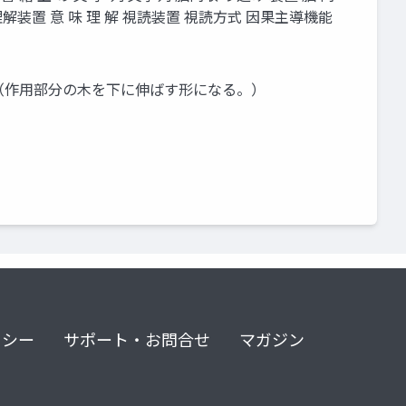
理解装置 意 味 理 解 視読装置 視読方式 因果主導機能
。 （作用部分の木を下に伸ばす形になる。）
リシー
サポート・お問合せ
マガジン