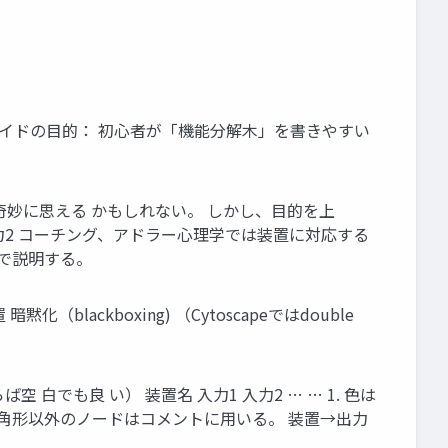
ライドの目的： 初心者が「機能分解木」を書きやすい
奇妙に思える かもしれない。 しかし、目的を上
入力2 コーチング、アドラー心理学では装置に対応する
下で説明する。
lackboxing) （Cytoscapeではdouble
 白でも良 い） 装置名 入力1 入力2 … … 1. 色は
六角形以外のノードはコメントに用いる。 装置→出力