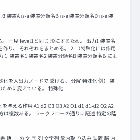
 装置A is-a 装置分類名B is-a 装置分類名D is-a 装
一見 level1と同じ 形にするため。 出力1 装置名
類）を作り、 それぞれをまとめる。 2. （特殊化には作用
 装置名1 装置名2 装置分類名B 装置分類名B によ
化を入出力ノードで 繋げる。 分解 特殊化 例） 装
応のために変えている。 特殊化
作用 A1 d2 O3 O3 A2 O1 d1 d1-d2 O2 A2
。 書き方は複数ある。 ワークフローの通りに記述 特定の階
籍 上 の 文 字 列 文字列 脳内取 り込み 装置 脳 内