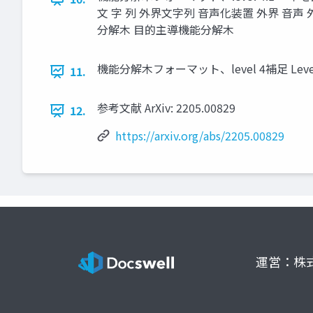
文 字 列 外界文字列 音声化装置 外界 音声
分解木 目的主導機能分解木
機能分解木フォーマット、level 4補足
11.
参考文献 ArXiv: 2205.00829
12.
https://arxiv.org/abs/2205.00829
運営：株