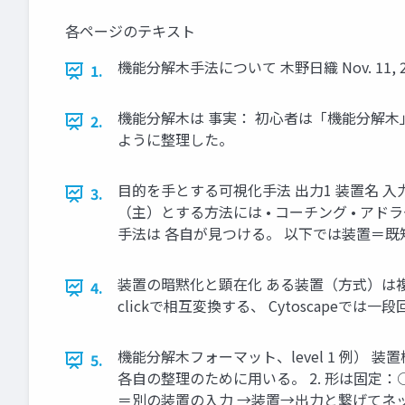
各ページのテキスト
機能分解木手法について 木野日織 Nov. 11, 2
1.
機能分解木は 事実： 初心者は「機能分解
2.
ように整理した。
目的を手とする可視化手法 出力1 装置名 
3.
（主）とする方法には • コーチング • 
手法は 各自が見つける。 以下では装置＝
装置の暗黙化と顕在化 ある装置（方式）は複数の装置（
4.
clickで相互変換する、 Cytoscapeで
機能分解木フォーマット、level 1 例） 装置
5.
各自の整理のために用いる。 2. 形は固定
＝別の装置の入力 →装置→出力と繋げてネ