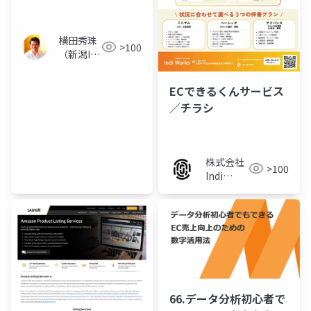
師･講演･企業研修
横田秀珠
>100
（新潟IT
コンサル
タント）
ECできるくんサービス
／チラシ
株式会社
>100
Indi
Works
66.データ分析初心者で