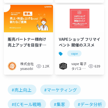
販売パートナー様向け
VAPEショップ フリマイ
売上アップを目指す保
ベント 開催のススメ
険代理店が簡単に売
vape
上・利益を上げるため
の新たなご提案
株式会社
vape 電子
1.2K
639
yoasobi
タバコ 専
門店 フレ
ーバーキッ
チン
#売上向上
#マーケティング
#ECモール戦略
#集客
#データ分析