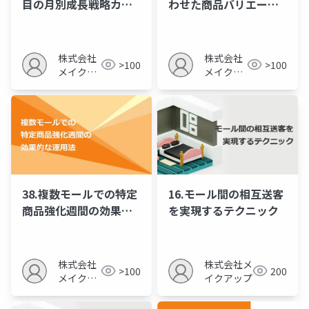
目の月別成長戦略カレ
わせた商品バリエーシ
ンダー
ョンの最適化
株式会社
株式会社
>100
>100
メイクア
メイクア
ップ
ップ
38.複数モールでの特定
16.モール間の相互送客
商品強化週間の効果的
を実現するテクニック
な運用法
株式会社
株式会社メ
>100
200
メイクア
イクアップ
ップ