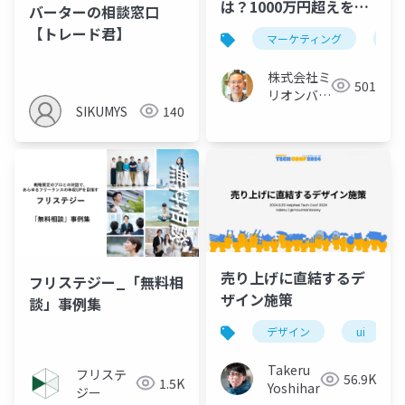
は？1000万円超えを目
バーターの相談窓口
指す3つのポイント
【トレード君】
マーケティング
行
株式会社ミ
501
リオンバリ
SIKUMYS
140
ュー
売り上げに直結するデ
フリステジー_「無料相
ザイン施策
談」事例集
デザイン
ui
Takeru
フリステ
56.9K
1.5K
Yoshihara
ジー