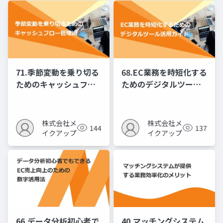
71.季節変動を乗り切る
68.EC業務を時短化する
ためのキャッシュフロ
ためのデジタルツール
ー管理術
活用ガイド
株式会社メ
株式会社メ
144
137
イクアップ
イクアップ
66.データ分析初心者で
40.マッチングシステム