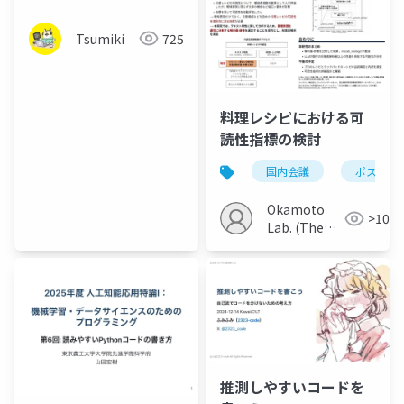
Tsumiki
725
料理レシピにおける可
読性指標の検討
国内会議
ポスター
Okamoto
>100
Lab. (The
Univ. of
Electro-
Communications)
推測しやすいコードを