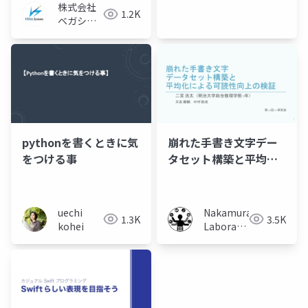
株式会社
1.2K
ベガシス
テム
pythonを書くときに気
崩れた手書き文字デー
をつける事
タセット構築と平均化
による可読性向上の検
証
uechi
Nakamura
1.3K
3.5K
kohei
Laboratory
(Meiji
University)