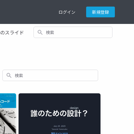
ログイン
新規登録
検索
てのスライド
検索