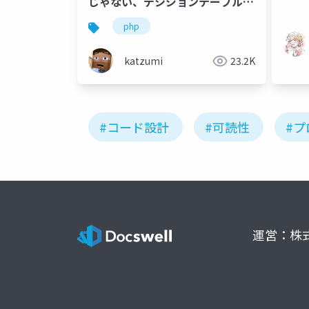
じゃない、デシジョンテーブル
（決定表）実装の勘所
php
katzumi
23.2K
#コード設計
#可読性
#
運営：株