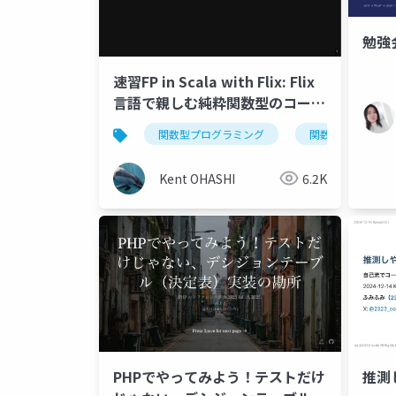
勉強
速習FP in Scala with Flix: Flix
言語で親しむ純粋関数型のコード
設計
関数型プログラミング
関数型言語
Kent OHASHI
6.2K
推測
PHPでやってみよう！テストだけ