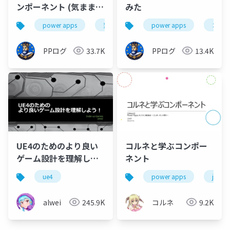
ンポーネント (気ままに
みた
勉強会 #83)
power apps
変数
コンポーネント
power apps
保守性
コン
PPログ
33.7K
PPログ
13.4K
UE4のためのより良い
コルネと学ぶコンポー
ゲーム設計を理解しよ
ネント
う！
ue4
power apps
jpaug
alwei
245.9K
コルネ
9.2K