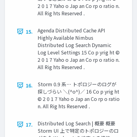
2 0 1 7 Yaho o Jap an Co rp o ratio n.
All Rig hts Reserved .
Agenda Distributed Cache API
15.
Highly Available Nimbus
Distributed Log Search Dynamic
Log Level Settings 15 Co p yrig ht ©
2 0 1 7 Yaho o Jap an Co rp o ratio n.
All Rig hts Reserved .
Storm 0.9 系… トポロジーのログが
16.
探しづらい ＼(^o^)／ 16 Co p yrig ht
© 2 0 1 7 Yaho o Jap an Co rp o ratio
n. All Rig hts Reserved .
Distributed Log Search | 概要 概要
17.
Storm UI 上で特定のトポロジーのロ