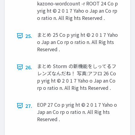
kazono-wordcount -r ROOT 24 Co p
yrig ht © 2 0 1 7 Yaho o Jap an Co rp
o ratio n. All Rig hts Reserved .
まとめ 25 Co p yrig ht © 2 0 1 7 Yaho
25.
o Jap an Co rp o ratio n. All Rig hts
Reserved .
まとめ Storm の新機能をしってるフ
26.
レンズなんだね！ 写真:アフロ 26 Co
p yrig ht © 2 0 1 7 Yaho o Jap an Co
rp o ratio n. All Rig hts Reserved .
EOP 27 Co p yrig ht © 2 0 1 7 Yaho o
27.
Jap an Co rp o ratio n. All Rig hts
Reserved .