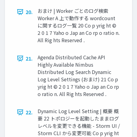
おまけ | Worker ごとのログ検索
20.
Worker A 上で動作する wordcount
に関するログ一覧 20 Co p yrig ht ©
2 0 1 7 Yaho o Jap an Co rp o ratio n.
All Rig hts Reserved .
Agenda Distributed Cache API
21.
Highly Available Nimbus
Distributed Log Search Dynamic
Log Level Settings (おまけ) 21 Co p
yrig ht © 2 0 1 7 Yaho o Jap an Co rp
o ratio n. All Rig hts Reserved .
Dynamic Log Level Setting | 概要 概
22.
要 22 トポロジーを起動したままログ
レベルを変更できる機能 - Storm UI /
Storm CLI から変更可能 Co p yrig ht