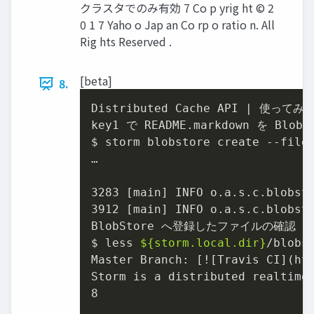
クラスタでのみ有効 7 Co p yrig ht © 2
0 1 7 Yaho o Jap an Co rp o ratio n. All
Rig hts Reserved .
[beta]
8.
Distributed Cache API | 使ってみる
key1 で README.markdown を BlobS
$ storm blobstore create --file 
…

3283 [main] INFO o.a.s.c.blobst
3912 [main] INFO o.a.s.c.blobsto
BlobStore へ登録したファイルの確認

$ less 
${storm.local.dir}
/blobs/
Master Branch: [![Travis CI](htt
Storm is a distributed realtime 
8
