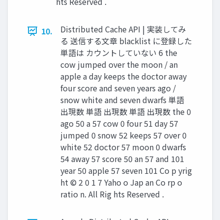
hts Reserved .
Distributed Cache API | 実装してみ
10.
る 送信する文章 blacklist に登録した
単語は カウントしていない 6 the
cow jumped over the moon / an
apple a day keeps the doctor away
four score and seven years ago /
snow white and seven dwarfs 単語
出現数 単語 出現数 単語 出現数 the 0
ago 50 a 57 cow 0 four 51 day 57
jumped 0 snow 52 keeps 57 over 0
white 52 doctor 57 moon 0 dwarfs
54 away 57 score 50 an 57 and 101
year 50 apple 57 seven 101 Co p yrig
ht © 2 0 1 7 Yaho o Jap an Co rp o
ratio n. All Rig hts Reserved .