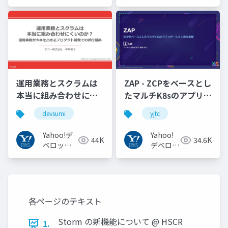
パーネッ
パーネッ
トワーク
トワーク
運用業務とスクラムは
ZAP - ZCPをベースとし
本当に組み合わせにく
たマルチK8sのアプリケ
いのか︖運用業務が大
ーション実行基盤
devsumi
yjtc
半を占めるプロダクト
#YJTC / YJTC21 B-3
開発での試行錯誤
Yahoo!デ
Yahoo!
44K
34.6K
ベロッパ
デベロッ
ーネット
パーネッ
ワーク
トワーク
各ページのテキスト
Storm の新機能について @ HSCR
1.