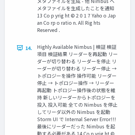
メタファイルを生成 - 他 Nimbus へ
メタファイルを生成したことを通知
13 Co p yrig ht © 2 0 1 7 Yaho o Jap
an Co rp o ratio n. All Rig hts
Reserved .
Highly Available Nimbus | 検証 検証
14.
項目 検証結果 リーダーを再起動 リー
ダーが切り替わる リーダーを停止 リ
ーダーが切り替わる リーダー停止 →
トポロジーを操作 操作可能 リーダー
停止 → トポロジー操作 → リーダー
再起動 トポロジー操作後の状態を維
持 新しいリーダーからトポロジーを
投入 投入可能 全ての Nimbus を停止
してリーダ以外の Nimbus を起動
Storm UI で Internal Server Error!!!
最後にリーダーだった Nimbus を起
動する必要がある 14 Co p yrig ht ©