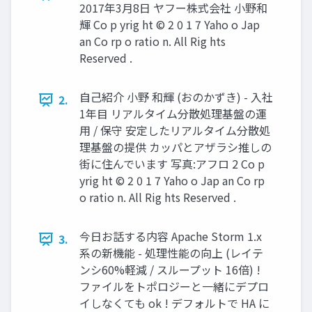
2017年3月8日 ヤフー株式会社 小野和
輝 Co p yrig ht © 2 0 1 7 Yaho o Jap
an Co rp o ratio n. All Rig hts
Reserved .
自己紹介 小野 和輝 (おのかずき) - 入社
2.
1年目 リアルタイム分散処理基盤の運
用 / 保守 安定したリアルタイム分散処
理基盤の提供 カッパとアザラシ推しの
街に住んでいます 写真:アフロ 2 Co p
yrig ht © 2 0 1 7 Yaho o Jap an Co rp
o ratio n. All Rig hts Reserved .
今日お話する内容 Apache Storm 1.x
3.
系の新機能 - 処理性能の向上 (レイテ
ンシ60%軽減 / スループット 16倍) !
ファイルをトポロジーと一緒にデプロ
イしなくても ok ! デフォルトで HA に