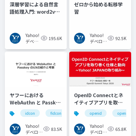
深層学習による自然言
ゼロから始める転移学
語処理入門: word2vec
習
からBERT, GPT-3まで
Yahoo!
Yahoo!
195.6K
92.5K
デベロ
デベロッ
ッパー
パーネッ
ネット
トワーク
ワーク
ヤフーにおける
OpenID Connectとネ
WebAuthn と Passkey
イティブアプリを取り
の UX の紹介と考察
巻く仕様と動向 Yahoo!
idcon
fidcon
openid
openid_to
#idcon #fidcon
JAPANの取り組み
#openid
Yahoo!
Yahoo!
83.5K
65.8K
#openid_tokyo
デベロッ
デベロッ