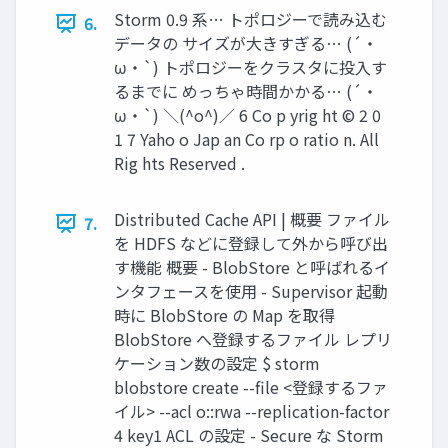
Storm 0.9 系… トポロジーで読み込む
6.
データの サイズが大きすぎる… (´・
ω・`) トポロジーをクラスタに投入す
るまでに めっちゃ時間かかる… (´・
ω・`) ＼(^o^)／ 6 Co p yrig ht © 2 0
1 7 Yaho o Jap an Co rp o ratio n. All
Rig hts Reserved .
Distributed Cache API | 概要 ファイル
7.
を HDFS などに登録して外から呼び出
す機能 概要 - BlobStore と呼ばれるイ
ンタフェースを使用 - Supervisor 起動
時に BlobStore の Map を取得
BlobStore へ登録するファイル レプリ
ケーション数の設定 $ storm
blobstore create --file <登録するファ
イル> --acl o::rwa --replication-factor
4 key1 ACL の設定 - Secure な Storm