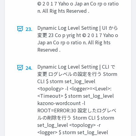
© 2 0 1 7 Yaho o Jap an Co rp o ratio
n. All Rig hts Reserved .
Dynamic Log Level Setting | UI から
23.
変更 23 Co p yrig ht © 2 0 1 7 Yaho o
Jap an Co rp o ratio n. All Rig hts
Reserved .
Dynamic Log Level Setting | CLI で
24.
変更 ログレベルの設定を行う Storm
CLI $ storm set_log_level
<topology> -l <logger>=<Level>:
<Timeout> $ storm set_log_level
kazono-wordcount -l
ROOT=ERROR:30 設定したログレベ
ルの削除を行う Storm CLI $ storm
set_log_level <topology> -r
<logger> $ storm set_log_level