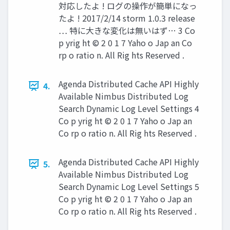
対応したよ ! ログの操作が簡単になっ
たよ ! 2017/2/14 storm 1.0.3 release
… 特に大きな変化は無いはず… 3 Co
p yrig ht © 2 0 1 7 Yaho o Jap an Co
rp o ratio n. All Rig hts Reserved .
Agenda Distributed Cache API Highly
4.
Available Nimbus Distributed Log
Search Dynamic Log Level Settings 4
Co p yrig ht © 2 0 1 7 Yaho o Jap an
Co rp o ratio n. All Rig hts Reserved .
Agenda Distributed Cache API Highly
5.
Available Nimbus Distributed Log
Search Dynamic Log Level Settings 5
Co p yrig ht © 2 0 1 7 Yaho o Jap an
Co rp o ratio n. All Rig hts Reserved .