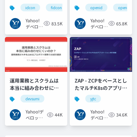
の UX の紹介と考察
巻く仕様と動向 Yahoo!
idcon
fidcon
openid
openid_to
#idcon #fidcon
JAPANの取り組み
#openid
Yahoo!
Yahoo!
83.5K
65.8K
#openid_tokyo
デベロッ
デベロッ
パーネッ
パーネッ
トワーク
トワーク
運用業務とスクラムは
ZAP - ZCPをベースとし
本当に組み合わせにく
たマルチK8sのアプリケ
いのか︖運用業務が大
ーション実行基盤
devsumi
yjtc
半を占めるプロダクト
#YJTC / YJTC21 B-3
開発での試行錯誤
Yahoo!デ
Yahoo!
44K
34.6K
ベロッパ
デベロッ
ーネット
パーネッ
ワーク
トワーク