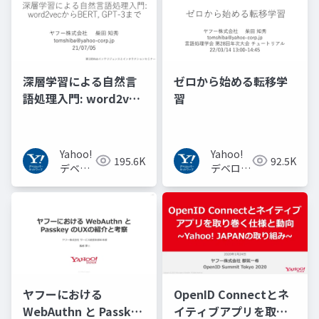
深層学習による自然言
ゼロから始める転移学
語処理入門: word2vec
習
からBERT, GPT-3まで
Yahoo!
Yahoo!
195.6K
92.5K
デベロ
デベロッ
ッパー
パーネッ
ネット
トワーク
ワーク
ヤフーにおける
OpenID Connectとネ
WebAuthn と Passkey
イティブアプリを取り