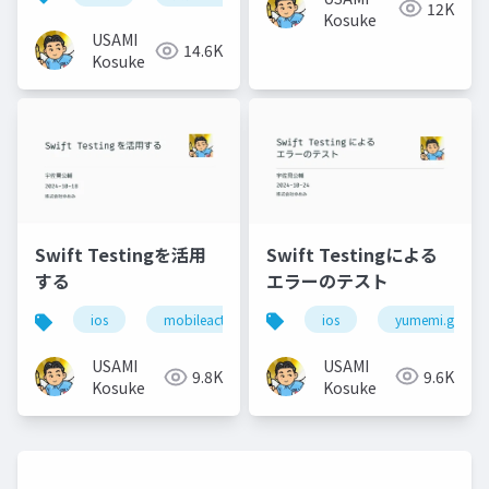
12K
Kosuke
USAMI
14.6K
Kosuke
Swift Testingによる
Swift Testingを活用
エラーのテスト
する
ios
yumemi.grow
ios
mobileact
USAMI
USAMI
9.6K
9.8K
Kosuke
Kosuke