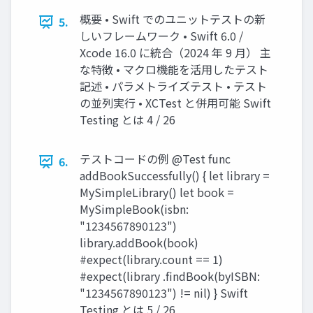
概要 • Swift でのユニットテストの新
5.
しいフレームワーク • Swift 6.0 /
Xcode 16.0 に統合（2024 年 9 月） 主
な特徴 • マクロ機能を活用したテスト
記述 • パラメトライズテスト • テスト
の並列実行 • XCTest と併用可能 Swift
Testing とは 4 / 26
テストコードの例 @Test func
6.
addBookSuccessfully() { let library =
MySimpleLibrary() let book =
MySimpleBook(isbn:
"1234567890123")
library.addBook(book)
#expect(library.count == 1)
#expect(library .findBook(byISBN:
"1234567890123") != nil) } Swift
Testing とは 5 / 26