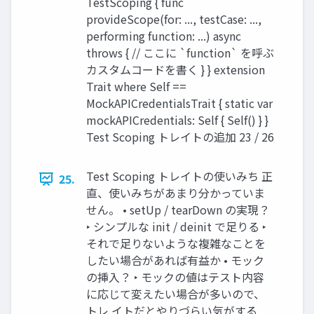
TestScoping { func
provideScope(for: ..., testCase: ...,
performing function: ...) async
throws { // ここに `function` を呼ぶ
カスタムコードを書く } } extension
Trait where Self ==
MockAPICredentialsTrait { static var
mockAPICredentials: Self { Self() } }
Test Scoping トレイトの追加 23 / 26
Test Scoping トレイトの使いみち 正
25.
直、使いみちがあまり分かっていま
せん。 • setUp / tearDown の実現？
‣ シンプルな init / deinit で足りる ‣
それで足りないような複雑なことを
したい場合があれば有益か • モック
の挿入？ ‣ モックの値はテスト内容
に応じて変えたい場合が多いので、
トレ イトだとやりづらい気がする