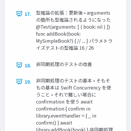
型推論の拡張：更新後 • arguments
17.
の箇所も型推論されるようになった
@Test(arguments: [ ( book: nil ) ])
func addBook(book:
MySimpleBook?) { // ... } パラメトラ
イズテストの型推論 16 / 26
非同期処理のテストの改善
18.
非同期処理のテストの基本 • そもそ
19.
もの基本は Swift Concurrency を使
うこと • それで難しい場合に
confirmation を使う await
confirmation { confirm in
library.eventHandler = { _ in
confirm() } await
library.addBook(book) } 非同期処理