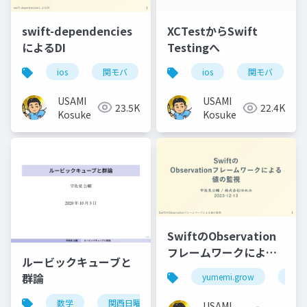
swift-dependencies
XCTestからSwift
によるDI
Testingへ
ios
関モバ
ios
関モバ
USAMI
USAMI
23.5K
22.4K
Kosuke
Kosuke
SwiftのObservation
フレームワークによる
ルービックキューブと
値の監視
群論
yumemi.grow
ios
数学
関西日曜数学友の会
USAMI