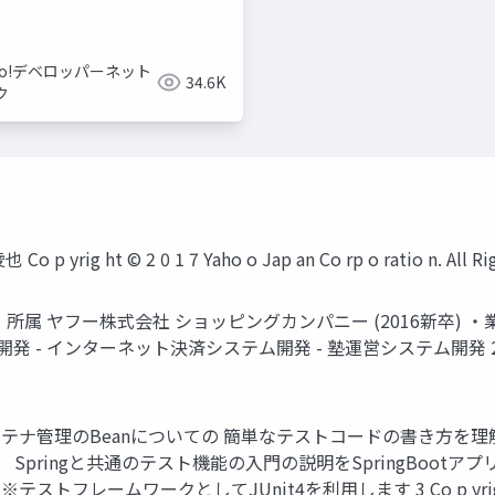
hoo!デベロッパーネット
34.6K
ク
yrig ht © 2 0 1 7 Yaho o Jap an Co rp o ratio n. All Rig 
) ・所属 ヤフー株式会社 ショッピングカンパニー (2016新卒
ンターネット決済システム開発 - 塾運営システム開発 2 Co p yrig ht ©
Iコンテナ管理のBeanについての 簡単なテストコードの書き方を理解す
く、 Springと共通のテスト機能の入門の説明をSpringBoo
ークとしてJUnit4を利用します 3 Co p yrig ht © 2 0 1 7 Y