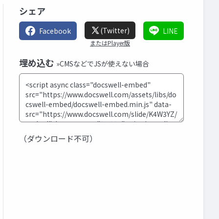
シェア
(Twitter)
Facebook
LINE
またはPlayer版
埋め込む
»CMSなどでJSが使えない場合
（ダウンロード不可）