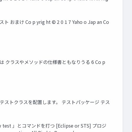
け Co p yrig ht © 2 0 1 7 Yaho o Jap an Co
クラスやメソッドの仕様書ともなりうる 6 Co p
構造で テストクラスを配置します。 テストパッケージ テス
」とコマンドを打つ [Eclipse or STS] プロジ