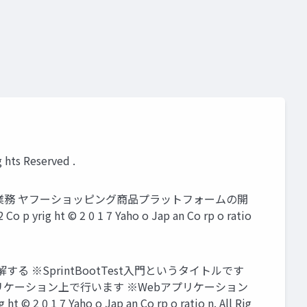
hts Reserved .
) ・業務 ヤフーショッピング商品プラットフォームの開
 2 0 1 7 Yaho o Jap an Co rp o ratio
る ※SprintBootTest入門というタイトルです
tアプリケーション上で行います ※Webアプリケーション
aho o Jap an Co rp o ratio n. All Rig