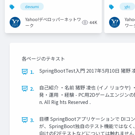
ロダクト開発での試行錯誤
YJTC21 B-3
devsumi
yjtc
Yahoo!デベロッパーネットワ
Ya
44K
ーク
ワー
各ページのテキスト
SpringBootTest入門 2017年5月10日 猪野 凌也 Co p 
1.
自己紹介 ・名前 猪野 凌也 (イノ リョウヤ
2.
発・運用 ・経験 - PC用2Dゲームエンジンの開発 - イ
n. All Rig hts Reserved .
目標 SpringBootアプリケーションで D
3.
が、SpringBoot独自のテスト機能ではな
向けのE2Eテストなどについては触れません ※テストフレームワ