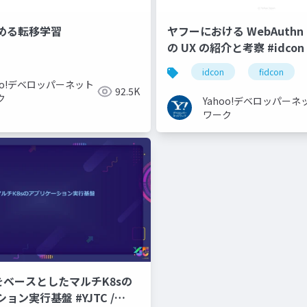
める転移学習
ヤフーにおける WebAuthn と
の UX の紹介と考察 #idcon #
idcon
fidcon
hoo!デベロッパーネット
92.5K
ク
Yahoo!デベロッパーネ
ワーク
CPをベースとしたマルチK8sの
ョン実行基盤 #YJTC /