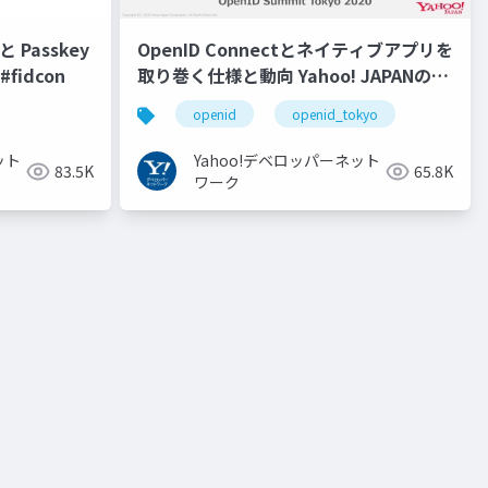
 Passkey
OpenID Connectとネイティブアプリを
fidcon
取り巻く仕様と動向 Yahoo! JAPANの取
り組み #openid #openid_tokyo
openid
openid_tokyo
ット
Yahoo!デベロッパーネット
83.5K
65.8K
ワーク