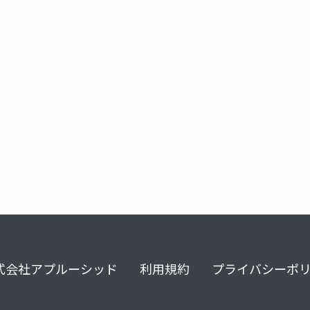
植物研究
藍染め
生物研究
生物教育
化学教育
式会社アプルーシッド
利用規約
プライバシーポ