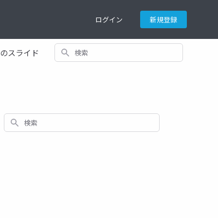
ログイン
新規登録
検索
てのスライド
検索