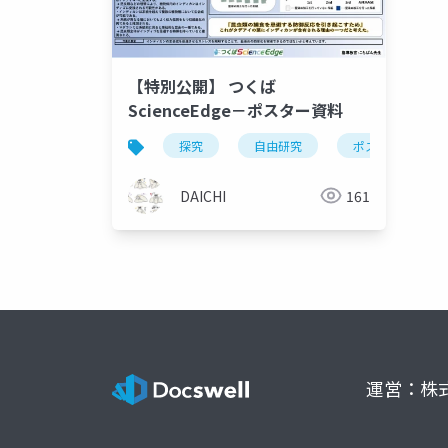
【特別公開】 つくば
ScienceEdge－ポスター資料
探究
自由研究
ポスター
DAICHI
161
運営：株