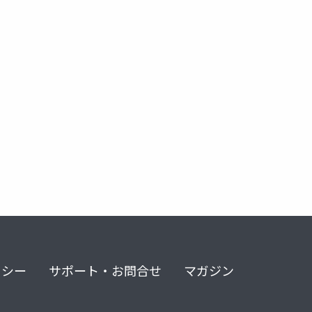
科学
サイエンス
総合的な探究の時間
行動実験
リシー
サポート・お問合せ
マガジン