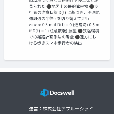
隘環境では急な回避動作や停止などが
見られた ⚫地図上の静的障害物 ⚫歩
行者の注意状態 D(t) に基づき，予測軌
道周辺の半径 r を切り替えて走行
𝑟=൝ 0.3 m if D(t) = 0 (通常時) 0.5 m
if D(t) = 1 (注意散漫) 展望 ⚫狭隘環境
での経路計画手法の考慮 ⚫遠方にお
ける歩きスマホ歩行者の検出
運営：株式会社アプルーシッド