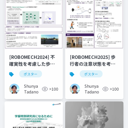
[ROBOMECH2024] 不
[ROBOMECH2025] 歩
確実性を考慮した歩行
行者の注意状態を考慮
者軌道予測への姿勢情
したコストマップ生成
ポスター
ポスター
報の統合
による移動ロボットの
衝突回避
Shunya
Shunya
>100
>100
Tadano
Tadano