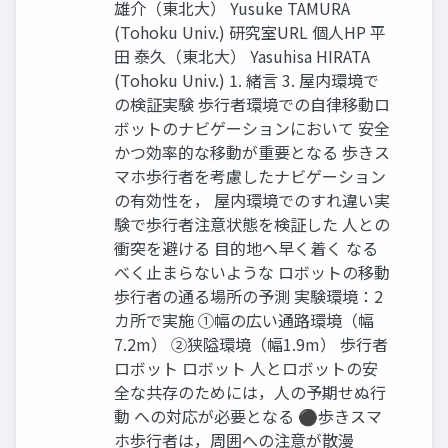
雄介（東北大） Yusuke TAMURA
(Tohoku Univ.) 研究室URL 個人HP 平
田 泰久（東北大） Yasuhisa HIRATA
(Tohoku Univ.) 1. 緒言 3. 屋内環境で
の検証実験 歩行者環境での自律移動ロ
ボットのナビゲーションにおいて 安全
かつ効率的な移動が重要となる 歩きス
マホ歩行者を考慮したナビゲーション
の有効性を， 屋内環境でのすれ違い実
験で歩行者注意状態を検証した 人との
衝突を避ける 目的地へ早く着く なる
べく止まらないような ロボットの移動
歩行者の通る場所の予測 実験環境：2
カ所で実施 ①幅の広い通路環境（幅
7.2m） ②狭隘環境（幅1.9m） 歩行者
ロボット ロボット 人とロボットの安
全な共存のためには，人の予期せぬ行
動 への対応が必要となる ⚫歩きスマ
ホ歩行者は，周囲への注意が散漫