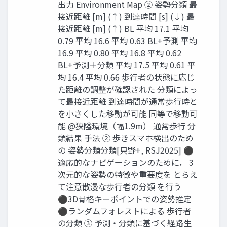
出力 Environment Map ② 姿勢分類 最
接近距離 [m] (↑) 到達時間 [s] (↓) 最
接近距離 [m] (↑) BL 平均 17.1 平均
0.79 平均 16.6 平均 0.63 BL+予測 平均
16.9 平均 0.80 平均 16.8 平均 0.62
BL+予測＋分類 平均 17.5 平均 0.61 平
均 16.4 平均 0.66 歩行者の状態に応じ
た距離の調整が確認された 分類によっ
て最接近距離 到達時間が通常歩行時と
を小さくした移動が可能 同等で移動可
能 @狭隘環境（幅1.9m） 通常歩行 分
類結果 手法 ② 歩きスマホ検出のため
の 姿勢分類分類[只野+, RSJ2025] ⚫
適応的なナビゲーションのために， 3
次元的な姿勢の特徴や重要度を とらえ
て注意散漫な歩行者の分類 を行う
⚫3D骨格キーポイントでの姿勢推定
⚫ランダムフォレストによる 歩行者
の分類 ③ 予測・分類に基づく経路生