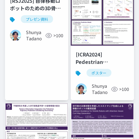
[RSJ2025] 自律移動ロ
ボットのための3D骨格
情報に基づく歩きスマ
プレゼン資料
ホ検出
Shunya
>100
Tadano
[ICRA2024]
Pedestrian
Trajectory
ポスター
Prediction with Pose
Estimation and
Shunya
>100
Monte Carlo Dropout
Tadano