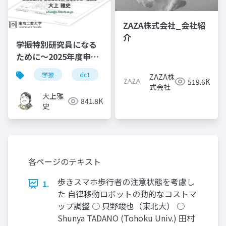
ZAZA株式会社_会社紹
介
学振特別研究員になる
ために～2025年度申請
版
学振
dc1
dc2
jsps
pd
ZAZA株
519.6K
式会社
大上雅
841.8K
史
各ページのテキスト
歩きスマホ歩行者の注意状態を考慮し
1.
た 自律移動ロボットの動的なコストマ
ップ調整 ○ 只野竣也（東北大） ○
Shunya TADANO (Tohoku Univ.) 田村