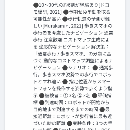
⚫10～30代の約6割が経験あり[ドコ
モ総研, 2021] ⚫予期せぬ挙動を取る
可能性が高い ⚫歩行軌道の予測が難
しい[Murakami+, 2021] 歩きスマホの
歩行者を考慮したナビゲーション 通常
歩行 注意散漫 コストマップ生成によ
る 適応的なナビゲーション 解決策：
「通常歩行 / 歩きスマホ」の分類に基
づく 動的なコストマップ調整によるナ
ビゲーション ⚫シナリオ： ⚫ 通常歩
行，歩きスマホ姿勢での歩行でロボッ
トとすれ違い ⚫ 指定位置からスマー
トフォンを操作する姿勢で歩くよう指
示 ⚫被験者：① 3名 ② 3名 ⚫評価指
標 ⚫到達時間：ロボットが開始から
目的地まで到達するまでの時間 ⚫最
接近距離：ロボットが歩行者に最も近
づいた時の距離 ⚫実験条件：3つの手