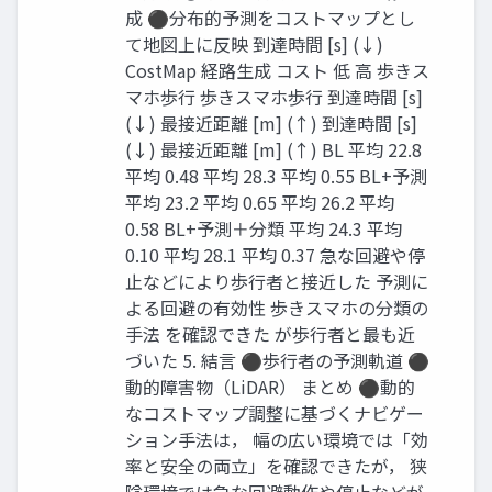
成 ⚫分布的予測をコストマップとし
て地図上に反映 到達時間 [s] (↓)
CostMap 経路生成 コスト 低 高 歩きス
マホ歩行 歩きスマホ歩行 到達時間 [s]
(↓) 最接近距離 [m] (↑) 到達時間 [s]
(↓) 最接近距離 [m] (↑) BL 平均 22.8
平均 0.48 平均 28.3 平均 0.55 BL+予測
平均 23.2 平均 0.65 平均 26.2 平均
0.58 BL+予測＋分類 平均 24.3 平均
0.10 平均 28.1 平均 0.37 急な回避や停
止などにより歩行者と接近した 予測に
よる回避の有効性 歩きスマホの分類の
手法 を確認できた が歩行者と最も近
づいた 5. 結言 ⚫歩行者の予測軌道 ⚫
動的障害物（LiDAR） まとめ ⚫動的
なコストマップ調整に基づくナビゲー
ション手法は， 幅の広い環境では「効
率と安全の両立」を確認できたが， 狭