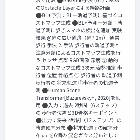
法で比較 ⚫Baseline手法 (BL)：ROS
のObstacle Layerによる経路計画
⚫BL+予測：BL＋軌道予測に基づくコ
ストマップ生成 ⚫BL+予測＋分類：軌
道予測に歩きスマホの検出を追加 実験
結果 @幅の広い通路（幅7.2m） 通常
歩行 手法 2. 手法 歩行者の軌道予測と
注意分類によるコストマップ生成を行
う センサ 点群 RGB画像 深度 ③ 動的
なコストマップ生成 3次元 姿勢推定 歩
行者 位置 骨格点 ① 歩行者の 軌道予測
歩行者の 将来軌道 ①歩行者の軌道予
測 ⚫Human Scene
Transformer[Bazarevsky+, 2020]を使
用 ⚫入力：過去 2秒間（6ステップ）
の 歩行者位置と3D骨格キーポイント
⚫出力：将来 4秒間（12ステップ）の
軌道確率分布 ⚫将来軌道 𝜏 の確率分
布 𝑝 𝜏 を6個の 混合ガウス分布として