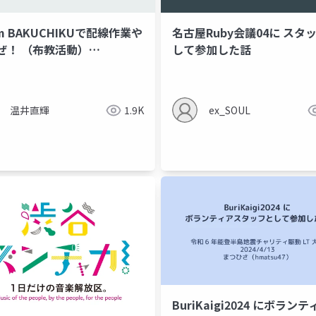
m BAKUCHIKUで配線作業や
名古屋Ruby会議04に スタ
ぜ！ （布教活動）
して参加した話
UCHIKU BANBAN #1 資料
5_5_12 温井直輝
温井直輝
1.9K
ex_SOUL
BuriKaigi2024 にボラン