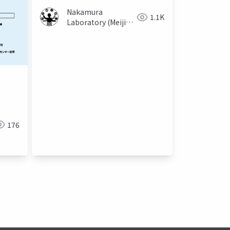
Nakamura
1.1K
Laboratory (Meiji
University)
176