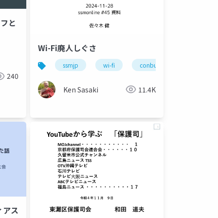
ッフと
Wi-Fi廃人しぐさ
ssmjp
wi-fi
conbu
bakuchiku
240
Ken Sasaki
11.4K
ティアス