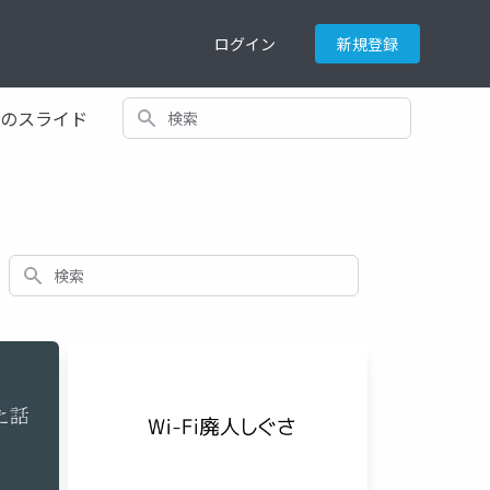
ログイン
新規登録
検索
てのスライド
検索