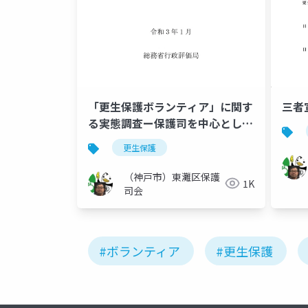
「更生保護ボランティア」に関す
三者
る実態調査ー保護司を中心として
ー
更生保護
（神戸市）東灘区保護
1K
司会
#ボランティア
#更生保護