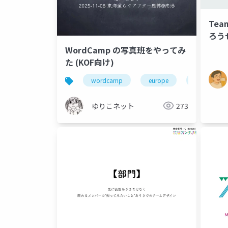
Tea
ろう
BAK
WordCamp の写真班をやってみ
202
た (KOF向け)
wordcamp
europe
photo staff
ゆりこネット
273