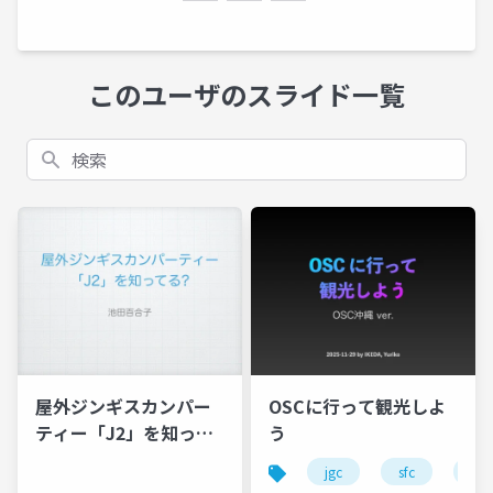
このユーザのスライド一覧
検索
屋外ジンギスカンパー
OSCに行って観光しよ
ティー「J2」を知って
う
る?
jgc
sfc
jal