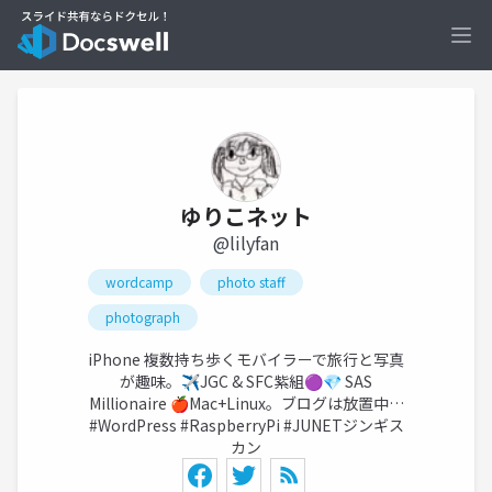
Ope
ゆりこネット
@lilyfan
wordcamp
photo staff
photograph
iPhone 複数持ち歩くモバイラーで旅行と写真
が趣味。✈️JGC & SFC紫組🟣💎 SAS
Millionaire 🍎Mac+Linux。ブログは放置中…
#WordPress #RaspberryPi #JUNETジンギス
カン