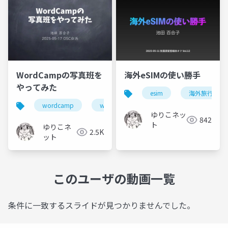
WordCampの写真班を
海外eSIMの使い勝手
やってみた
esim
海外旅行
wordcamp
wordpress
photograph
ゆりこネッ
842
ト
ゆりこネ
2.5K
ット
このユーザの動画一覧
条件に一致するスライドが見つかりませんでした。