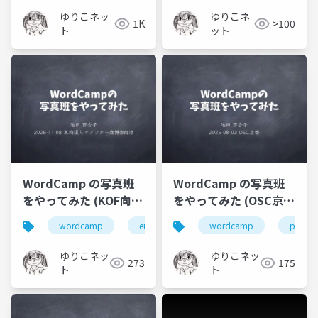
ゆりこネッ
ゆりこネ
1K
>100
ト
ット
WordCamp の写真班
WordCamp の写真班
をやってみた (KOF向
をやってみた (OSC京都
け)
向け)
wordcamp
europe
photo staff
wordcamp
photo s
ゆりこネッ
ゆりこネッ
273
175
ト
ト