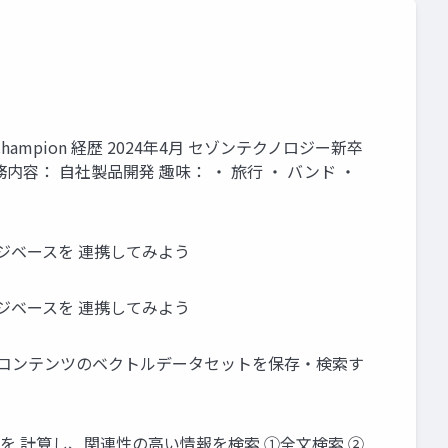
hampion 経歴 2024年4月 セゾンテクノロジー新卒
務内容： 自社製品開発 趣味： ・ 旅行 ・ バンド ・
rsとナレッジベースを 連携してみよう
rsとナレッジベースを 連携してみよう
保存されたコンテンツのベクトルデータセットを保存・検索す
似度を 計算し、関連性の高い情報を検索 ①全文検索 ②