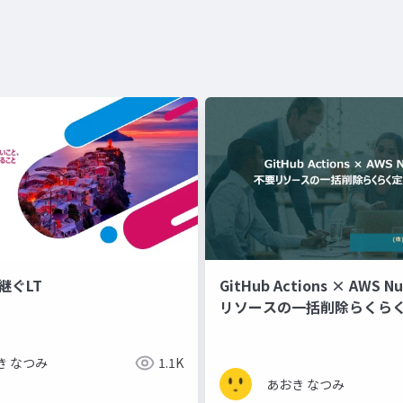
_継ぐLT
GitHub Actions × AWS
リソースの一括削除らくら
き なつみ
1.1K
あおき なつみ