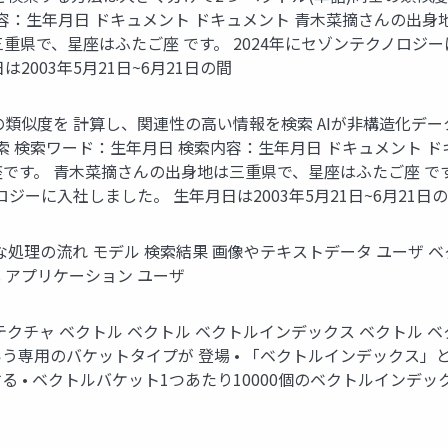
：生年月日 ドキュメント ドキュメント 青木菜摘さんの出身地は
県で、星座はふたご座 です。 2024年にセゾンテクノロジーに
003年5月21日~6月21日の間
)同士の類似度を 計算し、関連性の高い情報を検索 AIが非構造化データ
索 検索ワード：生年月日 検索内容：生年月日 ドキュメント 
ご座です。 青木菜摘さんの出身地は三重県で、星座はふたご座 で
ロジーに入社しました。 生年月日は2003年5月21日~6月21日
orsの一般的な処理の流れ モデル 検索結果 画像やテキストデータ ユ
ors アプリケーション ユーザ
rsのアーキテクチャ ベクトル ベクトル ベクトルインデックス ベクトル
う専用のバケットタイプが 登場 • 「ベクトルインデックス」
 • ベクトルバケット1つあたり10000個のベクトルインデ