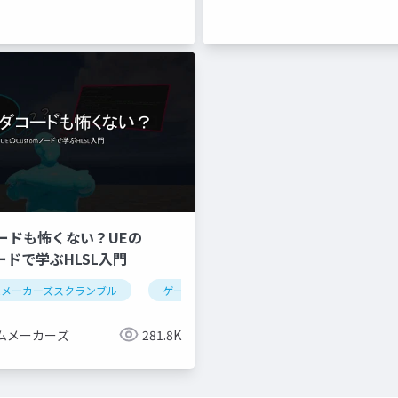
ードも怖くない？UEの
ノードで学ぶHLSL入門
ムメーカーズスクランブル
ゲーム制作
ue5
シェーダー
ムメーカーズ
281.8K