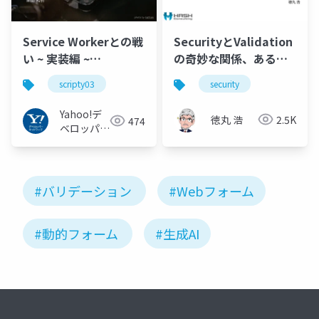
Service Workerとの戦
SecurityとValidation
い ~ 実装編 ~
の奇妙な関係、あるい
#scripty03
はDrupalはなぜ
scripty03
security
Validationをしたがら
ないのか
Yahoo!デ
徳丸 浩
2.5K
474
ベロッパー
ネットワー
ク
#バリデーション
#Webフォーム
#動的フォーム
#生成AI