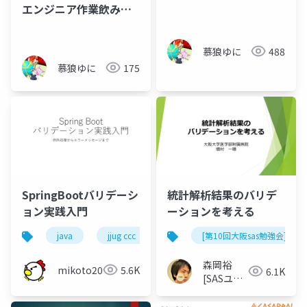
エンジニア作業飲み集
会_2025-12-12
慕狼ゆに
488
慕狼ゆに
175
SpringBootバリデーシ
統計解析結果のバリデ
ョン実践入門
ーションを考える
java
jjug ccc
spring boot
[第10回大阪sas勉強会]
森岡裕
mikoto2000
5.6K
6.1K
[SASユー
ザー総会
世話人]