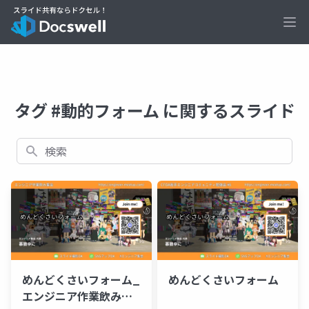
Ope
タグ #動的フォーム に関するスライド
検索
めんどくさいフォーム_
めんどくさいフォーム
エンジニア作業飲み集