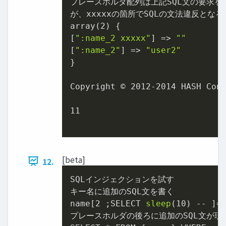
プレースホルダ配列は上記SQL文の要求を満
が、xxxxxの箇所でSQLの文法違反となる

array(
2
) {

[
":name_2 xxxxx"
] => 
""
[
":name_2"
] => 
"user2"
}

Copyright © 
2012
-
2014
 HASH Cons
11
[beta]
12.
SQLインジェクションを試す

キー名に追加のSQL文を書く

name[2 ;SELECT 
sleep
(10) -- ]=&
プレースホルダの後ろに追加のSQL文が現れ