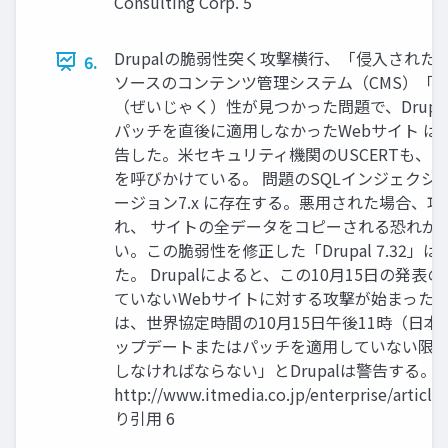
Consulting Corp. 5
Drupalの脆弱性突く攻撃横行、「侵入された
6.
ソースのコンテンツ管理システム（CMS）「Dr
（ぜいじゃく）性が見つかった問題で、Drupal
パッチを直後に適用しなかったWebサイト 
告した。米セキュリティ機関のUSCERTも、
を呼びかけている。 問題のSQLインジェクショ
ージョン7.x に存在する。悪用された場合、
れ、 サイトの全データをコピーされる恐れが
い。この脆弱性を修正した「Drupal 7.32」は
た。 Drupalによると、この10月15日の発
ていないWebサイトに対する攻撃が始まった。「す
は、世界協定時間の10月15日午後11時（日本
ップデートまたはパッチを適用していない限り
しなければならない」とDrupalは警告する。
http://www.itmedia.co.jp/enterprise/articl
り引用 6