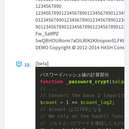
1234567890
123456789012345678901234567890123456
012345678901234567890123456789012345
901234567890123456789012345678901234
Fw_Sa9fPZ
5wQBHOURorm7aOILRlK2KXropvxrELFKtc&f
DEMO Copyright © 2012-2014 HASH Consult
[beta]
18.
function
_password_crypt
(
$algo
// ...
// Convert the base 2 logarith
$count
 = 
1
 << 
$count_log2
// $count は32768となる
// We rely on the hash() funct
// ソルトとパスワードを連結したもののS