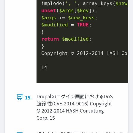
implode(
', '
, array_keys(
$new_
unset
(
$args
[
$key
$args
 += 
$new_keys
$modified
 = 
TRUE
;

return
$modified
;

}

Copyright © 
2012
-
2014
 HASH Cons
14
Drupalのログイン画面におけるDoS
15.
脆弱 性(CVE-2014-9016) Copyright
© 2012-2014 HASH Consulting
Corp. 15