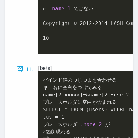
← 
:name_1
 ではない

Copyright © 
2012
-
2014
 HASH Cons
10
[beta]
11.
バインド値のつじつまを合わせる

キー名に空白をつけてみる

name[
2
 xxxxx]=&name[
2
]=user2

プレースホルダに空白が含まれる

SELECT * FROM {users} WHERE na
tus = 
1
プレースホルダ 
:name_2
2
箇所現れる
