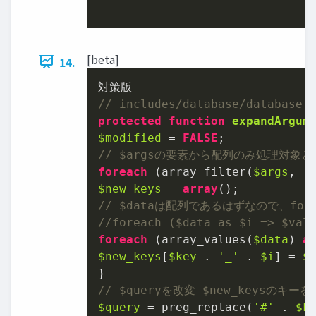
[beta]
14.
// includes/database/database.
protected
function
expandArgum
$modified
 = 
FALSE
// $argsの要素から配列のみ処理対象とし
foreach
 (array_filter(
$args
, 
'
$new_keys
 = 
array
// $dataは配列であるはずなので、for
//foreach ($data as $i => $val
foreach
 (array_values(
$data
) 
a
$new_keys
[
$key
 . 
'_'
 . 
$i
] = 
$
// $queryを改変 $new_keysのキー
$query
 = preg_replace(
'#'
 . 
$k