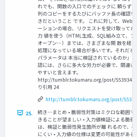
れでも、関数の入口でのチェックに 頼らず
列のコピーをするたびにバッファ長の確認を
きだということ です。 これに対して、Web
ーションの場合、リクエストを受け取ってか
力 値を使う（HTML生成、SQL組み立て、フ
オープン…）までは、さまざまな関 数を経て
処理になっている場合が多いです。それだと
パラメータは 本当に検証されているのか」
認には、さらに多大な労力が必要で、間違い 
やすいと言えます。
http://tumblr.tokumaru.org/post/5539340
り引用 24
http://tumblr.tokumaru.org/post/5539
続き…まとめ • 脆弱性対策はミクロな範囲で
25.
きることが望ましい • 入力値検証による脆弱
は、検証と脆弱性発生箇所が離 れるので、確
にくい • 入力値の仕様は変更の可能性がある