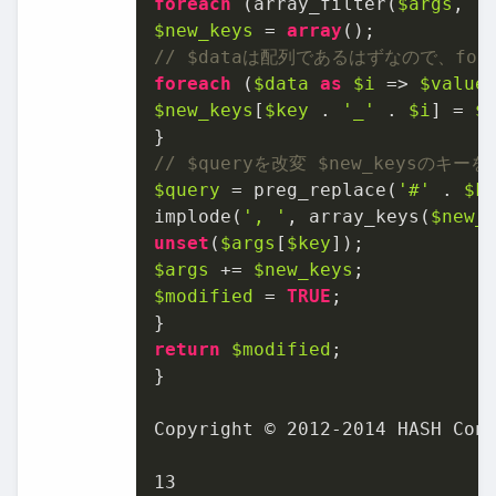
foreach
 (array_filter(
$args
, 
'
$new_keys
 = 
array
// $dataは配列であるはずなので、for
foreach
 (
$data
as
$i
 => 
$value
$new_keys
[
$key
 . 
'_'
 . 
$i
] = 
$
// $queryを改変 $new_keysのキー
$query
 = preg_replace(
'#'
 . 
$k
implode(
', '
, array_keys(
$new_
unset
(
$args
[
$key
$args
 += 
$new_keys
$modified
 = 
TRUE
;

return
$modified
;

}

Copyright © 
2012
-
2014
 HASH Cons
13