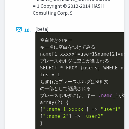
= 1 Copyright © 2012-2014 HASH
Consulting Corp. 9
[beta]
10.
空白付きのキー

キー名に空白をつけてみる

name[
1
 xxxxx]=user1&name[
2
]=use
プレースホルダに空白が含まれる

SELECT * FROM {users} WHERE na
tus = 
1
ちぎれたプレースホルダはSQL文

の一部として認識される

プレースホルダには、キー 
:name_1
がな
array(
2
) {

[
":name_1 xxxxx"
] => 
"user1"
[
":name_2"
] => 
"user2"
}
