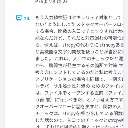
P76より引用 23
もう入力値検証はセキュリティ対策として *
24.
ない* ようにしよう スタックオーバーフロー
する場合、関数の入口でチェックすれば大抵
能なんだけど、それだと対策漏れの可能性が
ら、例えば、strcpyの代わりに strncpyあ
と高機能な文字列関数を使うことが当然にな
ました。 これは、入口でのチェックだと漏
から、脆弱性が発生するその箇所で対策 す
考え方にシフトしているのだと私は考えます。
アプリケーションの場合も同様で、…例えば
トラバーサル脆弱性対処の ためのファイル
は、ファイルをオープンする直前（ファイル
う直 前）に行うべきだ、という考え方です。
クオーバーフローに話を戻すと、関数の入口
チェックは、strcpyを呼 び出している関数
じた話なので、入口でのチェックとstrcpy呼
は、 それほど場所的に離れてはいないはずで