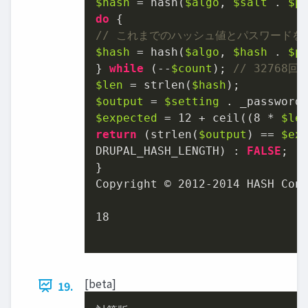
$hash
 = hash(
$algo
, 
$salt
 . 
$p
do
// これまでのハッシュ値とパスワードを連
$hash
 = hash(
$algo
, 
$hash
 . 
$p
} 
while
 (--
$count
); 
// 32768
$len
 = strlen(
$hash
$output
 = 
$setting
 . _password
$expected
 = 
12
 + ceil((
8
 * 
$le
return
 (strlen(
$output
) == 
$ex
DRUPAL_HASH_LENGTH) : 
FALSE
;

}

Copyright © 
2012
-
2014
 HASH Cons
18
[beta]
19.