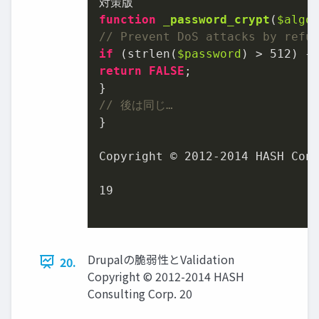
function
_password_crypt
(
$algo
// Prevent DoS attacks by refu
if
 (strlen(
$password
) > 
512
return
FALSE
;

// 後は同じ…
}

Copyright © 
2012
-
2014
 HASH Cons
19
Drupalの脆弱性とValidation
20.
Copyright © 2012-2014 HASH
Consulting Corp. 20