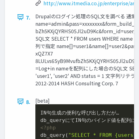
http://www.itmedia.co.jp/enterprise/art
Drupalのログイン処理のSQL文を調べる 通
7.
name=admin&pass=xxxxxxxx&form_build_i
bZh5KXjQYRHS05Jl2uD9Kc&form_id=user
SQL文 SELECT * FROM users WHERE name = 
列で指定 name[]=user1&name[]=user2&pass=x
xQZ7X7
8LULvs6SyB9MvufbZh5KXjQYRHS05Jl2uD9Kc
=Log+in nameを配列にした場合のSQL文 SELECT 
'user1', 'user2' AND status = 1 文字列
2012-2014 HASH Consulting Corp. 7
[beta]
8.
IN句生成の便利な呼び出し方だが…

<?php
db_query(
"SELECT * FROM {users}