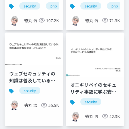
Joomla! の責任やいか
する
security
php
joomla!
security
mysql
php
に
徳丸 浩
107.2K
徳丸 浩
71.3K
ウェブセキュリティの
知識は普及している
オニギリペイのセキュ
か、徳丸本の著者が憂
リティ事故に学ぶ安全
security
慮していること
なサービスの構築法
security
徳丸 浩
55.5K
徳丸 浩
42.3K