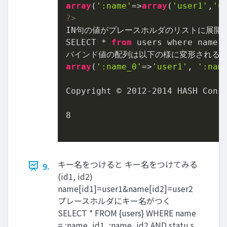
array
(
':name'
=>
array
(
'user1'
,
'u
?>
IN句の値がプレースホルダのリストに展開さ
SELECT * 
from
 users where name I
array
(
':name_0'
=>
'user1'
, 
':nam
Copyright © 
2012
-
2014
 HASH Consu
8
キー名をつけると キー名をつけてみる
9.
(id1, id2)
name[id1]=user1&name[id2]=user2
プレースホルダにキー名がつく
SELECT * FROM {users} WHERE name
= :name_id1, :name_id2 AND statu s