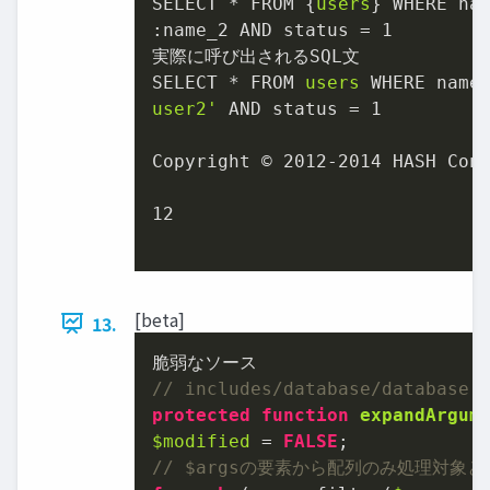
SELECT * FROM {
users
} WHERE na
:name_2 AND status = 1

実際に呼び出されるSQL文

SELECT * FROM 
users
 WHERE name
user2'
 AND status = 1

Copyright © 2012-2014 HASH Cons
12

[beta]
13.
// includes/database/database.
protected
function
expandArgum
$modified
 = 
FALSE
// $argsの要素から配列のみ処理対象とし