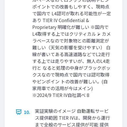
ポイントでの改善もしやすく、現時点
で国内で L4認可が取れる可能性が一定
あり TIER IV Confidential &
Proprietary 明確化が難しい ※国内で
L4取得する上ではクリティカル ⮚ カメ
ラベースなので対象物との距離測定が
難しい（天気の影響を受けやすい） 白
線が書いてある高速道路などでL2走行
する上では走りやすいが、無人のL4走
行と なると処理の中身がブラックボッ
クスなので現時点で国内では認可取得
やピンポイン トの改善が難しい。(自
家用車での活用が今はメイン)
※2024/9 TIER IV自社調べ 8
実証実験のイメージ 自動運転サービ
10.
ス提供範囲 TIER IVは、開発から運行
まで全般のサービス提供が可能 提供