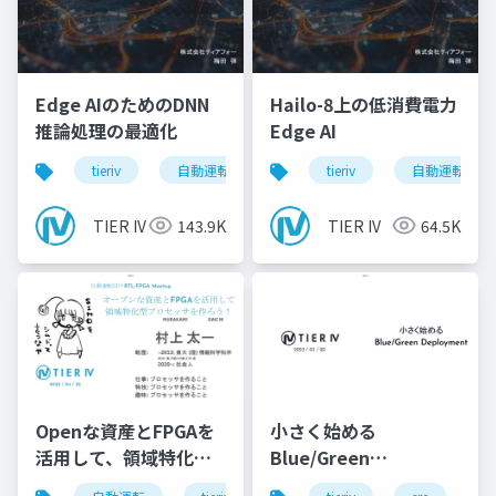
Edge AIのためのDNN
Hailo-8上の低消費電力
推論処理の最適化
Edge AI
tieriv
自動運転
computing
tieriv
tierivmeetup
自動運転
TIER IV
143.9K
TIER IV
64.5K
Openな資産とFPGAを
小さく始める
活用して、領域特化型
Blue/Green
のProcessorを作ろ
Deployment