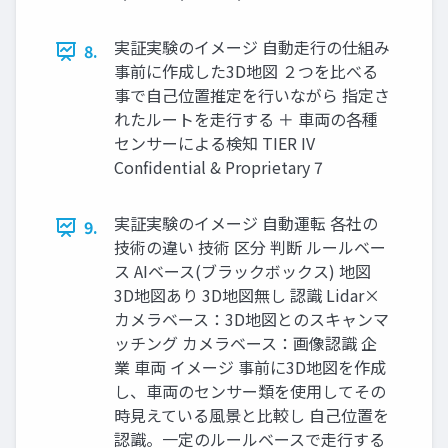
実証実験のイメージ 自動走行の仕組み
8.
事前に作成した3D地図 ２つを比べる
事で自己位置推定を行いながら 指定さ
れたルートを走行する ＋ 車両の各種
センサーによる検知 TIER IV
Confidential & Proprietary 7
実証実験のイメージ 自動運転 各社の
9.
技術の違い 技術 区分 判断 ルールベー
ス AIベース(ブラックボックス) 地図
3D地図あり 3D地図無し 認識 Lidar×
カメラベース：3D地図とのスキャンマ
ッチング カメラベース：画像認識 企
業 車両 イメージ 事前に3D地図を作成
し、車両のセンサー類を使用してその
時見えている風景と比較し 自己位置を
認識。一定のルールベースで走行する