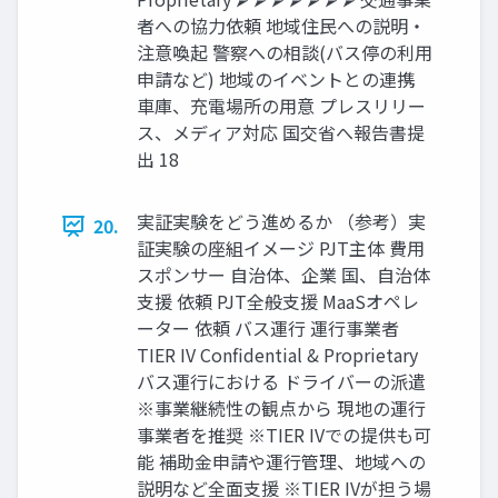
者への協力依頼 地域住民への説明・
注意喚起 警察への相談(バス停の利用
申請など) 地域のイベントとの連携
車庫、充電場所の用意 プレスリリー
ス、メディア対応 国交省へ報告書提
出 18
実証実験をどう進めるか （参考）実
20.
証実験の座組イメージ PJT主体 費用
スポンサー 自治体、企業 国、自治体
支援 依頼 PJT全般支援 MaaSオペレ
ーター 依頼 バス運行 運行事業者
TIER IV Confidential & Proprietary
バス運行における ドライバーの派遣
※事業継続性の観点から 現地の運行
事業者を推奨 ※TIER IVでの提供も可
能 補助金申請や運行管理、地域への
説明など全面支援 ※TIER IVが担う場