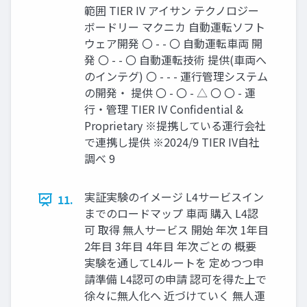
範囲 TIER IV アイサン テクノロジー
ボードリー マクニカ 自動運転ソフト
ウェア開発 〇 - - 〇 自動運転車両 開
発 〇 - - 〇 自動運転技術 提供(車両へ
のインテグ) 〇 - - - 運行管理システム
の開発・ 提供 〇 - 〇 - △ 〇 〇 - 運
行・管理 TIER IV Confidential &
Proprietary ※提携している運行会社
で連携し提供 ※2024/9 TIER IV自社
調べ 9
実証実験のイメージ L4サービスイン
11.
までのロードマップ 車両 購入 L4認
可 取得 無人サービス 開始 年次 1年目
2年目 3年目 4年目 年次ごとの 概要
実験を通してL4ルートを 定めつつ申
請準備 L4認可の申請 認可を得た上で
徐々に無人化へ 近づけていく 無人運