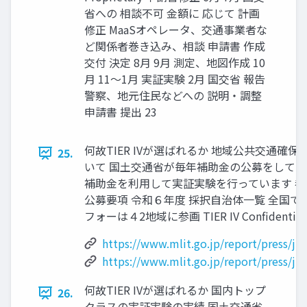
省への 相談不可 金額に 応じて 計画
修正 MaaSオペレータ、交通事業者な
ど関係者巻き込み、相談 申請書 作成
交付 決定 8月 9月 測定、地図作成 10
月 11～1月 実証実験 2月 国交省 報告
警察、地元住民などへの 説明・調整
申請書 提出 23
何故TIER IVが選ばれるか 地域公共交通確
25.
いて 国土交通省が毎年補助金の公募をして
補助金を利用して実証実験を行っています 参
公募要項 令和６年度 採択自治体一覧 全国で
フォーは４2地域に参画 TIER IV Confidential & 
https://www.mlit.go.jp/report/press/j
https://www.mlit.go.jp/report/press/j
何故TIER IVが選ばれるか 国内トップ
26.
クラスの実証実験の実績 国土交通省