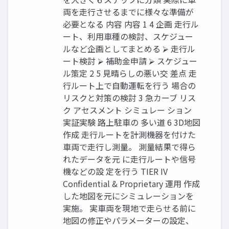
両を走行させるまでに様々な準備が
必要となる 内容 内容 1 4 企画 走行ル
ート、利用車種の検討、スケジュー
ルなど企画としてまとめる ⮚ 走行ル
ート検討 ⮚ 補助金申請 ⮚ スケジュー
ル策定 2 5 見晴らしの悪い交 差点 走
行ルート上で自動運転を行う 場合の
リスクと対策の検討 3 急カーブ リス
ク アセスメント シミュレー ション
実証実験 路上駐車の 多い道 6 3D地図
作成 走行ルートを計測機器を付けた
車両で走行し測量。 測量結果で得ら
れたデータを元 に走行ルートや信号
機などの設 定を行う TIER IV
Confidential & Proprietary 運用 作成
した地図を元にシミュレーションを
実施。 実車両を現地で走らせる前に
地図の修正やパラメーターの設定、