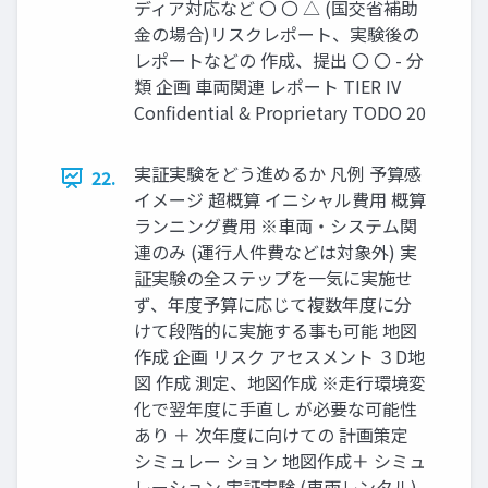
ディア対応など 〇 〇 △ (国交省補助
金の場合)リスクレポート、実験後の
レポートなどの 作成、提出 〇 〇 - 分
類 企画 車両関連 レポート TIER IV
Confidential & Proprietary TODO 20
実証実験をどう進めるか 凡例 予算感
22.
イメージ 超概算 イニシャル費用 概算
ランニング費用 ※車両・システム関
連のみ (運行人件費などは対象外) 実
証実験の全ステップを一気に実施せ
ず、年度予算に応じて複数年度に分
けて段階的に実施する事も可能 地図
作成 企画 リスク アセスメント ３D地
図 作成 測定、地図作成 ※走行環境変
化で翌年度に手直し が必要な可能性
あり ＋ 次年度に向けての 計画策定
シミュレー ション 地図作成＋ シミュ
レーション 実証実験 (車両レンタル)