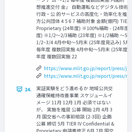
想推進交付 金」 自動運転などデジタル技術
行政・公 的サービスの高度化・効率化を推進
方公共団体 4 5 6 7 補助対象 金額(億円) TIER IV 
Proprietary (24年度) ※100%補助 - (24年度
度) ※1/2～2/3補助 (23年度) ※1/2補助 ～5
1/2~3/4 4月中旬～5月末 (25年度見込み) 5
毎年度 複数回実施 4月中旬～5月末 (25年度見込
年度 複数回実施 22
https://www.mlit.go.jp/report/press/j
https://www.mlit.go.jp/report/press/r
実証実験をどう進めるか 地域公共交
24.
通確保維持改善事業 スケジュールイ
メージ 11月 12月 1月 必須ではない
が、 実施を推奨 公募 開始 2月 4月 3
月 国交省への事前相談 (2-3回) 企画
公募 締切 5月 TIER IV Confidential &
Proprietary 申請書修正 6月 7月 国交