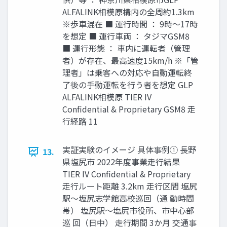
ALFALINK相模原構内の全周約1.3km
※歩車混在 ■ 運行時間 ： 9時～17時
を想定 ■ 運行車両 ： タジマGSM8
■ 運行形態 ： 車内に運転者（管理
者）が存在、最高速度15km/h ※「管
理者」は乗客への対応や自動運転終
了後の手動運転を行う者を想定 GLP
ALFALINK相模原 TIER IV
Confidential & Proprietary GSM8 走
行経路 11
実証実験のイメージ 具体事例① 長野
13.
県塩尻市 2022年度事業走行結果
TIER IV Confidential & Proprietary
走行ルート距離 3.2km 走行区間 塩尻
駅～塩尻志学館高校巡回（通 勤時間
帯） 塩尻駅～塩尻市役所、市中心部
巡 回（日中） 走行期間 3か月 交通事