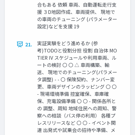
合もある 依頼 車両、自動運転走行支
援 ３D地図作成、車両提供、 現地で
の車両のチューニング (パラメーター
設定)などを支援 19
実証実験をどう進めるか (参
21.
考)TODOと役割分担 役割 自治体 MO
TIER IV スケジュールや利用車両、ル
ートの検討 〇 〇 △ 車両構築、輸
送、 現地でのチューニング(パラメー
タ調整) - - 〇 保険契約、ナンバー変
更、車両デザインのラッピング 〇 〇
- 現場環境準備 控室確保、車庫確
保、充電設備準備 〇 〇 - 関係各所と
の 調整、周知 地域住民への周知、警
察への相談（バス停の利用） 各種プ
レスリリースなど 〇 〇 - イベント関
連 出発式や試乗会の招待や準備、メ