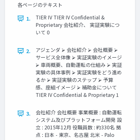
各ページのテキスト
TIER IV TIER IV Confidential &
1.
Proprietary 会社紹介、 実証実験につ
いて 0
アジェンダ ⮚ 会社紹介 ⮚ 会社概要 ⮚
2.
サービス全体像 ⮚ 実証実験のイメージ
⮚ 車両概要、自動運転の仕組み ⮚ 実証
実験の具体事例 ⮚ 実証実験をどう進め
るか ⮚ 実証実験のステップ ⮚ 予算
感、座組イメージ ⮚ 補助金について
TIER IV Confidential & Proprietary 1
会社紹介 会社概要 事業概要 : 自動運転
3.
システム及びプラットフォーム開発 設
立 : 2015年12月 役職員数 : 約330名 拠
点 : 日本 - 東京、名古屋 北米 - Palo