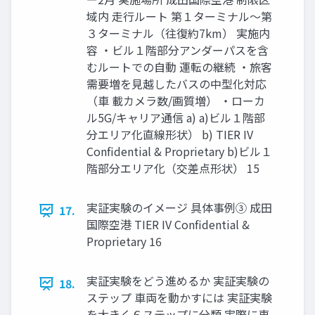
域内 走行ルート 第１ターミナル～第
３ターミナル（往復約7km） 実施内
容 ・ビル１階部分アンダーパスを含
むルートでの自動 運転の継続 ・旅客
需要増を見越したバスの中型化対応
（車 載カメラ数/画質増） ・ローカ
ル5G/キャリア通信 a) a)ビル１階部
分エリア化直線形状） b) TIER IV
Confidential & Proprietary b)ビル１
階部分エリア化（交差点形状） 15
実証実験のイメージ 具体事例③ 成田
17.
国際空港 TIER IV Confidential &
Proprietary 16
実証実験をどう進めるか 実証実験の
18.
ステップ 車両を動かすには 実証実験
を大きく６ステップに分類 実際に車