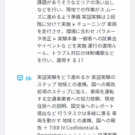
課題がありそうなエリアの洗い出し
などを行い、現地での作業がス ムー
ズに進めるよう準備 実証実験は２段
階に分けて実施 ⮚ チューニング 車両
を走行させ、環境に合わせ パラメー
タ修正 ⮚ 実験本番 一般客への試乗会
やイベントな どを実施 運行の運用ル
ール、トラブル対応の体制構築など
を行い、運用す る 17
実証実験をどう進めるか 実証実験の
19.
ステップ 地域との連携、国への報告
前項のステップに加え、車両を運転
する交通事業者への協力依頼、現地
住民への説明、国交省へのレポート
提出など 行うタスクは多岐に渡る 車
両を動かす 地域との連携、国への報
告 ＋ TIER IV Confidential &
Proprietary ⮚ ⮚ ⮚ ⮚ ⮚ ⮚ ⮚ 交通事業