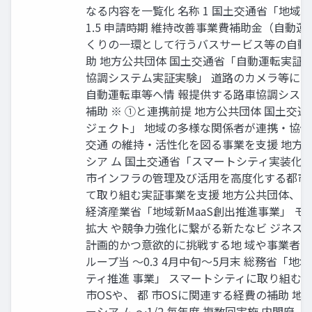
なる内容を一覧化 名称 1 国土交通省「地域公共
1.5 申請時期 維持改善事業費補助金（自動
くりの一環として行うバスサービス等の自動
助 地方公共団体 国土交通省「自動運転実証
協調システム実証実験」 道路のカメラ等に
自動運転車等へ情 報提供する路車協調シス
補助 ※ ①と連携前提 地方公共団体 国土交
ジェクト」 地域の多様な関係者が連携・協
交通 の維持・活性化を図る事業を支援 地方
シア ム 国土交通省「スマートシティ実装化支
市インフラの管理及び活用を高度化する都市
て取り組む実証事業を支援 地方公共団体、 民間
経済産業省「地域新MaaS創出推進事業」 
拡大 や競争力強化に繋がる新たなビ ジネス
計画的かつ意欲的に挑戦する地 域や事業者の
ループ当 ～0.3 4月中旬～5月末 総務省「
ティ推進 事業」 スマートシティに取り組む
市OSや、 都 市OSに関連する経費の補助 地
ーシア ム ～1/2 毎年度 複数回実施 内閣