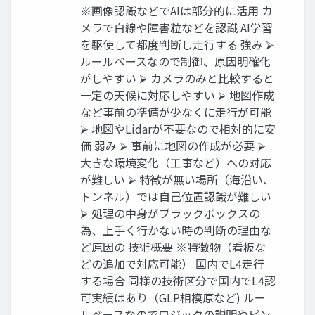
※画像認識などでAIは部分的に活用 カ
メラで白線や障害粒などを認識 AI学習
を駆使して都度判断し走行する 強み ⮚
ルールベースなので制御、原因明確化
がしやすい ⮚ カメラのみと比較すると
一定の天候に対応しやすい ⮚ 地図作成
など事前の準備が少なくに走行が可能
⮚ 地図やLidarが不要なので相対的に安
価 弱み ⮚ 事前に地図の作成が必要 ⮚
大きな環境変化（工事など）への対応
が難しい ⮚ 特徴が無い場所（海沿い、
トンネル）では自己位置認識が難しい
⮚ 処理の中身がブラックボックスの
為、上手く行かない時の判断の理由な
ど原因の 技術概要 ※特徴物（看板な
どの追加で対応可能） 国内でL4走行
する場合 同様の技術区分で国内でL4認
可実績はあり（GLP相模原など) ルー
ルベースなのでロジックの説明やピン