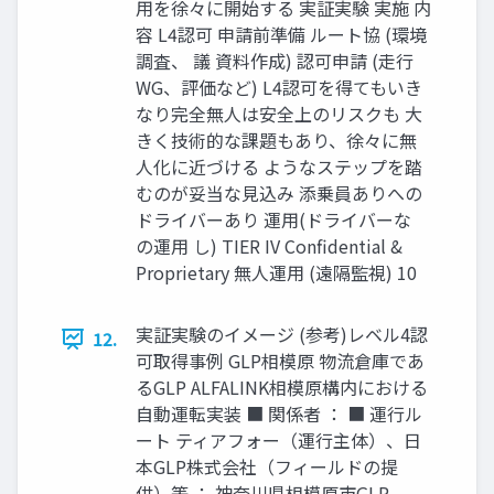
用を徐々に開始する 実証実験 実施 内
容 L4認可 申請前準備 ルート協 (環境
調査、 議 資料作成) 認可申請 (走行
WG、評価など) L4認可を得てもいき
なり完全無人は安全上のリスクも 大
きく技術的な課題もあり、徐々に無
人化に近づける ようなステップを踏
むのが妥当な見込み 添乗員ありへの
ドライバーあり 運用(ドライバーな
の運用 し) TIER IV Confidential &
Proprietary 無人運用 (遠隔監視) 10
実証実験のイメージ (参考)レベル4認
12.
可取得事例 GLP相模原 物流倉庫であ
るGLP ALFALINK相模原構内における
自動運転実装 ■ 関係者 ： ■ 運行ル
ート ティアフォー（運行主体）、日
本GLP株式会社（フィールドの提
供）等 ： 神奈川県相模原市GLP