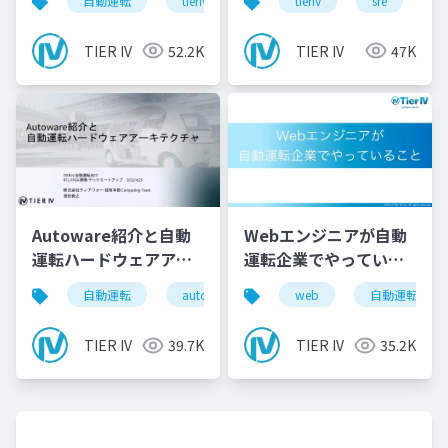
自動運転
tieriv
fpga
tieriv
rtl
sre
autowar
c
う！
TIER IV
52.2K
TIER IV
47K
Autoware紹介と自動
Webエンジニアが自動
運転ハードウェアアー
運転企業でやっている
キテクチャ
こと
自動運転
autoware
tieriv
web
fpga
自動運転
rt
TIER IV
39.7K
TIER IV
35.2K