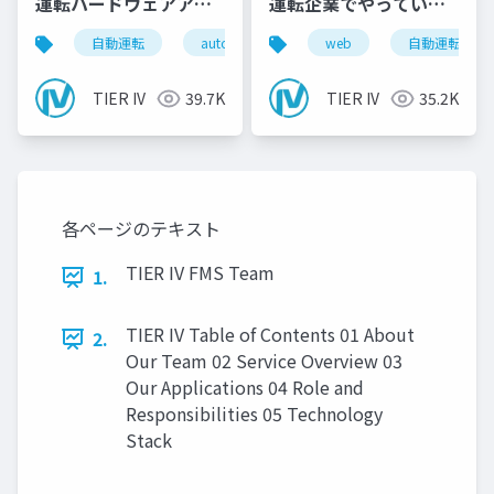
運転ハードウェアアー
運転企業でやっている
キテクチャ
こと
自動運転
autoware
tieriv
web
fpga
自動運転
rt
TIER IV
39.7K
TIER IV
35.2K
各ページのテキスト
TIER IV FMS Team
1.
TIER IV Table of Contents 01 About
2.
Our Team 02 Service Overview 03
Our Applications 04 Role and
Responsibilities 05 Technology
Stack