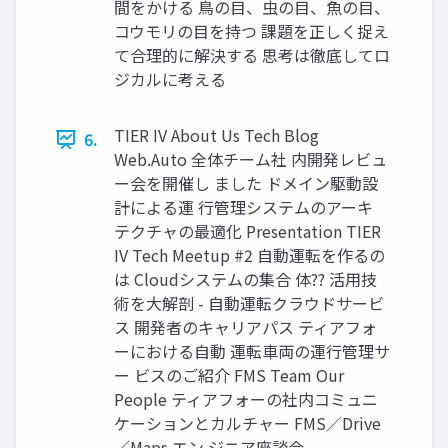
間をかける 鳥の目、虫の目、魚の目、
コウモリの目を持つ 課題を正しく捉え
て合理的に解決する 思考は徹底してロ
ジカルに考える
TIER IV About Us Tech Blog
6.
Web.Auto 全体チーム社 内開発レビュ
ー会を開催し ました ドメイン駆動設
計による運 行管理システムのアーキ
テクチャの最適化 Presentation TIER
IV Tech Meetup #2 自動運転を作るの
は Cloudシステムの集合 体?? 活用技
術を大解剖 - 自動運転クラウドサービ
ス 開発者のキャリアパス ティアフォ
ーにおける自動 運転車両の運行管理サ
ー ビスのご紹介 FMS Team Our
People ティアフォーの社内コミュニ
ケーションとカルチャー FMS／Drive
／Maps エン ジニア座談会