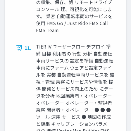
の収集、保存、処 リモートドライブ
コンソール 理、可視化を可能にしま
す。 乗客 自動運転車両のサービスを
使用 FMS Go / Just Ride FMS Call
FMS Team
TIER IV ユーザーフロー デプロイ 準
11.
備 目標 利用者の 行動 分析 自動運転
車両サービスの 設定を準備 自動運転
車両にファーム ウェアと設定ファイ
ルを 実装 自動運転車両サービスを 監
視・管理 乗客にサービスや情報を 提
供 開発とサービス向上のため にデー
タを分析 地図編集者・オペレーター
オペレーター オペレーター・監視者
乗客 開発者・オペレーター ● ● ●
ツール 運用 サービス ● 地図の作成
と編集 キャリブレーションパラメー
タの 準備 Vector Map Builder FMS