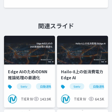
関連スライド
Edge AIのためのDNN
Hailo-8上の低消費電力
推論処理の最適化
Edge AI
tieriv
自動運転
computing
tieriv
tierivmeetup
自動運転
TIER IV
143.9K
TIER IV
64.5K