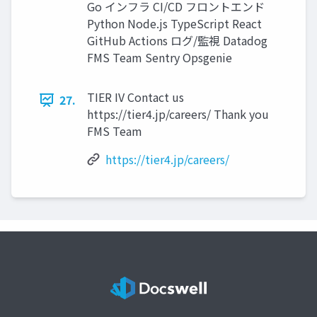
Go インフラ CI/CD フロントエンド
Python Node.js TypeScript React
GitHub Actions ログ/監視 Datadog
FMS Team Sentry Opsgenie
TIER IV Contact us
27.
https://tier4.jp/careers/ Thank you
FMS Team
https://tier4.jp/careers/