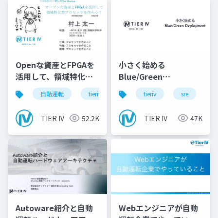
Openな資産とFPGAを
小さく始める
活用して、領域特化型
Blue/Green
のProcessorを作ろ
Deployment
自動運転
tieriv
fpga
tieriv
rtl
sre
autowar
c
う！
TIER IV
52.2K
TIER IV
47K
Autoware紹介と自動
Webエンジニアが自動