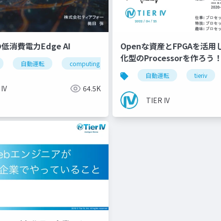
上の低消費電力Edge AI
Openな資産とFPGAを活
化型のProcessorを作ろう
自動運転
computing
hailo
edgeai
auto
自動運転
tieriv
 IV
64.5K
TIER IV