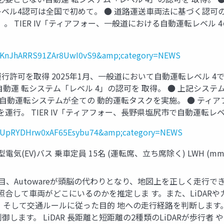
 レベル4認可は全国で初めて。 ● 道路運送車両法に基づく認可
」。 TIER IV「ティアフォー、一般道における自動運転レベル
_id=1KnJhARRS91ZAr8UwI0vS9&amp;category=NEWS
4の運行許可を取得 2025年1月、一般道において自動運転レベル 
動運 転システム「レベル 4」の認可を 取得。 ● 上記システ
自動運転システムが全ての 動的運転タスクを実施。 ● ティアフ
運行。 TIER IV「ティアフォー、長野県塩尻市で自動運転レベル
_id=3UpRYDHrw0xAF65Esybu74&amp;category=NEWS
(EV)バス 乗車定員 15名 (運転席、立ち席除く) LWH (mm) 7,190 
カメラが目、Autowareが頭脳の代わりとなり、地図上を正しく走
を 照合して車両がどこにいるのかを推定しま す。また、LiDAR
、そして交通ルールに従った目的 地への走行経路を判断します。
します。 LiDAR 長距離と短距離の2種類のLiDARが歩行者