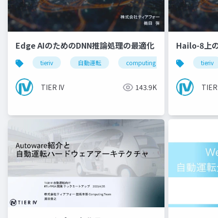
Edge AIのためのDNN推論処理の最適化
Hailo-8
tieriv
自動運転
computing
tierivmeetup
tieriv
TIER IV
143.9K
TIER