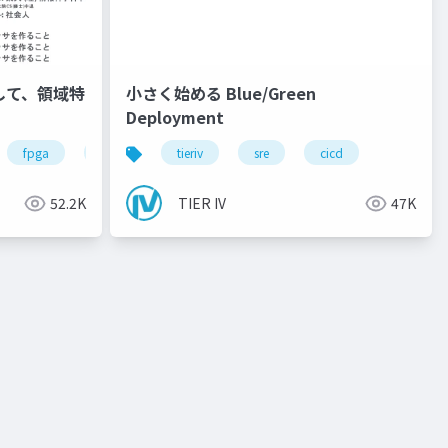
用して、領域特
小さく始める Blue/Green
！
Deployment
ware
dnn
fpga
rtl
autoware
tieriv
sre
riscv
cicd
llvm
52.2K
TIER IV
47K