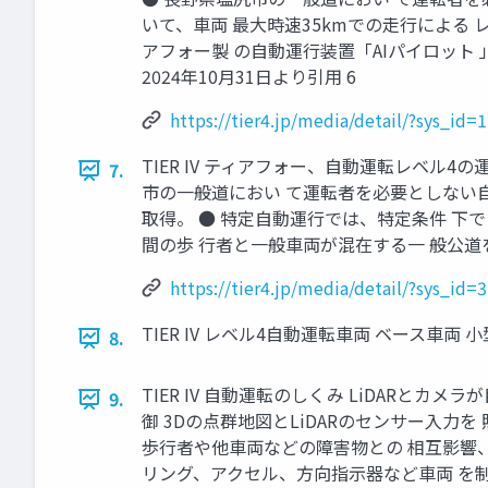
いて、車両 最大時速35kmでの走行による
アフォー製 の自動運行装置「AIパイロット 
2024年10月31日より引用 6
https://tier4.jp/media/detail/?sys
TIER IV ティアフォー、自動運転レベル
7.
市の一般道におい て運転者を必要としない自
取得。 ● 特定自動運行では、特定条件 下で
間の歩 行者と一般車両が混在する一 般公道を
https://tier4.jp/media/detail/?sys
TIER IV レベル4自動運転車両 ベース車両 小型電気
8.
TIER IV 自動運転のしくみ LiDARと
9.
御 3Dの点群地図とLiDARのセンサー入力
歩行者や他車両などの障害物との 相互影響
リング、アクセル、方向指示器など車両 を制御