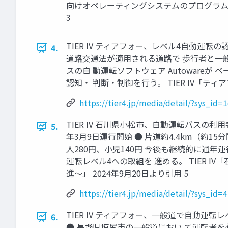
向けオペレーティングシステムのプログラムマ
3
TIER IV ティアフォー、レベル4自動運
4.
道路交通法が適用される道路で 歩行者と一般
スの自 動運転ソフトウェア Autowareが
認知・ 判断・制御を行う。 TIER IV「テ
https://tier4.jp/media/detail/?sys
TIER IV 石川県小松市、自動運転バスの利
5.
年3月9日運行開始 ● 片道約4.4km（約15分間） 
人280円、小児140円 今後も継続的に通
運転レベル4への取組を 進める。 TIER 
進～」 2024年9月20日より引用 5
https://tier4.jp/media/detail/?sys_
TIER IV ティアフォー、一般道で自動運
6.
● 長野県塩尻市の一般道におい て運転者を