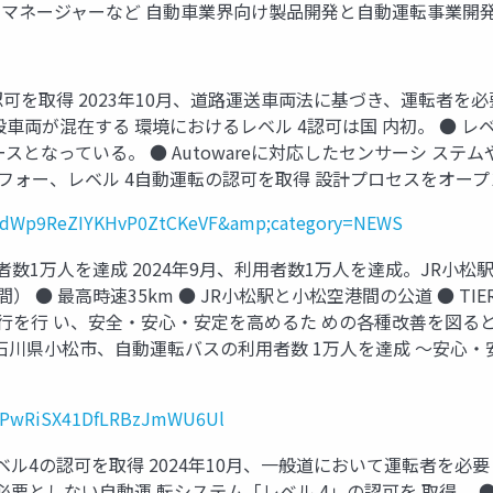
ネージャーなど 自動車業界向け製品開発と自動運転事業開発に 
転の認可を取得 2023年10月、道路運送車両法に基づき、運転者
車両が混在する 環境におけるレベル 4認可は国 内初。 ● レ
 ベースとなっている。 ● Autowareに対応したセンサーシ 
ィアフォー、レベル 4自動運転の認可を取得 設計プロセスをオープン化
_id=1dWp9ReZIYKHvP0ZtCKeVF&amp;category=NEWS
用者数1万人を達成 2024年9月、利用者数1万人を達成。JR小松
● 最高時速35km ● JR小松駅と小松空港間の公道 ● TIER IV製自
年運行を行 い、安全・安心・安定を高めるた めの各種改善を図る
IV「石川県小松市、自動運転バスの利用者数 1万人を達成 ～安
id=4PwRiSX41DfLRBzJmWU6Ul
転レベル4の認可を取得 2024年10月、一般道において運転者を
必要としない自動運 転システム「レベル 4」の認可を 取得。 