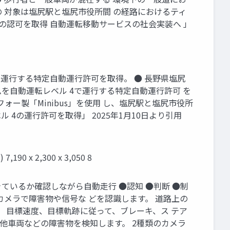
の 対象は塩尻駅と塩尻市役所間 の経路におけるティ
 4の認可を取得 自動運転移動サービスの社会実装へ 」
4で運行する特定自動運行許可を取得。 ● 長野県塩尻
ムを自動運転レベル 4で運行する特定自動運行許可 を
ォー製「Minibus」を使用 し、塩尻駅と塩尻市役所
 4の運行許可を取得」 2025年1月10日より引用
x 2,300 x 3,050 8
行できているか確認しながら自動走行 ●認知 ●判断 ●制
やカメラで障害物や信号な どを認識します。 道路上の
 目標速度、目標軌跡に従って、ブレーキ、ス テア
 や他車両などの障害物を検知します。 2種類のカメラ