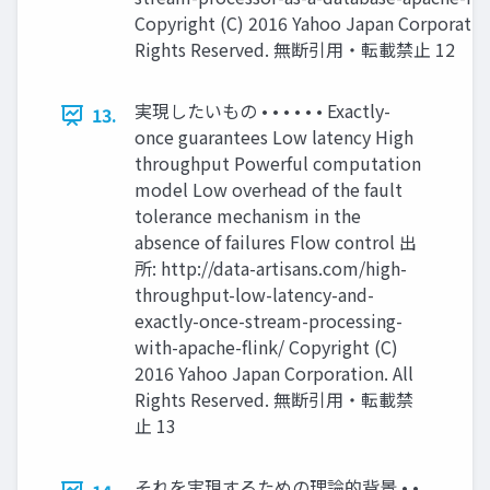
Copyright (C) 2016 Yahoo Japan Corporation
Rights Reserved. 無断引用・転載禁止 12
実現したいもの • • • • • • Exactly-
13.
once guarantees Low latency High
throughput Powerful computation
model Low overhead of the fault
tolerance mechanism in the
absence of failures Flow control 出
所: http://data-artisans.com/high-
throughput-low-latency-and-
exactly-once-stream-processing-
with-apache-flink/ Copyright (C)
2016 Yahoo Japan Corporation. All
Rights Reserved. 無断引用・転載禁
止 13
それを実現するための理論的背景 • •