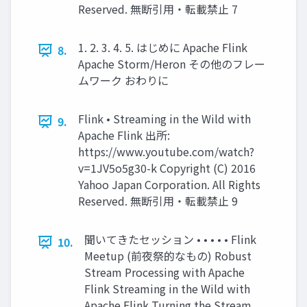
Reserved. 無断引用・転載禁止 7
1. 2. 3. 4. 5. はじめに Apache Flink
8.
Apache Storm/Heron その他のフレー
ムワーク おわりに
Flink • Streaming in the Wild with
9.
Apache Flink 出所:
https://www.youtube.com/watch?
v=1JV5o5g30-k Copyright (C) 2016
Yahoo Japan Corporation. All Rights
Reserved. 無断引用・転載禁止 9
聞いてきたセッション • • • • • Flink
10.
Meetup (前夜祭的なもの) Robust
Stream Processing with Apache
Flink Streaming in the Wild with
Apache Flink Turning the Stream