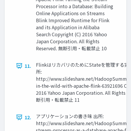
Processor into a Database: Building
Online Applications on Streams
Blink Improved Runtime for Flink
and its Application in Alibaba
Search Copyright (C) 2016 Yahoo
Japan Corporation. All Rights
Reserved. 無断引用・転載禁止 10
FlinkはリカバリのためにStateを管理する実
11.
所:
http://www.slideshare.net/HadoopSummit
in-the-wild-with-apache-flink-63921696 Cop
2016 Yahoo Japan Corporation. All Rights R
断引用・転載禁止 11
アプリケーションの書き味 出所:
12.
http://www.slideshare.net/HadoopSummit
stream-processor-as-a-database-apache-fli