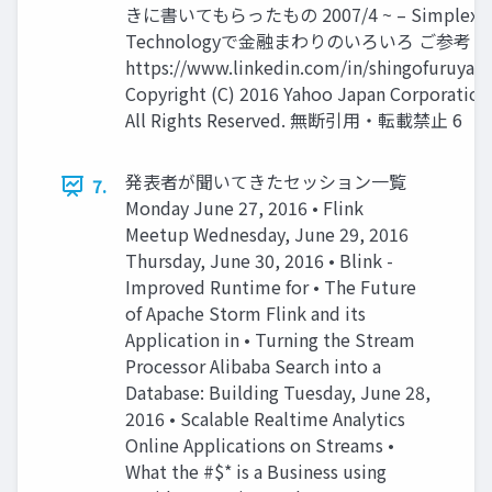
きに書いてもらったもの 2007/4 ~ – Simplex
Technologyで金融まわりのいろいろ ご参考
https://www.linkedin.com/in/shingofuruyam
Copyright (C) 2016 Yahoo Japan Corporation
All Rights Reserved. 無断引用・転載禁止 6
発表者が聞いてきたセッション一覧
7.
Monday June 27, 2016 • Flink
Meetup Wednesday, June 29, 2016
Thursday, June 30, 2016 • Blink -
Improved Runtime for • The Future
of Apache Storm Flink and its
Application in • Turning the Stream
Processor Alibaba Search into a
Database: Building Tuesday, June 28,
2016 • Scalable Realtime Analytics
Online Applications on Streams •
What the #$* is a Business using