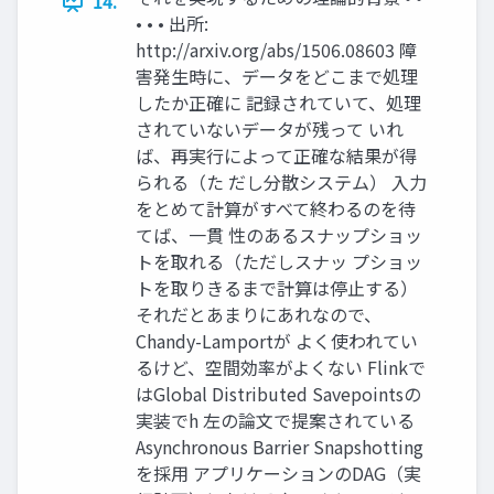
14.
• • • 出所:
http://arxiv.org/abs/1506.08603 障
害発生時に、データをどこまで処理
したか正確に 記録されていて、処理
されていないデータが残って いれ
ば、再実行によって正確な結果が得
られる（た だし分散システム） 入力
をとめて計算がすべて終わるのを待
てば、一貫 性のあるスナップショッ
トを取れる（ただしスナッ プショッ
トを取りきるまで計算は停止する）
それだとあまりにあれなので、
Chandy-Lamportが よく使われてい
るけど、空間効率がよくない Flinkで
はGlobal Distributed Savepointsの
実装でh 左の論文で提案されている
Asynchronous Barrier Snapshotting
を採用 アプリケーションのDAG（実