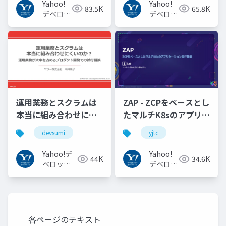
#openid
Yahoo!
Yahoo!
83.5K
65.8K
#openid_tokyo
デベロッ
デベロッ
パーネッ
パーネッ
トワーク
トワーク
運用業務とスクラムは
ZAP - ZCPをベースとし
本当に組み合わせにく
たマルチK8sのアプリケ
いのか︖運用業務が大
ーション実行基盤
devsumi
yjtc
半を占めるプロダクト
#YJTC / YJTC21 B-3
開発での試行錯誤
Yahoo!デ
Yahoo!
44K
34.6K
ベロッパ
デベロッ
ーネット
パーネッ
ワーク
トワーク
各ページのテキスト