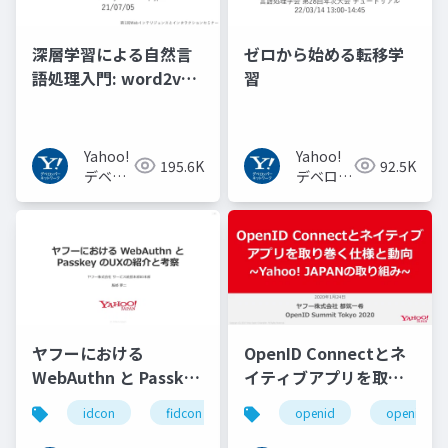
深層学習による自然言
ゼロから始める転移学
語処理入門: word2vec
習
からBERT, GPT-3まで
Yahoo!
Yahoo!
195.6K
92.5K
デベロ
デベロッ
ッパー
パーネッ
ネット
トワーク
ワーク
ヤフーにおける
OpenID Connectとネ
WebAuthn と Passkey
イティブアプリを取り
の UX の紹介と考察
巻く仕様と動向 Yahoo!
idcon
fidcon
openid
openid_to
#idcon #fidcon
JAPANの取り組み