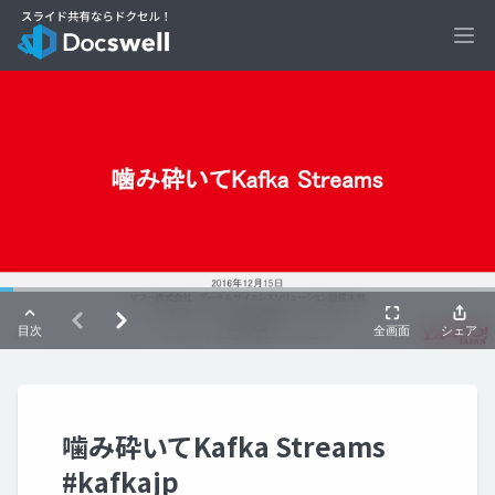
Ope
噛み砕いてKafka Streams
#kafkajp