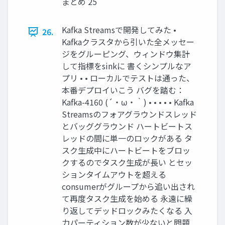
まとめ 25
Kafka Streamsで開発してみた •
26.
Kafkaクラスタから引いた全メッセー
ジをグルーピング、ウィンドウ集計
して指標をsinkに 書くシンプルなア
プリ • • ローカルでテストは通った、
本番デプロイいこう バグを踏む：
Kafka-4160 (´・ω・｀) • • • • • Kafka
Streamsのフォアグラウンドスレッド
とバッググラウンド ハートビートス
レッドの間に単一のロックがある タ
スク生成中にハートビートをブロッ
クするのでタスク生成が長い とセッ
ションタイムアウトを超える
consumerがグループから追い出され
て再度タスク生成を始める 永遠に繰
り返してデッドロックみたくなる 入
力パーティション数が少ないと問題