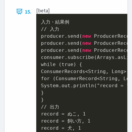
[beta]
15.
/
/
 入力

producer.send(
new
 ProducerReco
producer.send(
new
 ProducerReco
producer.send(
new
 ProducerReco
consumer.subscribe(Arrays.asLi
while (true) {

ConsumerRecords<String, Long> r
for (ConsumerRecord<String, Lon
System.out.println("record 
=
 "
}

}

// 出力

record = ぬこ, 1

record = 飼い方, 1

record = 犬, 1
