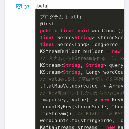
[beta]
37.
プログラム（full）

public
final
void
final
 Serde<
String
> stringSerd
final
 Serde<Long> longSerde = 
KStreamBuilder builder = 
new
// 入力名からKStreamを作る. 1: ke
KStream<
String
, 
String
> querySt
KStream<
String
// valueに対して空白区切りで文字列
// key毎カウントしたいからkeyにval
.map((key, value) -> 
new
 KeyVal
.countByKey(stringSerde, “Coun
.toStream(); 
// KTable -> KStr
wordCounts.to(stringSerde, lon
KafkaStreams streams = 
new
 Kaf