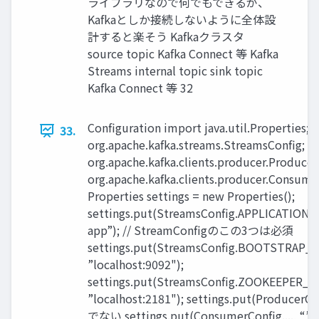
ライブラリなので何でもできるが、
Kafkaとしか接続しないように全体設
計すると楽そう Kafkaクラスタ
source topic Kafka Connect 等 Kafka
Streams internal topic sink topic
Kafka Connect 等 32
Configuration import java.util.Properties; 
33.
org.apache.kafka.streams.StreamsConfig; i
org.apache.kafka.clients.producer.Producer
org.apache.kafka.clients.producer.Consume
Properties settings = new Properties();
settings.put(StreamsConfig.APPLICATION_
app”); // StreamConfigのこの3つは必須
settings.put(StreamsConfig.BOOTSTRAP_
”localhost:9092");
settings.put(StreamsConfig.ZOOKEEPER
”localhost:2181"); settings.put(ProducerConf
でない settings.put(ConsumerConfig...., “