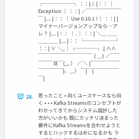
┌──────┐ ：：| /. |：： ｜
Exception ｜ ：：| ／￣￣￣￣￣￣￣
￣ |.... |：： ｜ Use 0.10.1 !｜ ：：| |
マイナーバージョンアップなら…ア
レ？ |.... |：： ｜ .｜ ：：| ＼＿ ＿＿
＿＿＿＿ |.... |：： └──────┘
：：| ∨ ＼_｜ ┌────┐ .| ∧∧
￣￣￣￣￣￣￣￣￣￣￣ ( ＿) ／￣￣
￣￣￣旦￣(_, ） ／ ＼ |￣￣￣￣￣￣
￣￣￣￣￣|、＿） ￣|￣|￣￣￣￣￣
￣|
思ったこと • 向くユースケースなら向
28.
く • • • Kafka Streamsのコンセプトが
わかってきてからシステム設計した
方がいいかも 既にカッチリ決まった
要件にKafka Streamsを合わせようと
するとハックするはめになるかも ラ