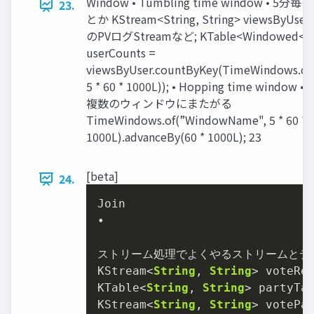
Window • Tumbling time window • 
23.
とか KStream<String, String> viewsByUs
のPVログStreamなど; KTable<Windowed<Str
userCounts =
viewsByUser.countByKey(TimeWindows.o
5 * 60 * 1000L)); • Hopping time wind
複数のウィンドウにまたがる
TimeWindows.of(”WindowName", 5 * 60 *
1000L).advanceBy(60 * 1000L); 23
[beta]
24.
Join

•

ストリーム処理でよくやるストリームとテー
KStream<
String
, 
String
> voteReg
KTable<
String
, 
String
> partyTa
KStream<
String
, 
String
> votePar