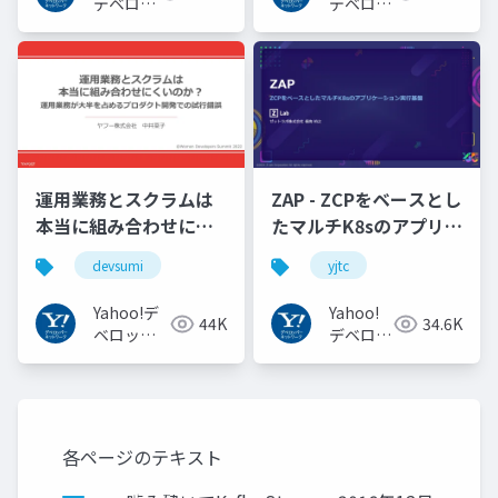
#openid_tokyo
デベロッ
デベロッ
パーネッ
パーネッ
トワーク
トワーク
運用業務とスクラムは
ZAP - ZCPをベースとし
本当に組み合わせにく
たマルチK8sのアプリケ
いのか︖運用業務が大
ーション実行基盤
devsumi
yjtc
半を占めるプロダクト
#YJTC / YJTC21 B-3
開発での試行錯誤
Yahoo!デ
Yahoo!
44K
34.6K
ベロッパ
デベロッ
ーネット
パーネッ
ワーク
トワーク
各ページのテキスト