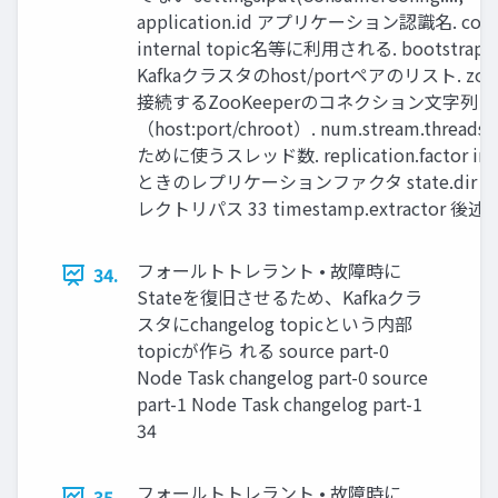
application.id アプリケーション認識名. con
internal topic名等に利用される. bootstrap.
Kafkaクラスタのhost/portペアのリスト. zooke
接続するZooKeeperのコネクション文字列
（host:port/chroot）. num.stream.thr
ために使うスレッド数. replication.factor int
ときのレプリケーションファクタ state.dir Sta
レクトリパス 33 timestamp.extractor 後述
フォールトトレラント • 故障時に
34.
Stateを復旧させるため、Kafkaクラ
スタにchangelog topicという内部
topicが作ら れる source part-0
Node Task changelog part-0 source
part-1 Node Task changelog part-1
34
フォールトトレラント • 故障時に
35.