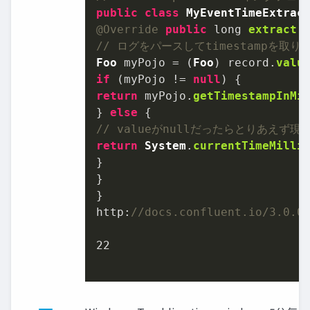
public
class
MyEventTimeExtrac
@Override
public
 long 
extract
(
// ログをパースしてtimestampを取り
Foo
 myPojo = (
Foo
) record.
valu
if
 (myPojo != 
null
return
 myPojo.
getTimestampInMi
} 
else
// valueがnullだったらとりあえず
return
System
.
currentTimeMilli
}

}

http
:
//docs.confluent.io/3.0.
22