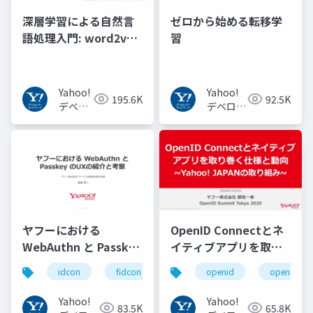
深層学習による自然言
ゼロから始める転移学
語処理入門: word2vec
習
からBERT, GPT-3まで
Yahoo!
Yahoo!
195.6K
92.5K
デベロ
デベロッ
ッパー
パーネッ
ネット
トワーク
ワーク
ヤフーにおける
OpenID Connectとネ
WebAuthn と Passkey
イティブアプリを取り
の UX の紹介と考察
巻く仕様と動向 Yahoo!
idcon
fidcon
openid
openid_to
#idcon #fidcon
JAPANの取り組み
#openid
Yahoo!
Yahoo!
83.5K
65.8K