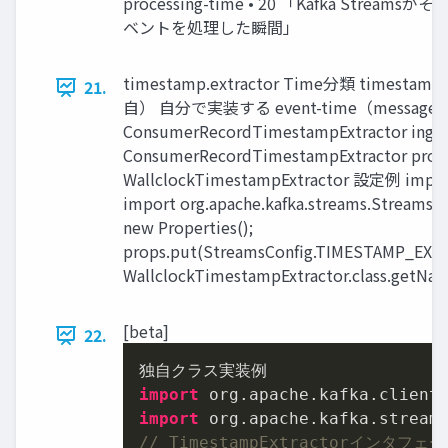
processing-time • 20 「Kafka Streamsが
ベントを処理した瞬間」
timestamp.extractor Time分類 timestamp.
21.
自） 自分で実装する event-time（message
ConsumerRecordTimestampExtractor inges
ConsumerRecordTimestampExtractor proce
WallclockTimestampExtractor 設定例 import j
import org.apache.kafka.streams.StreamsCo
new Properties();
props.put(StreamsConfig.TIMESTAMP_EX
WallclockTimestampExtractor.class.getNam
[beta]
22.
import
 org.
apache
.
kafka
.
client
import
 org.
apache
.
kafka
.
stream
// TimestampExtractorインタフ