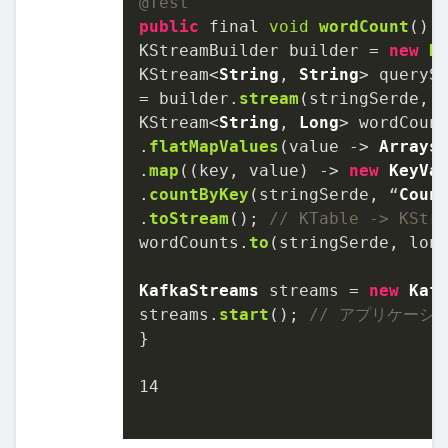
@Test
public
 final 
void
wordCount
(
) {
KStreamBuilder builder = 
new
K
KStream<
String
, 
String
> querySt
= builder.
stream
(stringSerde, 
KStream<
String
, 
Long
> wordCount
.
flatMapValues
(value -> 
Arrays
.
map
((key, value) -> 
new
KeyVa
.
countByKey
(stringSerde, “
Coun
.
toStream
(); 
// KTable -> KStr
wordCounts.
to
(stringSerde, lon
KafkaStreams
 streams = 
new
Kaf
streams.
start
(); 
// アプリケーシ
}

14