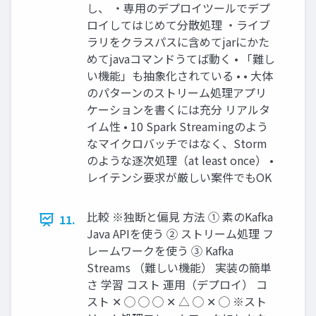
し、 ・専用のデプロイツールでデプ
ロイしてはじめて分散処理 ・ライブ
ラリをクラスパスに含めてjarにかた
めてjavaコマンドうてば動く • 「難し
い機能」も抽象化されている • • 大体
のパターンのストリーム処理アプリ
ケーションを書くには充分 リアルタ
イム性 • 10 Spark Streamingのよう
なマイクロバッチではなく、Storm
のような逐次処理（at least once） •
レイテンシ要求が厳しい案件でもOK
比較 ※独断と偏見 方法 ① 素のKafka
11.
Java APIを使う ② ストリーム処理 フ
レームワークを使う ③ Kafka
Streams （難しい機能） 実装の簡単
さ 学習 コスト 運用（デプロイ） コ
スト ✕ ◯ ◯ ◯ ✕ △ ◯ ✕ ◯ ※スト