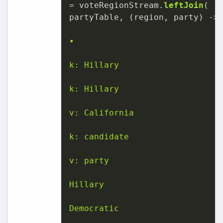
= voteRegionStream.
leftJoin
(

partyTable, (region, party) 
->
•

k: Hillary

k: Hillary

v: California

k: candidate

v: party

Hillary

Democratic
