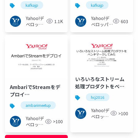
可について #kafkajp
Kafka導入事例
kafkajp
kafkajp
#kafkajp
Yahoo!デ
Yahoo!デ
1.1K
603
ベロッパ
ベロッパー
ーネット
ネットワー
ワーク
ク
いろいろなストリーム
処理プロダクトをベン
AmbariでStreamをデ
チマークしてみた
プロイ
hcj2016
#hcj2016
#ambarimeetup
ambarimeetup
Yahoo!デ
>100
ベロッパ
Yahoo!デ
>100
ーネット
ベロッパ
ワーク
ーネット
ワーク