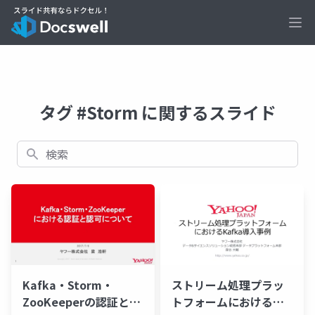
Ope
タグ #Storm に関するスライド
検索
Kafka・Storm・
ストリーム処理プラッ
ZooKeeperの認証と認
トフォームにおける