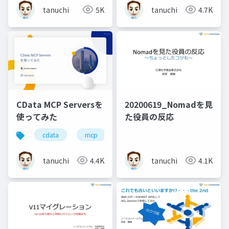
tanuchi
5K
tanuchi
4.7K
CData MCP Serversを
20200619_Nomadを見
使ってみた
た役員の反応
cdata
mcp
domino
hcl
tanuchi
4.4K
tanuchi
4.1K