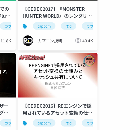
Eでの
【CEDEC2017】『MONSTER
ug-
HUNTER WORLD』のレンダリン
グ技術とGPU最適化の紹介(後半)
engine
カプコン
ゲーム開発
カプコン技研
capcom
cedec2017
r&d
cedec
re engine
カプコン
ゲーム開発
world engine
カプコン
ce
11.8K
カプコン技研
40.4K
ハザー
【CEDEC2016】REエンジンで採
グ技
用されているアセット変換の仕組
みとキャッシュ共有について
ld engine
カプコン
ゲーム開発
カプコン技研
capcom
cedec2017
r&d
cedec
world engine
カプコン
ゲーム開発
カプコン
ce