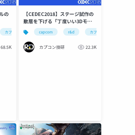
トルの
【CEDEC2018】ステージ試作の
敷居を下げる「丁度いい3Dモデ
リング機能」の内製ゲームエンジ
カプコン
ゲーム開発
カプコン技研
capcom
cedec2018
r&d
cedec
re engine
カプコン
ゲーム開発
カプコン
ce
ンへの導入
68.5K
カプコン技研
22.3K
acing
resident evil requiem
pragmata