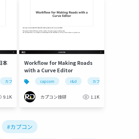
 日本
Workflow for Making Roads
with a Curve Editor
 professional
e
カプコン
re:2023
カプコン技研
カプコンオープンカンファレンス プロフェッショナル
capcom
capcom open conference professional
r&d
re engine
カプコン
re:2023
カプコン
カプコ
ca
9.1K
カプコン技研
1.1K
#カプコン