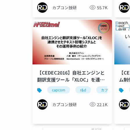
アの
カプコン技研
55.7K
ト
【CEDEC2016】自社エンジンと
【C
翻訳支援ツール「XLOC」を連携
ム制
させたテキスト管理システムとそ
バッ
capcom
r&d
カプコン
の運用事例の紹介
コミ
法解
カプコン技研
22.1K