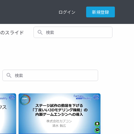
ログイン
新規登録
検索
てのスライド
検索