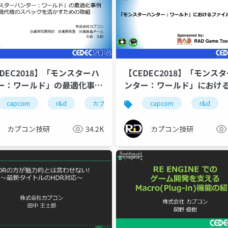
EDEC2018】「モンスターハ
【CEDEC2018】「モンス
ー：ワールド」の最適化事
ンター：ワールド」におけ
現代機のスペックを活かすた
イルIO最適化
カプコン技研
capcom
r&d
cedec
カプコン
ゲーム開発
カプコン技研
capcom
cedec2018
r&d
cedec
re 
取組
カプコン技研
34.2K
カプコン技研