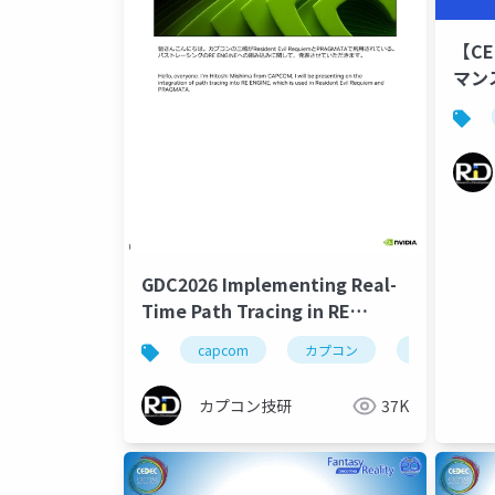
【C
マン
EN
測レ
GDC2026 Implementing Real-
Time Path Tracing in RE
ENGINE for 'Resident Evil
capcom
カプコン
カプコン技研
Requiem' and 'PRAGMATA'
カプコン技研
37K