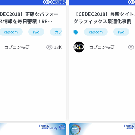
EDEC2018】正確なパフォー
【CEDEC2018】最新タイ
ス情報を毎日蓄積！RE
グラフィックス最適化事例
GINEタイトルを支える自動計
capcom
r&d
カプコン
カプコン技研
capcom
r&d
cedec
ポート
カプコン技研
18K
カプコン技研
re engine
r&d
gdc2026
nvidia
path tr