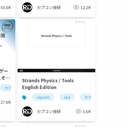
43.6K
カプコン技研
12.2K
のゲー
とその
Strands Physics / Tools
フ間の
English Edition
engine
カプコン
ゲーム開発
カプコン技研
cedec2015
cedec
re engine
ゲーム開発
ce
的な方
capcom
r&d
カプコン
カプコン
27.6K
カプコン技研
5.6K