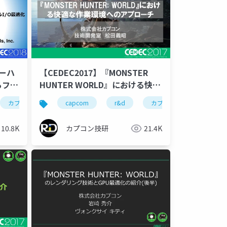
ターハ
【CEDEC2017】『MONSTER
るファ
HUNTER WORLD』における快適
な作業環境へのアプローチ
engine
カプコン
ゲーム開発
カプコン技研
capcom
cedec2018
r&d
cedec
world engine
カプコン
ゲーム開発
カプコン
ce
10.8K
カプコン技研
21.4K