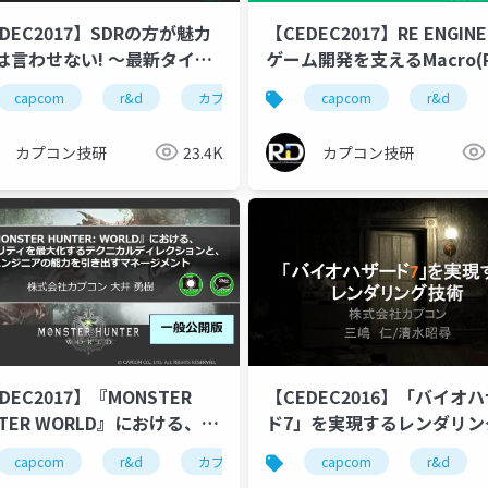
DEC2017】SDRの方が魅力
【CEDEC2017】RE ENGIN
は言わせない! ～最新タイト
ゲーム開発を支えるMacro(Pl
HDR対応～
in)機能の紹介
カプコン技研
capcom
r&d
cedec
カプコン
ゲーム開発
カプコン技研
capcom
cedec2017
r&d
cedec
re 
カプコン技研
23.4K
カプコン技研
DEC2017】『MONSTER
【CEDEC2016】「バイオ
TER WORLD』における、製
ド7」を実現するレンダリン
オリティを最大化するテクニ
術
カプコン技研
capcom
r&d
cedec
カプコン
ゲーム開発
カプコン技研
capcom
cedec2017
r&d
cedec
wor
ディレクションと、エンジニ