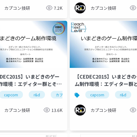
能力を引き出すマネージメン
カプコン技研
7.2K
カプコン技研
EDEC2015】いまどきのゲー
【CEDEC2015】いまどき
作環境：エディター群とその
ム制作環境：エディター群
クエンド、開発スタッフ間の
バックエンド、開発スタッ
カプコン技研
capcom
r&d
cedec
カプコン
ゲーム開発
カプコン技研
capcom
cedec2016
r&d
cedec
re 
ュニケーションの具体的な方
コミュニケーションの具体
説(後半)
法解説(前半)
カプコン技研
13.6K
カプコン技研