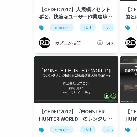
【CEDEC2017】大規模アセット
【CE
群と、快適なユーザー作業環境に
的と
対してのアプローチ
ルの
capcom
r&d
カプコン
カプコン技研
7.4K
【CEDEC2017】『MONSTER
【CE
HUNTER WORLD』のレンダリン
HUN
グ技術とGPU最適化の紹介(前半)
品ク
capcom
r&d
カプコン
カル