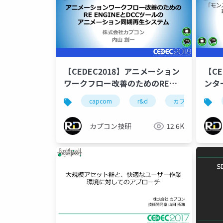
【CEDEC2018】アニメーション
【C
ワークフロー改善のためのRE
ンタ
ENGINEとDCCツールのアニメー
例 
capcom
r&d
カプコン
ション同期再生システム
めの
カプコン技研
12.6K