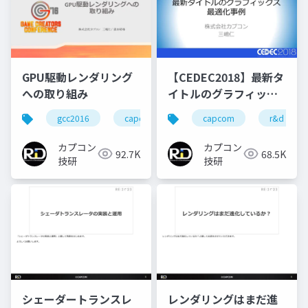
GPU駆動レンダリング
【CEDEC2018】最新タ
への取り組み
イトルのグラフィック
ス最適化事例
gcc2016
capcom
re engine
capcom
r&d
r&d
カプコン
カプコン
92.7K
68.5K
技研
技研
シェーダートランスレ
レンダリングはまだ進