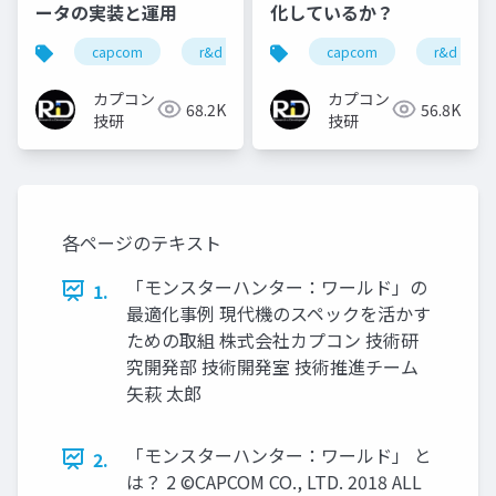
ータの実装と運用
化しているか？
capcom
r&d
カプコン
capcom
カプコン技研
r&d
カプコン
カプコン
68.2K
56.8K
技研
技研
各ページのテキスト
「モンスターハンター：ワールド」の
1.
最適化事例 現代機のスペックを活かす
ための取組 株式会社カプコン 技術研
究開発部 技術開発室 技術推進チーム
矢萩 太郎
「モンスターハンター：ワールド」 と
2.
は？ 2 ©CAPCOM CO., LTD. 2018 ALL