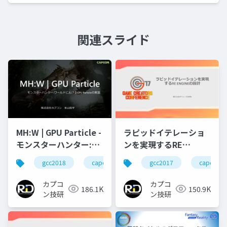
関連スライド
ラピッドイテレーショ
MH:W | GPU Particle -
ンを実現するRE
モンスターハンター:ワ
ENGINEの設計
ールドにおけるGPU
gcc2017
capcom
gcc2018
capcom
r&d
カプコン
Particleの実装
カプコ
カプコ
150.9K
186.1K
ン技研
ン技研