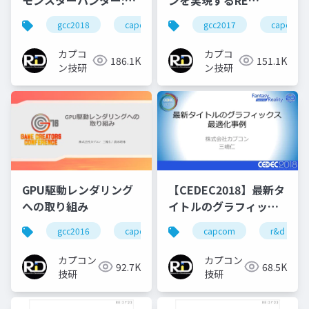
ENGINEの設計
ールドにおけるGPU
gcc2017
capcom
gcc2018
capcom
r&d
カプコン
Particleの実装
カプコ
カプコ
151.1K
186.1K
ン技研
ン技研
GPU駆動レンダリング
【CEDEC2018】最新タ
への取り組み
イトルのグラフィック
ス最適化事例
gcc2016
capcom
re engine
capcom
r&d
r&d
カプコン
カプコン
92.7K
68.5K
技研
技研