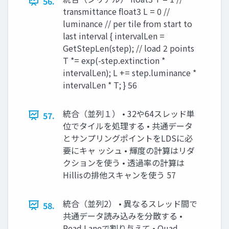
56.
transmittance float3 L = 0 //
luminance // per tile from start to
last interval { intervalLen =
GetStepLen(step); // load 2 points
T *= exp(-step.extinction *
intervalLen); L += step.luminance *
intervalLen * T; } 56
統合（並列１） • 32や64スレッド単
57.
位でタイルを処理する • 共通データ
とサンプリングポイントをLDSに必
要にキャ ッシュ • 輝度の計算はリダ
クションを使う • 透過率の計算は
Hillisの排他スキャンを使う 57
統合（並列2） • 異なるスレッド間で
58.
共通データ読み込みを分散する •
Read Laneで割り与えて • Quad