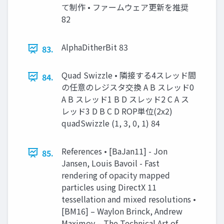
て制作 • ファームウェア更新を推奨
82
AlphaDitherBit 83
83.
Quad Swizzle • 隣接する4スレッド間
84.
の任意のレジスタ交換 A B スレッド0
A B スレッド1 B D スレッド2 C A ス
レッド3 D B C D ROP単位(2x2)
quadSwizzle (1, 3, 0, 1) 84
References • [BaJan11] - Jon
85.
Jansen, Louis Bavoil - Fast
rendering of opacity mapped
particles using DirectX 11
tessellation and mixed resolutions •
[BM16] – Waylon Brinck, Andrew
Maximov – The Technical Art of