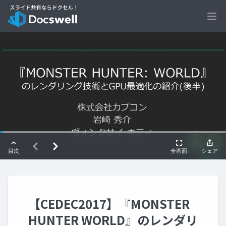
Ope
【CEDEC2017】『MONSTER
HUNTER WORLD』のレンダリ