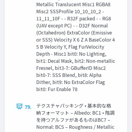
Metallic Translucent Misc1 RGBA8
Misc2 SSSProfile 10_10_10_2 -
11_11_10F - - R32F packed - - RG8
(UAV except PC) - - D32F Normal
(Octahedron) ExtraColor (Emissive
or SSS) Velocity X 6 Z A BaseColor 4
5 B Velocity Y, Flag FurVelocity
Depth - Misc1 bit0: No Lighting,
bit1: Decal Mask, bit2: Non-metallic
Fresnel, bit3-7: GBufferID Misc2
bit0-7: SSS Blend, bit8: Alpha
Dither, bit9: No ExtraColor Flag
bit0: Fur Enable 78
テクスチャパッキング • 基本的な格
79.
納フォーマット – Albedo: BC1 • 階調
を持つアルファがあるものはBC7 –
Normal: BC5 – Roughness / Metallic