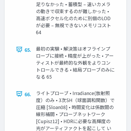
足りなかった • 蓄積型 – 速いカメラ
の動きで収束するのが難しかった •
高速ボクセル化のために別個のLOD
が必要 – 無視できないメモリコスト
64
最初の実験 • 解決策はオフラインプ
65.
ローブに接続 • 精度が上がった • アー
ティストが最終的な外観をよりコン
トロールできる • 結局プローブのみに
なる 65
ライトプローブ • Irradiance(放射照
66.
度）のみ • 3次SH（球面調和関数）で
圧縮 [Sloan08] • 時間変化は係数間の
線形補間 • プローブネットワーク
[Cupisz12] • HDRに必要な高輝度の
光がアーティファクトを起こして い