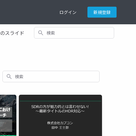
ログイン
新規登録
検索
てのスライド
検索