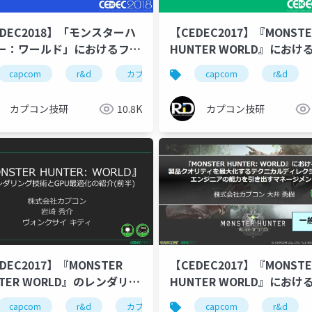
EDEC2018】「モンスターハ
【CEDEC2017】『MONSTE
ー：ワールド」におけるファ
HUNTER WORLD』におけ
IO最適化
な作業環境へのアプローチ
カプコン技研
capcom
r&d
cedec
カプコン
ゲーム開発
カプコン技研
capcom
cedec2018
r&d
cedec
wor
カプコン技研
10.8K
カプコン技研
DEC2017】『MONSTER
【CEDEC2017】『MONSTE
TER WORLD』のレンダリン
HUNTER WORLD』におけ
術とGPU最適化の紹介(前半)
品クオリティを最大化する
カプコン技研
capcom
r&d
cedec
カプコン
ゲーム開発
カプコン技研
capcom
cedec2017
r&d
cedec
wor