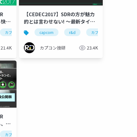
R
【CEDEC2017】SDRの方が魅力
る快適
的とは言わせない! ～最新タイト
ルのHDR対応～
ld engine
カプコン
ゲーム開発
カプコン技研
capcom
cedec2018
r&d
cedec
world engine
カプコン
ゲーム開発
カプコン
ce
21.4K
カプコン技研
23.4K
R
る、製
テクニ
ld engine
カプコン
ゲーム開発
カプコン技研
cedec2017
cedec
world engine
ゲーム開発
ce