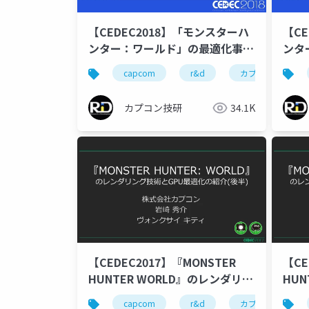
【CEDEC2018】「モンスターハ
【C
ンター：ワールド」の最適化事
ンタ
例 現代機のスペックを活かすた
イル
capcom
r&d
カプコン
めの取組
カプコン技研
34.1K
【CEDEC2017】『MONSTER
【CE
HUNTER WORLD』のレンダリン
HUN
グ技術とGPU最適化の紹介(後半)
グ技
capcom
r&d
カプコン