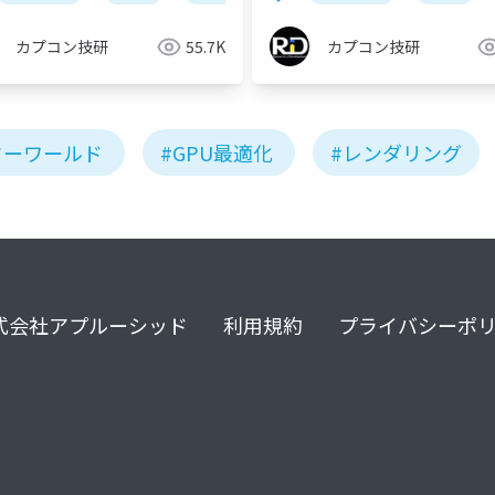
カルディレクションと、エ
アの能力を引き出すマネー
カプコン技研
55.7K
カプコン技研
ト
ターワールド
#GPU最適化
#レンダリング
式会社アプルーシッド
利用規約
プライバシーポ