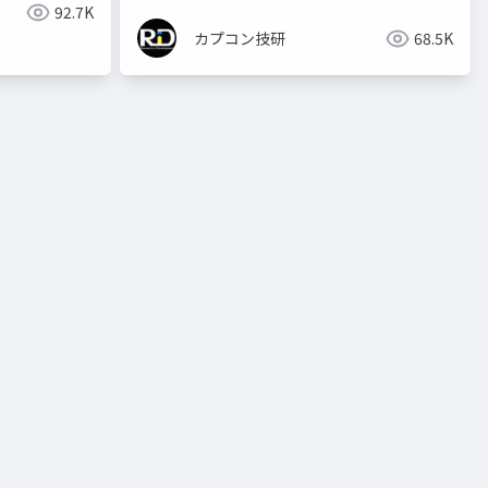
92.7K
カプコン技研
68.5K
re:2023
カプコンオープンカンファレンス プロフェッショナル
capcom open conference professional
カプコンオープ
re2023capc