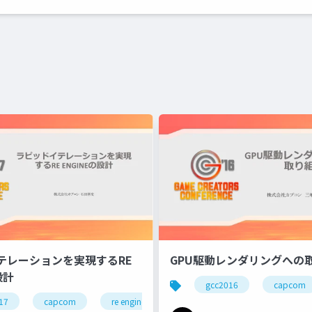
テレーションを実現するRE
GPU駆動レンダリングへの
設計
gcc2016
capcom
17
capcom
re engine
r&d
カプコン
カ
カプコン技研