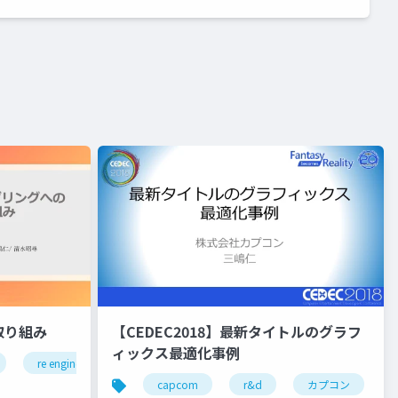
取り組み
【CEDEC2018】最新タイトルのグラフ
ィックス最適化事例
re engine
r&d
カプコン
カプコン技研
プコン技研
capcom
r&d
カプコン