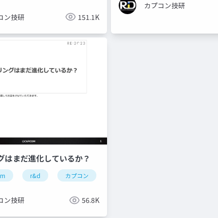
カプコン技研
コン技研
151.1K
グはまだ進化しているか？
om
re engine
r&d
re:2023
カプコン
capcom open conference professional
カプコン技研
re engine
コン技研
56.8K