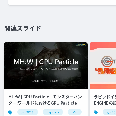
関連スライド
ラピッドイ
MH:W | GPU Particle - モンスターハン
ENGINEの
ター:ワールドにおけるGPU Particleの
実装
gcc20
gcc2018
capcom
r&d
カプコン