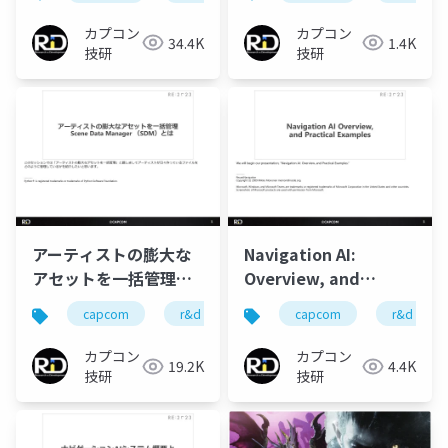
Scene Data Manager
(SDM)
カプコン
カプコン
34.4K
1.4K
技研
技研
アーティストの膨大な
Navigation AI:
アセットを一括管理
Overview, and
Scene Data
Practical Examples
capcom
r&d
カプコン
capcom
カプコン技研
r&d
Manager(SDM)とは
カプコン
カプコン
19.2K
4.4K
技研
技研