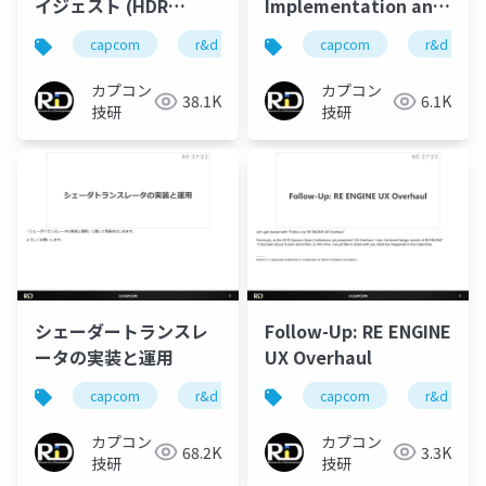
イジェスト (HDR
Implementation and
Grading,Shell
Use
capcom
r&d
カプコン
capcom
カプコン技研
r&d
Fur,Signed Distance
Field)
カプコン
カプコン
38.1K
6.1K
技研
技研
シェーダートランスレ
Follow-Up: RE ENGINE
ータの実装と運用
UX Overhaul
capcom
r&d
カプコン
capcom
カプコン技研
r&d
カプコン
カプコン
68.2K
3.3K
技研
技研