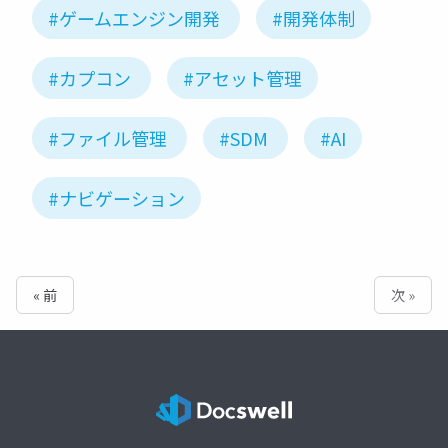
#ゲームエンジン開発
#開発体制
#カプコン
#アセット管理
#ファイル管理
#SDM
#AI
#ナビゲーション
« 前
次 »