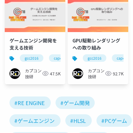
ゲームエンジン開発を
GPU駆動レンダリング
支える技術
への取り組み
gcc2016
capcom
re engine
gcc2016
r&d
capcom
カプコン
カプコン
47.5K
92.7K
技研
技研
#RE ENGINE
#ゲーム開発
#ゲームエンジン
#HLSL
#PCゲーム