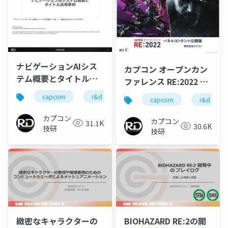
ナビゲーションAIシス
カプコン オープンカン
テム概要とタイトル活
ファレンス RE:2022 パ
用事例
ネルコンテンツ
capcom
r&d
カプコン
カプコン技研
capcom
r&d
カプコン
カプコン
31.1K
30.6K
技研
技研
緻密なキャラクターの
BIOHAZARD RE:2の開