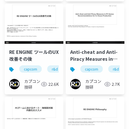
RE ENGINE ツールのUX
Anti-cheat and Anti-
改善その後
Piracy Measures in
PC Games
capcom
r&d
カプコン
capcom
カプコン技研
r&d
Recommendations
for In-House
カプコン
カプコン
22.6K
2.7K
Production
技研
技研