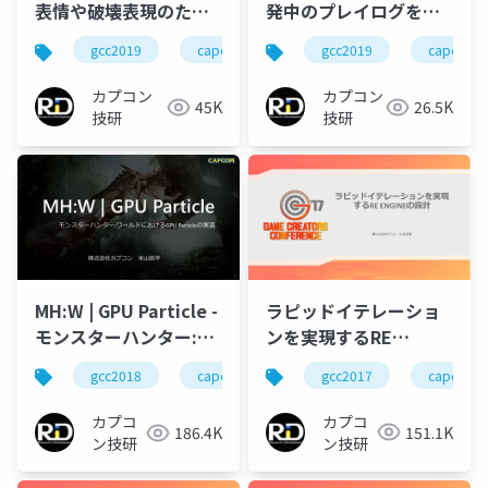
表情や破壊表現のため
発中のプレイログを収
のコンピュートシェー
集した成果と過程
gcc2019
capcom
re engine
gcc2019
r&d
capcom
ダによるメッシュアニ
メーション
カプコン
カプコン
45K
26.5K
技研
技研
ラピッドイテレーショ
MH:W | GPU Particle -
ンを実現するRE
モンスターハンター:ワ
ENGINEの設計
ールドにおけるGPU
gcc2017
capcom
gcc2018
capcom
r&d
カプコン
Particleの実装
カプコ
カプコ
151.1K
186.4K
ン技研
ン技研