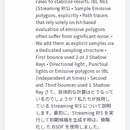
cases to stabilize results. IBL NEE
(Streaming RIS) • Sample Emissive
polygons, explicitly • Path tracers
that rely solely on hit-based
evaluation of emissive polygons
often suffer from significant noise. •
We add them as explicit samples via
a dedicated sampling structure •
First bounce used 2 or 3 Shadow
Rays • Directional light , Punctual
lights or Emissive polygons or IBL
(independent at times) • Second
and Third bounces used 1 Shadow
Ray さて、具体的な計算はどうなって
いるのでしょうか？私たちが採用し
ている Streaming RIS について説明
します。最初に，Streaming RIS を実
行して初期候補を生成す時は，簡略
化し た BSDF を使用しました。