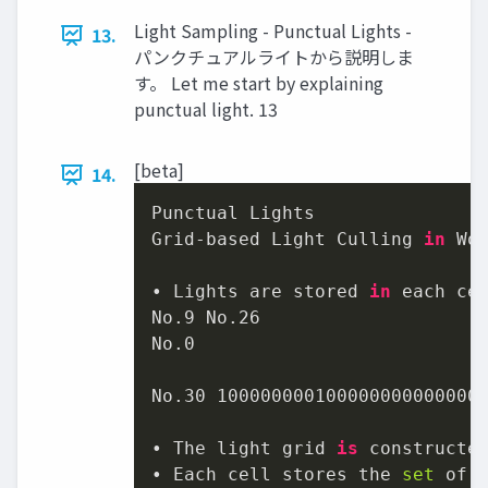
Light Sampling - Punctual Lights -
13.
パンクチュアルライトから説明しま
す。 Let me start by explaining
punctual light. 13
[beta]
14.
Punctual Lights

Grid-based Light Culling 
in
 Wor
• Lights are stored 
in
 each ce
No
.9
 No
.26
No
.0
No
.30
100000000100000000000000
• The light grid 
is
 constructe
• Each cell stores the 
set
 of l