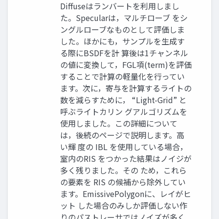
Diffuseはランバートを利用しまし
た。Specularは，マルチローブ をシ
ングルローブなものとして評価しま
した。ほかにも，サンプルを生成す
る際にBSDFを計 算後は1チャンネル
の値に変換して，FGL項(term)を評価
することで計算の軽量化を行ってい
ます。次に，寄与を計算するライトの
数を減らすために， “Light-Grid” と
呼ぶライトカリン グアルゴリズムを
使用しました。この詳細について
は，後続のページで説明します。高
い輝 度の IBL を使用している場合，
室内のRIS をつかった結果はノイジが
多く残りました。その ため，これら
の要素を RIS の候補から除外してい
ます。EmissivePolygonに、レイがヒ
ット した場合のみしか評価しない作
りのパストレーサではノイズが多く