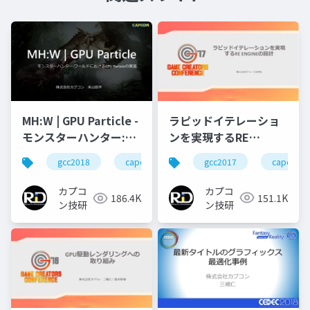
ラピッドイテレーショ
MH:W | GPU Particle -
ンを実現するRE
モンスターハンター:ワ
ENGINEの設計
ールドにおけるGPU
gcc2017
capcom
gcc2018
capcom
r&d
カプコン
Particleの実装
カプコ
カプコ
151.1K
186.4K
ン技研
ン技研