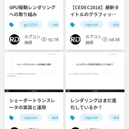
GPU駆動レンダリング
【CEDEC2018】最新タ
への取り組み
イトルのグラフィック
ス最適化事例
gcc2016
capcom
re engine
capcom
r&d
r&d
カプコン
カプコン
92.7K
68.5K
技研
技研
シェーダートランスレ
レンダリングはまだ進
ータの実装と運用
化しているか？
capcom
r&d
カプコン
capcom
カプコン技研
r&d