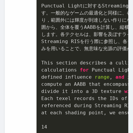
Punctual Lightに対するStream
す。一般的なゲームの最適化と同様に、各
り，範囲外には輝度が到達しない作りになってい
囲から、全体を覆うAABBを計算し、縦横奥行方
します。各テクセルは、影響を及ぼすライト
Streaming RISを行う際に参照し
みを用いることで、無意味な光源の評価が
This section describes a cullin
calculations 
for
 Punctual Ligh
defined influence 
range
, 
and
 i
compute an AABB that encompass
divide it into a 3D texture 
wi
Each texel records the IDs of 
referenced during Streaming RIS
at each shading point, we ensu
14