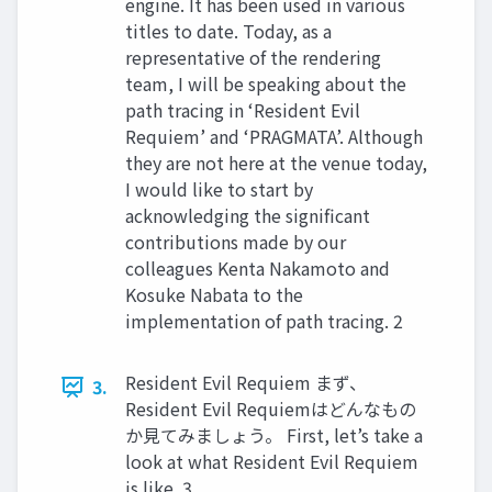
engine. It has been used in various
titles to date. Today, as a
representative of the rendering
team, I will be speaking about the
path tracing in ‘Resident Evil
Requiem’ and ‘PRAGMATA’. Although
they are not here at the venue today,
I would like to start by
acknowledging the significant
contributions made by our
colleagues Kenta Nakamoto and
Kosuke Nabata to the
implementation of path tracing. 2
Resident Evil Requiem まず、
3.
Resident Evil Requiemはどんなもの
か見てみましょう。 First, let’s take a
look at what Resident Evil Requiem
is like. 3