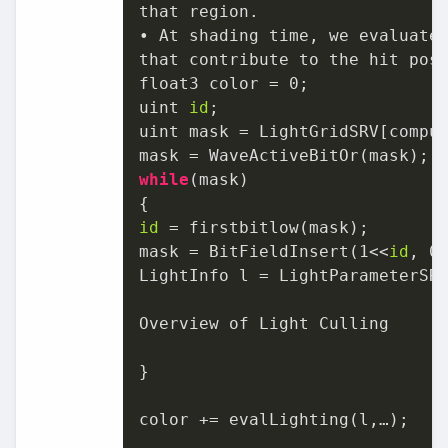
that region.

• At shading time, we evaluate 
that contribute to the hit posi
float3 color = 
0
;

uint 
id
;

uint mask = LightGridSRV[comput
while
(mask)

id
 = firstbitlow(mask);

mask = BitFieldInsert(
1
<<
id
, 
0
,
LightInfo l = LightParameterSR
Overview of Light Culling

}

color += evalLighting(l,…);
