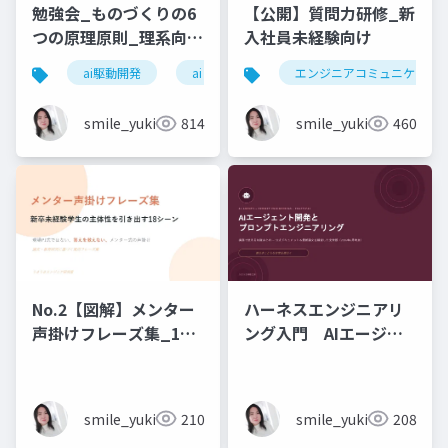
勉強会_ものづくりの6
【公開】質問力研修_新
つの原理原則_理系向け
入社員未経験向け
6時間_2026_05_24_
ai駆動開発
ai
エンジニアコミュニケーシ
石黒友季子
smile_yukiko_it
814
smile_yukiko_it
460
No.2【図解】メンター
ハーネスエンジニアリ
声掛けフレーズ集_18
ング入門 AIエージェ
シーン
ント開発×プロンプト_
実務編
smile_yukiko_it
210
smile_yukiko_it
208