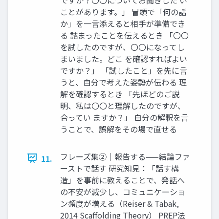
ことがあります。」 冒頭で「何の話
か」を一言添えると相手が準備でき
る 詰まったことを伝えるとき 「〇〇
を試したのですが、〇〇になってし
まいました。どこ を確認すればよい
ですか？」 「試したこと」を先に言
うと、自分で考えた姿勢が伝わる 理
解を確認するとき 「先ほどのご説
明、私は〇〇と理解したのですが、
合ってい ますか？」 自分の解釈を言
うことで、誤解をその場で直せる
フレーズ集②｜報告する——結論ファ
11.
ーストで話す 研究知見：「話す構
造」を事前に教えることで、発話へ
の不安が減少し、コミュニケーショ
ン頻度が増える（Reiser & Tabak,
2014 Scaffolding Theory） PREP法