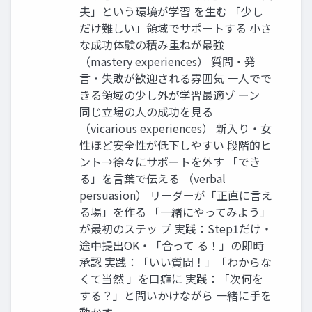
夫」という環境が学習 を生む 「少し
だけ難しい」領域でサポートする 小さ
な成功体験の積み重ねが最強
（mastery experiences） 質問・発
言・失敗が歓迎される雰囲気 一人でで
きる領域の少し外が学習最適ゾ ーン
同じ立場の人の成功を見る
（vicarious experiences） 新入り・女
性ほど安全性が低下しやすい 段階的ヒ
ント→徐々にサポートを外す 「でき
る」を言葉で伝える （verbal
persuasion） リーダーが「正直に言え
る場」を作る 「一緒にやってみよう」
が最初のステッ プ 実践：Step1だけ・
途中提出OK・「合って る！」の即時
承認 実践：「いい質問！」「わからな
くて当然 」を口癖に 実践：「次何を
する？」と問いかけながら 一緒に手を
動かす