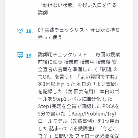
「動けない状態」を疑い入口を作る
講師
07 実践チェックリスト 今日から持ち
18.
帰って使う
講師用チェックリスト——毎回の授業
19.
前後に使う 授業前 授業中 授業後 安
全宣言の言葉を準備した（「間違 え
てOK」を言う） 「よい質問ですね」
を3回以上言った 本日の「よい質問」
を記録した（次 回共有用） 本日のゴ
ールをStep1レベルに細分化 した
Step1完走を全員で確認した PDCAを
5分で書いた（ Keep/Problem/Try）
ロールモデル（先輩事例）を1つ用意
した 詰まっている受講生に「今どこ
で？ 」と聞いた フォローが必要な受