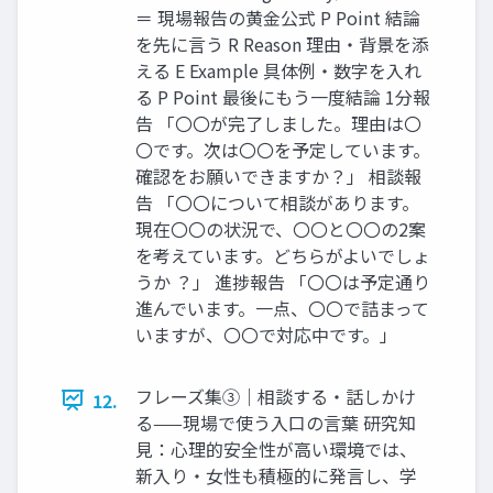
＝ 現場報告の黄金公式 P Point 結論
を先に言う R Reason 理由・背景を添
える E Example 具体例・数字を入れ
る P Point 最後にもう一度結論 1分報
告 「〇〇が完了しました。理由は〇
〇です。次は〇〇を予定しています。
確認をお願いできますか？」 相談報
告 「〇〇について相談があります。
現在〇〇の状況で、〇〇と〇〇の2案
を考えています。どちらがよいでしょ
うか ？」 進捗報告 「〇〇は予定通り
進んでいます。一点、〇〇で詰まって
いますが、〇〇で対応中です。」
フレーズ集③｜相談する・話しかけ
12.
る——現場で使う入口の言葉 研究知
見：心理的安全性が高い環境では、
新入り・女性も積極的に発言し、学