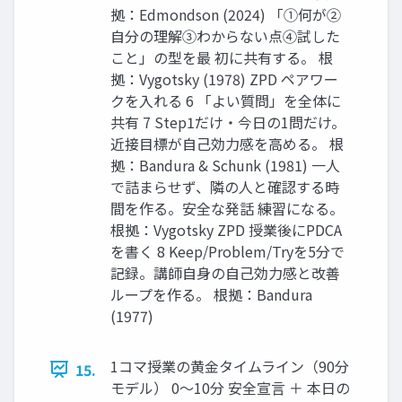
拠：Edmondson (2024) 「①何が②
自分の理解③わからない点④試した
こと」の型を最 初に共有する。 根
拠：Vygotsky (1978) ZPD ペアワー
クを入れる 6 「よい質問」を全体に
共有 7 Step1だけ・今日の1問だけ。
近接目標が自己効力感を高める。 根
拠：Bandura & Schunk (1981) 一人
で詰まらせず、隣の人と確認する時
間を作る。安全な発話 練習になる。
根拠：Vygotsky ZPD 授業後にPDCA
を書く 8 Keep/Problem/Tryを5分で
記録。講師自身の自己効力感と改善
ループを作る。 根拠：Bandura
(1977)
1コマ授業の黄金タイムライン（90分
15.
モデル） 0〜10分 安全宣言 ＋ 本日の