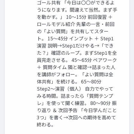
ゴール共有 「今日は〇〇ができるよ
うになります。間違えて当然。まず手
を動かす。」 10〜15分 前回復習 ＋
ロールモデル紹介 先輩の一言・前回
の「よい質問」を共有してスター
ト。 15〜45分 インプット ＋ Step1
演習 説明→Step1だけやる→「でき
た？」確認のループ。まずStep1を全
員完走させる。 45〜65分 ペアワーク
＋ 質問タイム 隣と確認→詰まった人
を講師がフォロー。「よい質問は全
体共有」を続ける。 65〜80分
Step2〜演習（個人） 自力でやって
みる時間。詰まったら「質問テンプ
レ」を使って聞く練習。 80〜90分 振
り返り ＆ 次回予告 「今日学んだこと
3つ」を書く→次回への期待を高めて
終わる。