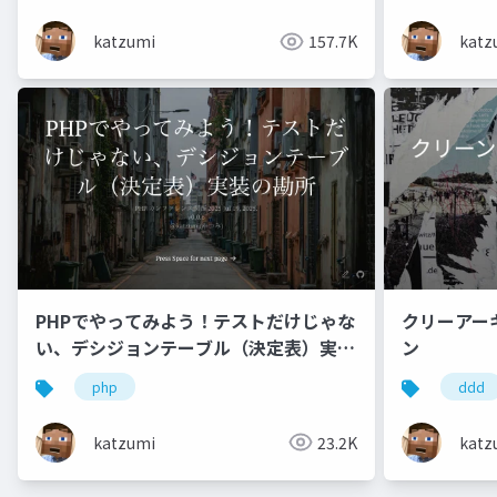
katz
katzumi
157.7K
クリーアー
PHPでやってみよう！テストだけじゃな
ン
い、デシジョンテーブル（決定表）実装
の勘所
ddd
php
katz
katzumi
23.2K