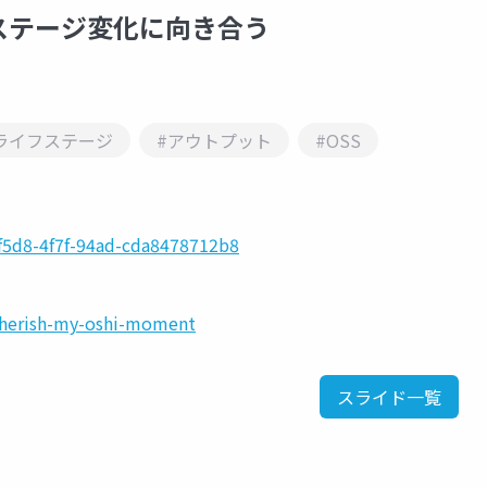
テージ変化に向き合う
ライフステージ
#アウトプット
#OSS
-f5d8-4f7f-94ad-cda8478712b8
cherish-my-oshi-moment
スライド一覧