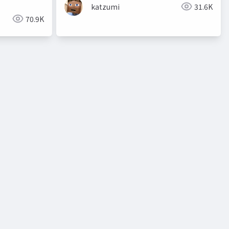
katzumi
31.6K
70.9K