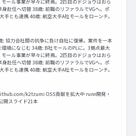
歳: モール事業が早々に終焉。2匹目のドジョウはおら
身赴任へ切替 38歳: 前職のリファラルでVGへ。ポ
手とも連携 40歳: 航空大手A社モールをローンチ。
 32歳: 協力会社間の抗争に負け自社に復帰。案件を一本
境になじむ 34歳: B社モールのPLに。3拠点最大
歳: モール事業が早々に終焉。2匹目のドジョウはおら
身赴任へ切替 38歳: 前職のリファラルでVGへ。ポ
手とも連携 40歳: 航空大手A社モールをローンチ。
b github.com/k2tzumi OSS貢献を拡大中 runn開発・
数 公開スライド21本