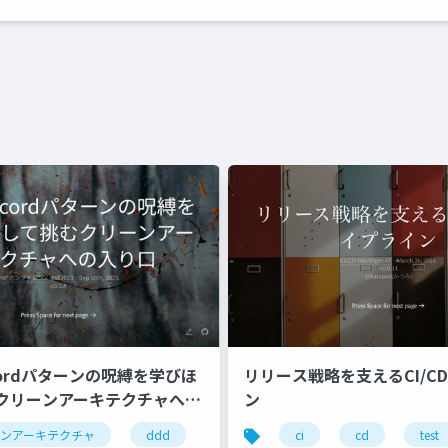
Recordパターンの呪縛を学びほ
リリース戦略を支えるCI/C
クリーンアーキテクチャへの
ン
ーンアーキテクチャ
ddd
ci
cd
test