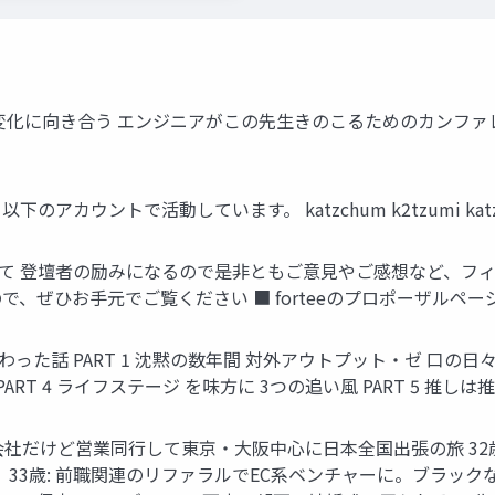
合う エンジニアがこの先生きのこるためのカンファレンス.2026 June
 以下のアカウントで活動しています。 katzchum k2tzumi kat
ついて 登壇者の励みになるので是非ともご意見やご感想など、フ
ひお手元でご覧ください ■ forteeのプロポーザルページ ■ 
た話 PART 1 沈黙の数年間 対外アウトプット・ゼ 口の日々 P
ART 4 ライフステージ を味方に 3つの追い風 PART 5 推し
1歳: 協力会社だけど営業同行して東京・大阪中心に日本全国出張の旅
33歳: 前職関連のリファラルでEC系ベンチャーに。ブラックな環