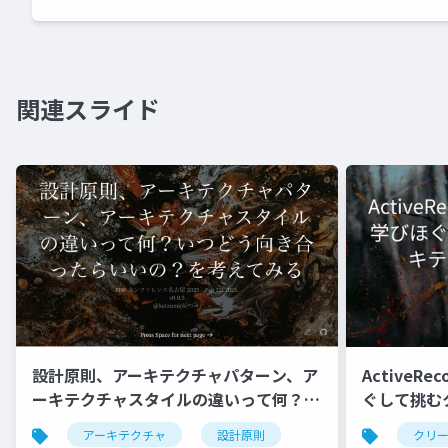
関連スライド
Active
設計原則、アーキテクチャパターン、ア
ぐして挑む
ーキテクチャスタイルの違いって何？い
入り口
つどう向き合ったらいいの？を考えてみ
クリ
アーキテクチャ
設計原則
る