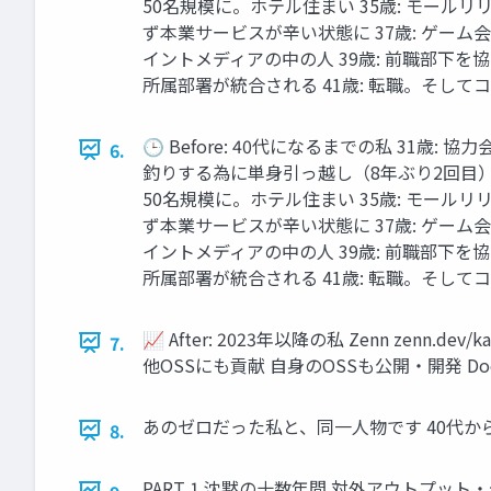
50名規模に。ホテル住まい 35歳: モール
ず本業サービスが辛い状態に 37歳: ゲーム
イントメディアの中の人 39歳: 前職部下
所属部署が統合される 41歳: 転職。そして
🕒 Before: 40代になるまでの私 3
6.
釣りする為に単身引っ越し（8年ぶり2回目） 
50名規模に。ホテル住まい 35歳: モール
ず本業サービスが辛い状態に 37歳: ゲーム
イントメディアの中の人 39歳: 前職部下
所属部署が統合される 41歳: 転職。そし
📈 After: 2023年以降の私 Zenn zenn.de
7.
他OSSにも貢献 自身のOSSも公開・開発 Docsw
あのゼロだった私と、同一人物です 40代か
8.
PART 1 沈黙の十数年間 対外アウトプット