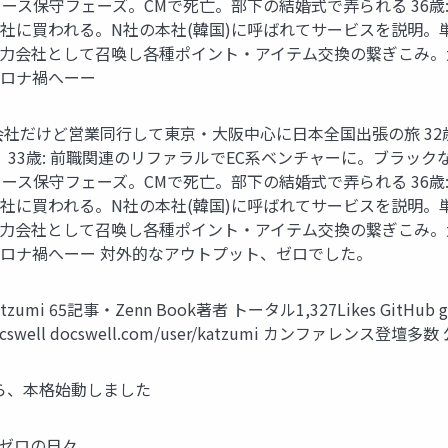
リリース保守フェーズ。CMで死亡。部下の結婚式で弄られる 36
会社に買われる。N社の本社(韓国)に呼ばれてサービスを説明。単
を協力会社として召喚し各種ポイント・アイテム交換の繋ぎこみ。大
コロナ禍へーー
1歳: 協力会社だけど営業同行して東京・大阪中心に日本全国出張の旅
33歳: 前職関連のリファラルでEC系ベンチャーに。ブラックな環
リリース保守フェーズ。CMで死亡。部下の結婚式で弄られる 36
会社に買われる。N社の本社(韓国)に呼ばれてサービスを説明。単
を協力会社として召喚し各種ポイント・アイテム交換の繋ぎこみ。大
てコロナ禍へーー 対外的なアウトプット、ゼロでした。
v/katzumi 65記事・Zenn Book著者 トータル1,327Likes GitHu
ell docswell.com/user/katzumi カンファレンス登壇多
ら、本格始動しました
・ゼロの日々