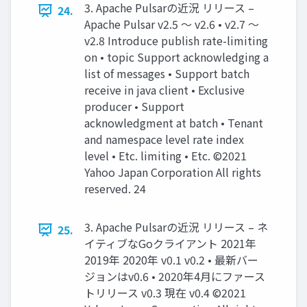
3. Apache Pulsarの近況 リリース –
24.
Apache Pulsar v2.5 〜 v2.6 • v2.7 〜
v2.8 Introduce publish rate-limiting
on • topic Support acknowledging a
list of messages • Support batch
receive in java client • Exclusive
producer • Support
acknowledgment at batch • Tenant
and namespace level rate index
level • Etc. limiting • Etc. ©2021
Yahoo Japan Corporation All rights
reserved. 24
3. Apache Pulsarの近況 リリース – ネ
25.
イティブなGoクライアント 2021年
2019年 2020年 v0.1 v0.2 • 最新バー
ジョンはv0.6 • 2020年4⽉にファース
トリリース v0.3 現在 v0.4 ©2021