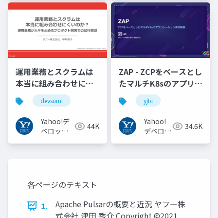
トワーク
トワーク
運用業務とスクラムは
ZAP - ZCPをベースとし
本当に組み合わせにく
たマルチK8sのアプリケ
いのか︖運用業務が大
ーション実行基盤
devsumi
yjtc
半を占めるプロダクト
#YJTC / YJTC21 B-3
開発での試行錯誤
Yahoo!デ
Yahoo!
44K
34.6K
ベロッパ
デベロッ
ーネット
パーネッ
ワーク
トワーク
各ページのテキスト
Apache Pulsarの概要と近況 ヤフー株
1.
式会社 津⽥ 秀介 Copyright ©2021