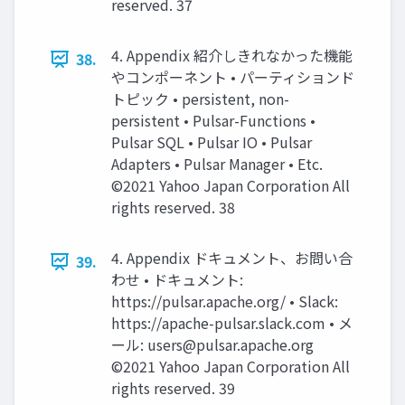
reserved. 37
4. Appendix 紹介しきれなかった機能
38.
やコンポーネント • パーティションド
トピック • persistent, non-
persistent • Pulsar-Functions •
Pulsar SQL • Pulsar IO • Pulsar
Adapters • Pulsar Manager • Etc.
©2021 Yahoo Japan Corporation All
rights reserved. 38
4. Appendix ドキュメント、お問い合
39.
わせ • ドキュメント:
https://pulsar.apache.org/ • Slack:
https://apache-pulsar.slack.com • メ
ール:
users@pulsar.apache.org
©2021 Yahoo Japan Corporation All
rights reserved. 39