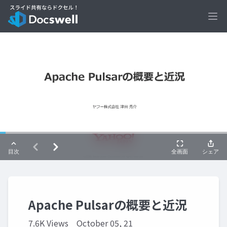
Ope
Apache Pulsarの概要と近況
7.6K Views
October 05, 21