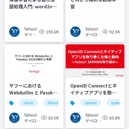
語処理入門: word2vec
習
からBERT, GPT-3まで
Yahoo!
Yahoo!
195.6K
92.5K
デベロ
デベロッ
ッパー
パーネッ
ネット
トワーク
ワーク
ヤフーにおける
OpenID Connectとネ
WebAuthn と Passkey
イティブアプリを取り
の UX の紹介と考察
巻く仕様と動向 Yahoo!
idcon
fidcon
openid
openid_to
#idcon #fidcon
JAPANの取り組み
#openid
Yahoo!
Yahoo!
83.5K
65.8K
#openid_tokyo
デベロッ
デベロッ
パーネッ
パーネッ