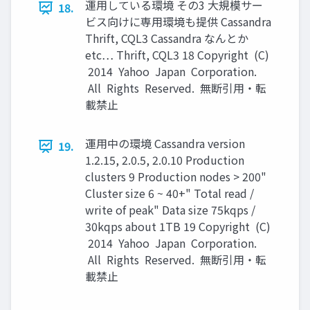
運用している環境 その3 大規模サー
18.
ビス向けに専用環境も提供 Cassandra
Thrift, CQL3 Cassandra なんとか
etc… Thrift, CQL3 18 Copyright (C)
2014 Yahoo Japan Corporation.
All Rights Reserved. 無断引用・転
載禁止
運用中の環境 Cassandra version
19.
1.2.15, 2.0.5, 2.0.10 Production
clusters 9 Production nodes > 200"
Cluster size 6 ~ 40+" Total read /
write of peak" Data size 75kqps /
30kqps about 1TB 19 Copyright (C)
2014 Yahoo Japan Corporation.
All Rights Reserved. 無断引用・転
載禁止