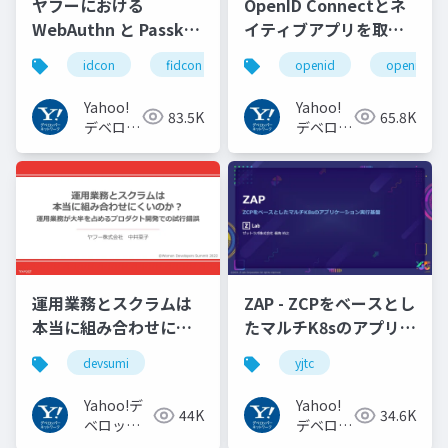
ヤフーにおける
OpenID Connectとネ
WebAuthn と Passkey
イティブアプリを取り
の UX の紹介と考察
巻く仕様と動向 Yahoo!
idcon
fidcon
openid
openid_to
#idcon #fidcon
JAPANの取り組み
#openid
Yahoo!
Yahoo!
83.5K
65.8K
#openid_tokyo
デベロッ
デベロッ
パーネッ
パーネッ
トワーク
トワーク
運用業務とスクラムは
ZAP - ZCPをベースとし
本当に組み合わせにく
たマルチK8sのアプリケ
いのか︖運用業務が大
ーション実行基盤
devsumi
yjtc
半を占めるプロダクト
#YJTC / YJTC21 B-3
開発での試行錯誤
Yahoo!デ
Yahoo!
44K
34.6K
ベロッパ
デベロッ
ーネット
パーネッ