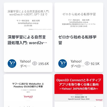
深層学習による自然言
ゼロから始める転移学
語処理入門: word2vec
習
からBERT, GPT-3まで
Yahoo!
Yahoo!
195.6K
92.5K
デベロ
デベロッ
ッパー
パーネッ
ネット
トワーク
ワーク