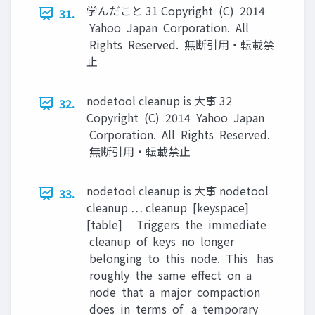
学んだこと 31 Copyright (C) 2014
31.
Yahoo Japan Corporation. All
Rights Reserved. 無断引用・転載禁
止
nodetool cleanup is 大事 32
32.
Copyright (C) 2014 Yahoo Japan
Corporation. All Rights Reserved.
無断引用・転載禁止
nodetool cleanup is 大事 nodetool
33.
cleanup … cleanup [keyspace]
[table] Triggers the immediate
cleanup of keys no longer
belonging to this node. This has
roughly the same eﬀect on a
node that a major compaction
does in terms of a temporary