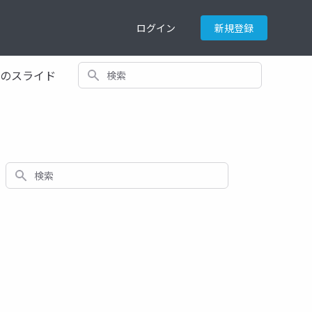
ログイン
新規登録
検索
てのスライド
検索