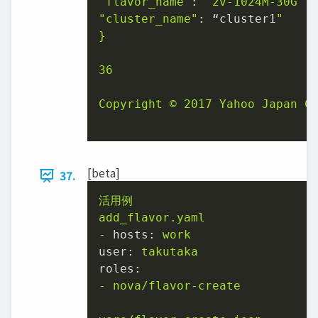
"flavor_name"
: 
"2v-1024M-30G"
"cluster_name"
: “cluster1
"

}

36

Copyright © 2017 Yahoo Japan Co
[beta]
37.
活用例
add_flavor.yaml
-
hosts:
work
user:
takutaka
roles:
-
nova/flavor-create