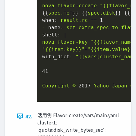
nova
flavor-create
"
{{flavor_n
{{
spec.mem
}} {{
spec.disk
}} {{
s
when:
result.rc
==
1
-
name:
set
extra_spec
to
flav
shell:
|
nova
flavor-key
"
{{flavor_name
"
{{item.key}}
"
="{{item.value}}
with_dict:
"
{{vars[cluster_nam
41
Copyright
©
2017 
Yahoo
Japan
C
活用例 Flavor-create/vars/main.yaml
42.
cluster1:
'quota:disk_write_bytes_sec':