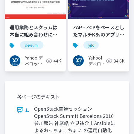
運用業務とスクラムは
ZAP - ZCPをベースとし
本当に組み合わせにく
たマルチK8sのアプリケ
いのか︖運用業務が大
ーション実行基盤
devsumi
yjtc
半を占めるプロダクト
#YJTC / YJTC21 B-3
開発での試行錯誤
Yahoo!デ
Yahoo!
44K
34.6K
ベロッパ
デベロッ
ーネット
パーネッ
ワーク
トワーク
各ページのテキスト
OpenStack関連セッション
1.
OpenStack Summit Barcelona 2016
参加報告 神尾皓 立見祐介 1 Ansibleに
よるおっちょこちょい の運用自動化