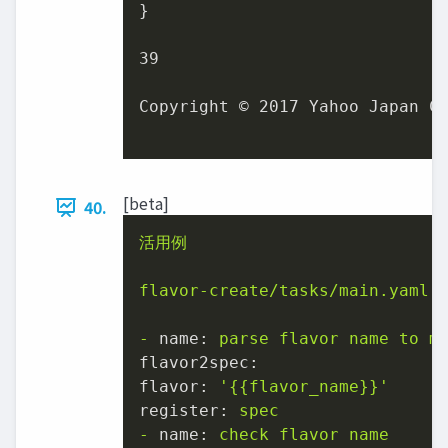
}

39

Copyright © 2017 Yahoo Japan Co
[beta]
40.
活用例
flavor-create/tasks/main.yaml
-
name:
parse
flavor
name
to
m
flavor2spec:
flavor:
'
{{flavor_name}}
'
register:
spec
-
name:
check
flavor
name