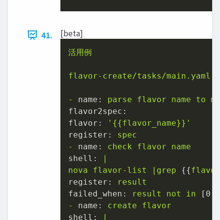
[beta]
41.
活用例
flavor-create/tasks/main.yaml
-
name:
parse
flavor
name
to
m
flavor2spec:
flavor:
'
{{flavor_name}}
'
register:
spec
-
name:
check
flavor
name
shell:
|
nova
flavor-list
|grep
 {{
flavo
register:
result
failed_when:
result
not
in
 [
0
,
-
name:
create
flavor
shell:
|