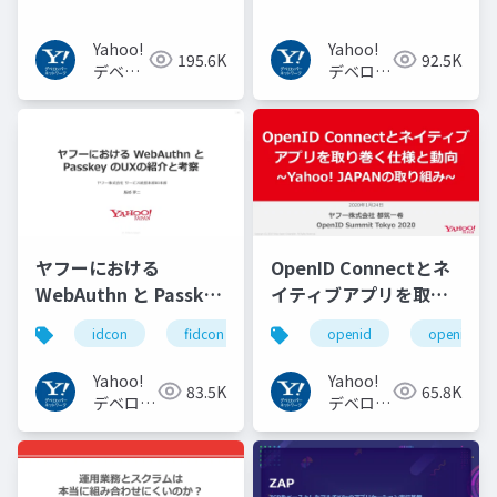
Yahoo!
Yahoo!
195.6K
92.5K
デベロ
デベロッ
ッパー
パーネッ
ネット
トワーク
ワーク
ヤフーにおける
OpenID Connectとネ
WebAuthn と Passkey
イティブアプリを取り
の UX の紹介と考察
巻く仕様と動向 Yahoo!
idcon
fidcon
openid
openid_to
#idcon #fidcon
JAPANの取り組み
#openid
Yahoo!
Yahoo!
83.5K
65.8K
#openid_tokyo
デベロッ
デベロッ
パーネッ
パーネッ
トワーク
トワーク