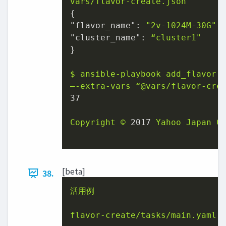
vars/flavor-create.json
"flavor_name":
"2v-1024M-30G"
"cluster_name":
“cluster1"
}

$
ansible-playbook
add_flavor.
–-extra-vars
“@vars/flavor-cre
37
Copyright
©
2017 
Yahoo
Japan
C
[beta]
38.
活用例
flavor-create/tasks/main.yaml