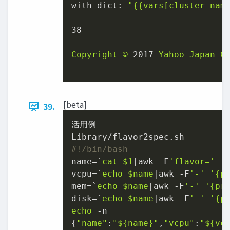
with_dict:
"
{{vars[cluster_nam
38
Copyright
©
2017 
Yahoo
Japan
C
[beta]
39.
活用例

#!/bin/bash
name=`
cat
$1
|awk -F
'flavor='
'
vcpu=`
echo
$name
|awk -F
'-'
'{p
mem=`
echo
$name
|awk -F
'-'
'{pr
disk=`
echo
$name
|awk -F
'-'
'{p
echo
 -n

{
"name"
:
"
${name}
"
,
"vcpu"
:
"
${vc