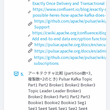
Exactly Once Delivery and Transactional M
https://www.confluent.io/blog/exactly-on
possible-heres-how-apache-kafka-does-it
https://github.com/apache/pulsar/wiki/PI
Support
https://cwiki.apache.org/confluence/displ
Add end-to-end data encryption functional
https://pulsar.apache.org/docs/en/securi
https://pulsar.apache.org/docs/en/admini
https://github.com/apache/pulsar/wiki/PI
subscriptions
アーキテクチャ⽐較 (partition数=3,
5.
複製数=2のとき) Pulsar Kafka Topic
Part1 Part2 Broker1 Broker2 Broker3
Topic Leader Leader Broker1
Broker2 Broker3 Part1 Part2 Part3
Bookie1 Bookie2 Bookie3 Seg1
Seg3 Seg4 Seg6 Seg1 Seg2 Seg4