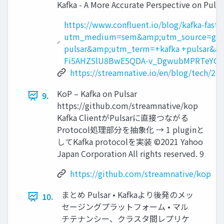
Kafka - A More Accurate Perspective on Pu
https://www.confluent.io/blog/kafka-fast
utm_medium=sem&amp;utm_source=google
pulsar&amp;utm_term=+kafka +pulsar&a
Fi5AHZ5lU8BwE5QDA-v_DgwubMPRTeYG
https://streamnative.io/en/blog/tech/2
KoP – Kafka on Pulsar
9.
https://github.com/streamnative/kop
Kafka ClientがPulsarに直接つながる
Protocol処理部分を抽象化 → 1 pluginと
してKafka protocolを実装 ©2021 Yahoo
Japan Corporation All rights reserved. 9
https://github.com/streamnative/kop
まとめ Pulsar • Kafkaより後発のメッ
10.
セージングプラットフォーム • マル
チテナンシー、クラスタ間レプリケ