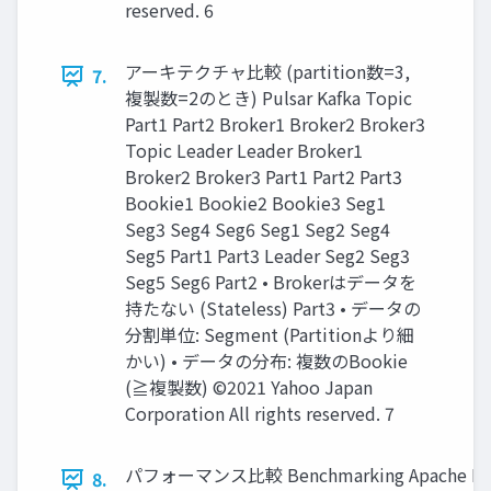
reserved. 6
アーキテクチャ⽐較 (partition数=3,
7.
複製数=2のとき) Pulsar Kafka Topic
Part1 Part2 Broker1 Broker2 Broker3
Topic Leader Leader Broker1
Broker2 Broker3 Part1 Part2 Part3
Bookie1 Bookie2 Bookie3 Seg1
Seg3 Seg4 Seg6 Seg1 Seg2 Seg4
Seg5 Part1 Part3 Leader Seg2 Seg3
Seg5 Seg6 Part2 • Brokerはデータを
持たない (Stateless) Part3 • データの
分割単位: Segment (Partitionより細
かい) • データの分布: 複数のBookie
(≧複製数) ©2021 Yahoo Japan
Corporation All rights reserved. 7
パフォーマンス⽐較 Benchmarking Apache Kafka, A
8.