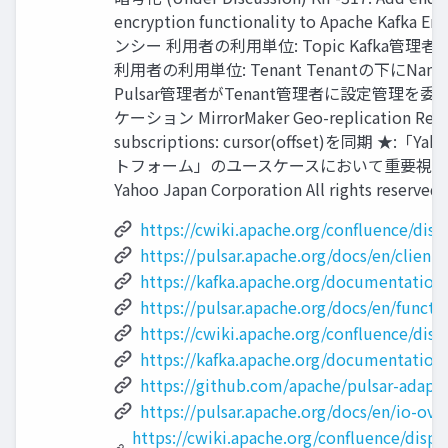
encryption functionality to Apache Kafk
ンシー 利⽤者の利⽤単位: Topic Kafka管
利⽤者の利⽤単位: Tenant Tenantの下にName
Pulsar管理者がTenant管理者に設定管理を
ケーション MirrorMaker Geo-replication Repl
subscriptions: cursor(offset)を同期 ★:「
トフォーム」のユースケースにおいて重要視して
Yahoo Japan Corporation All rights reserved.
https://cwiki.apache.org/confluence/disp
https://pulsar.apache.org/docs/en/client-l
https://kafka.apache.org/documentation
https://pulsar.apache.org/docs/en/functi
https://cwiki.apache.org/confluence/dis
https://kafka.apache.org/documentation
https://github.com/apache/pulsar-adapt
https://pulsar.apache.org/docs/en/io-ove
https://cwiki.apache.org/confluence/displ