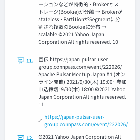
ーションなどが特徴的 • Brokerとス
トレージ(Bookie)が分離 → Brokerが
stateless • PartitionがSegmentに分
割され複数のBookieに分布 →
scalable ©2021 Yahoo Japan
Corporation All rights reserved. 10
宣伝 https://japan-pulsar-user-
11.
group.connpass.com/event/222026/
Apache Pulsar Meetup Japan #4 (オン
ライン開催) 2021/9/30(⽊) 19:00~ 参加
申込締切: 9/30(⽊) 18:00 ©2021 Yahoo
Japan Corporation All rights reserved.
11
https://japan-pulsar-user-
group.connpass.com/event/222026/
©2021 Yahoo Japan Corporation All
12.