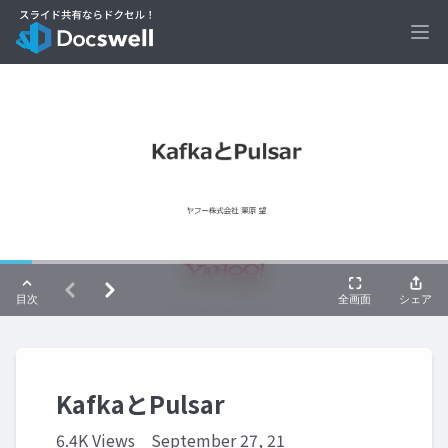
Ope
KafkaとPulsar
6.4K Views
September 27, 21