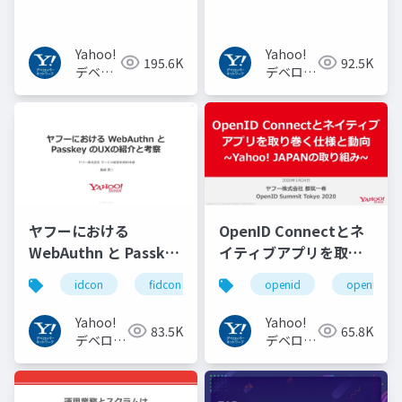
からBERT, GPT-3まで
Yahoo!
Yahoo!
195.6K
92.5K
デベロ
デベロッ
ッパー
パーネッ
ネット
トワーク
ワーク
ヤフーにおける
OpenID Connectとネ
WebAuthn と Passkey
イティブアプリを取り
の UX の紹介と考察
巻く仕様と動向 Yahoo!
idcon
fidcon
openid
openid_to
#idcon #fidcon
JAPANの取り組み
#openid
Yahoo!
Yahoo!
83.5K
65.8K
#openid_tokyo
デベロッ
デベロッ
パーネッ
パーネッ
トワーク
トワーク