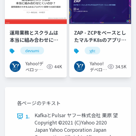
運用業務とスクラムは
ZAP - ZCPをベースとし
本当に組み合わせにく
たマルチK8sのアプリケ
いのか︖運用業務が大
ーション実行基盤
devsumi
yjtc
半を占めるプロダクト
#YJTC / YJTC21 B-3
開発での試行錯誤
Yahoo!デ
Yahoo!
44K
34.5K
ベロッパ
デベロッ
ーネット
パーネッ
ワーク
トワーク
各ページのテキスト
KafkaとPulsar ヤフー株式会社 栗原 望
1.
Copyright ©2021 (C)Yahoo 2020
Japan Yahoo Corporation Japan