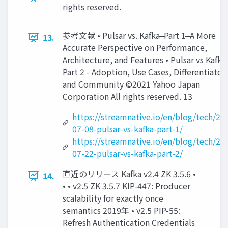
rights reserved.
参考⽂献 • Pulsar vs. Kafka ̶ Part 1 ̶ A More
13.
Accurate Perspective on Performance,
Architecture, and Features • Pulsar vs Kafka 
Part 2 - Adoption, Use Cases, Diﬀerentiators
and Community ©2021 Yahoo Japan
Corporation All rights reserved. 13
https://streamnative.io/en/blog/tech/20
07-08-pulsar-vs-kafka-part-1/
https://streamnative.io/en/blog/tech/20
07-22-pulsar-vs-kafka-part-2/
直近のリリース Kafka v2.4 ZK 3.5.6 •
14.
• • v2.5 ZK 3.5.7 KIP-447: Producer
scalability for exactly once
semantics 2019年 • v2.5 PIP-55:
Refresh Authentication Credentials