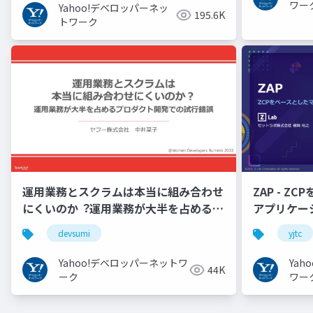
ワー
Yahoo!デベロッパーネッ
195.6K
トワーク
運用業務とスクラムは本当に組み合わせ
ZAP - Z
にくいのか︖運用業務が大半を占めるプ
アプリケーシ
ロダクト開発での試行錯誤
YJTC21 B-3
devsumi
yjtc
Yahoo!デベロッパーネットワ
Ya
44K
ーク
ワー