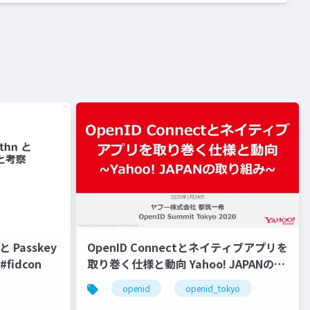
 Passkey
OpenID Connectとネイティブアプリを
fidcon
取り巻く仕様と動向 Yahoo! JAPANの取
り組み #openid #openid_tokyo
openid
openid_tokyo