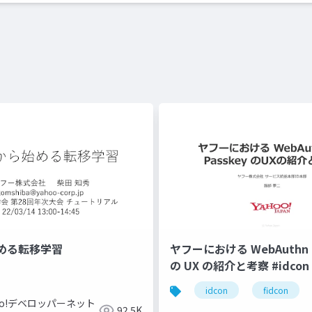
める転移学習
ヤフーにおける WebAuthn と
の UX の紹介と考察 #idcon #
idcon
fidcon
hoo!デベロッパーネット
92.5K