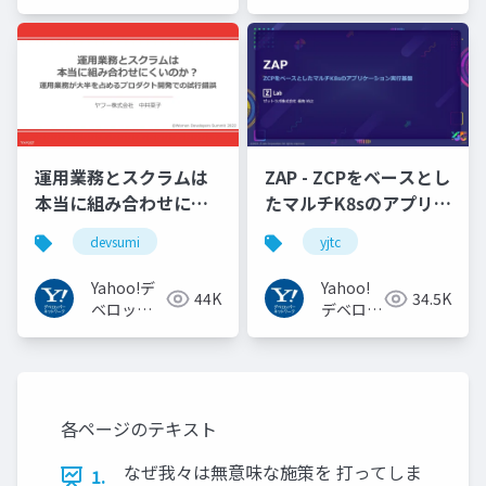
パーネッ
パーネッ
トワーク
トワーク
運用業務とスクラムは
ZAP - ZCPをベースとし
本当に組み合わせにく
たマルチK8sのアプリケ
いのか︖運用業務が大
ーション実行基盤
devsumi
yjtc
半を占めるプロダクト
#YJTC / YJTC21 B-3
開発での試行錯誤
Yahoo!デ
Yahoo!
44K
34.5K
ベロッパ
デベロッ
ーネット
パーネッ
ワーク
トワーク
各ページのテキスト
なぜ我々は無意味な施策を 打ってしま
1.