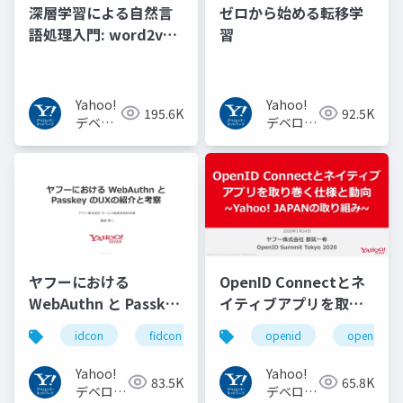
深層学習による自然言
ゼロから始める転移学
語処理入門: word2vec
習
からBERT, GPT-3まで
Yahoo!
Yahoo!
195.6K
92.5K
デベロ
デベロッ
ッパー
パーネッ
ネット
トワーク
ワーク
ヤフーにおける
OpenID Connectとネ
WebAuthn と Passkey
イティブアプリを取り
の UX の紹介と考察
巻く仕様と動向 Yahoo!
idcon
fidcon
openid
openid_to
#idcon #fidcon
JAPANの取り組み
#openid
Yahoo!
Yahoo!
83.5K
65.8K
#openid_tokyo
デベロッ
デベロッ