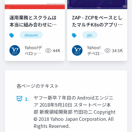
運用業務とスクラムは
ZAP - ZCPをベースとし
本当に組み合わせにく
たマルチK8sのアプリケ
いのか︖運用業務が大
ーション実行基盤
devsumi
yjtc
半を占めるプロダクト
#YJTC / YJTC21 B-3
開発での試行錯誤
Yahoo!デ
Yahoo!
44K
34.5K
ベロッパ
デベロッ
ーネット
パーネッ
ワーク
トワーク
各ページのテキスト
ヤフー新卒７年目の Androidエンジニ
1.
ア 2018年9月10日 スタートページ本
部 新規領域開発部 竹田功二 Copyright
© 2018 Yahoo Japan Corporation. All
Rights Reserved.