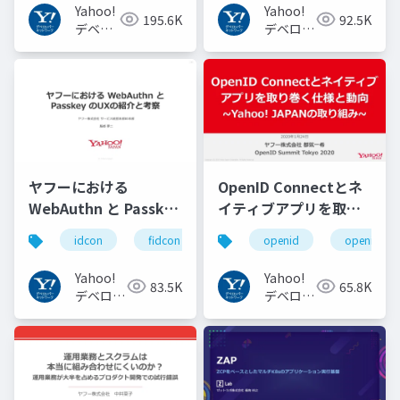
Yahoo!
Yahoo!
195.6K
92.5K
デベロ
デベロッ
ッパー
パーネッ
ネット
トワーク
ワーク
ヤフーにおける
OpenID Connectとネ
WebAuthn と Passkey
イティブアプリを取り
の UX の紹介と考察
巻く仕様と動向 Yahoo!
idcon
fidcon
openid
openid_to
#idcon #fidcon
JAPANの取り組み
#openid
Yahoo!
Yahoo!
83.5K
65.8K
#openid_tokyo
デベロッ
デベロッ
パーネッ
パーネッ
トワーク
トワーク