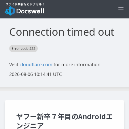
Ope
ヤフー新卒７年目のAndroidエ
ンジニア