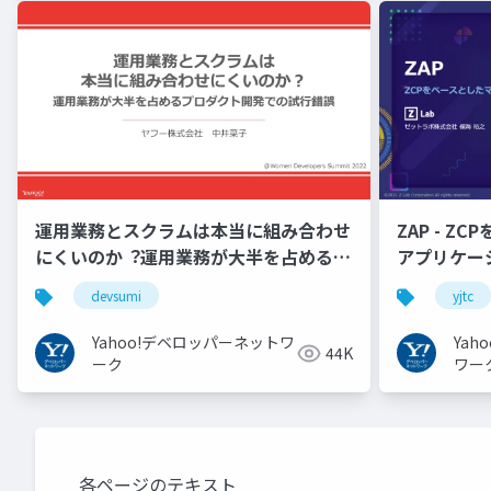
運用業務とスクラムは本当に組み合わせ
ZAP - Z
にくいのか︖運用業務が大半を占めるプ
アプリケーシ
ロダクト開発での試行錯誤
YJTC21 B-3
devsumi
yjtc
Yahoo!デベロッパーネットワ
Ya
44K
ーク
ワー
各ページのテキスト