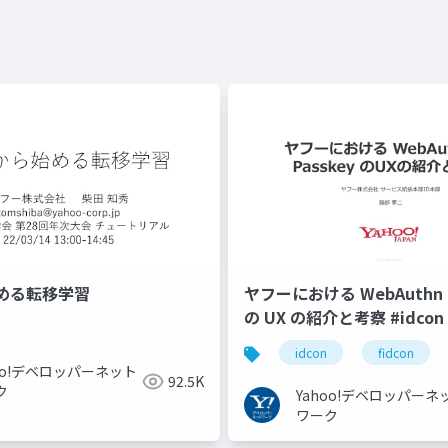
める転移学習
ヤフーにおける WebAuthn と
の UX の紹介と考察 #idcon #
idcon
fidcon
hoo!デベロッパーネット
92.5K
ク
Yahoo!デベロッパーネ
ワーク