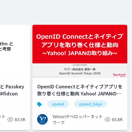
 Passkey
OpenID Connectとネイティブアプリを
fidcon
取り巻く仕様と動向 Yahoo! JAPANの取
り組み #openid #openid_tokyo
openid
openid_tokyo
ット
Yahoo!デベロッパーネット
83.5K
65.8K
ワーク