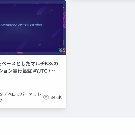
CPをベースとしたマルチK8sの
ョン実行基盤 #YJTC /
hoo!デベロッパーネット
34.6K
ク