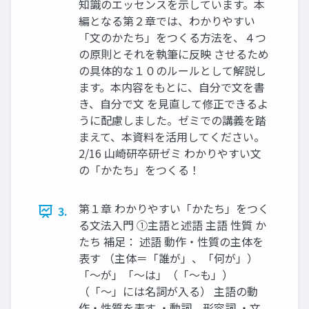
知識のエッセンスを示しています。本
編となる第２章では、わかりやすい
「文のかたち」をつくる方法を、４つ
の原則とそれを執筆に反映 させるため
の具体的な１０のルールとして解説し
ます。本内容をもとに、自分で文を書
き、自分で文 を見直して修正できるよ
うに配慮しました。ゼミでの講義を踏
まえて、本資料を活用してください。
2/16 山崎研卒研ゼミ わかりやすい文
の「かたち」をつくる！
第１章 わかりやすい「かたち」をつく
3.
る文法入門 ①主語と述語 主語 性質 か
たち 補足： 述語 動作・性質の主体を
表す （主体＝「誰が」、「何が」）
「～が」「～は」（「～も」）
（「～」には名詞が入る） 主語の動
作・性質を表す ・動詞、形容詞 ・文