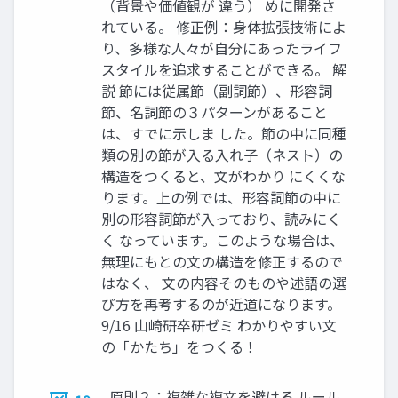
（背景や価値観が 違う） めに開発さ
れている。 修正例：身体拡張技術によ
り、多様な人々が自分にあったライフ
スタイルを追求することができる。 解
説 節には従属節（副詞節）、形容詞
節、名詞節の３パターンがあること
は、すでに示しま した。節の中に同種
類の別の節が入る入れ子（ネスト）の
構造をつくると、文がわかり にくくな
ります。上の例では、形容詞節の中に
別の形容詞節が入っており、読みにく
く なっています。このような場合は、
無理にもとの文の構造を修正するので
はなく、 文の内容そのものや述語の選
び方を再考するのが近道になります。
9/16 山崎研卒研ゼミ わかりやすい文
の「かたち」をつくる！
原則２：複雑な複文を避ける ルール