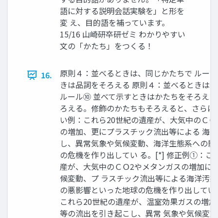
語に対する説明会話実験を」と形を
変 え、目的語を補っています。
15/16 山崎研卒研ゼミ わかりやすい
文の「かたち」をつくる！
原則４：並べるときは、同じかたちで ルール
16.
きは品詞をそろえる 原則４：並べるときは
ルール⑩ 並べて示すときはかたちをそろえる。
ろえる。修飾のかたちもそろえると、さらに
い例：これら20世紀の遺産が、大気中のＣＯ
の増加、更にプラスチック流出等による 海
し、異常気象や気候変動、海洋生態系への影
の危機を作り出してい る。[*] 修正例①：こ
産が、大気中のＣＯ2やメタンガスの増加に
候変動、プ ラスチック流出等による海洋汚
の悪影響といった地球の危機を作り出してい
これら20世紀の遺産が、温室効果ガスの増
等の流出を引き起こし、異常 気象や気候変