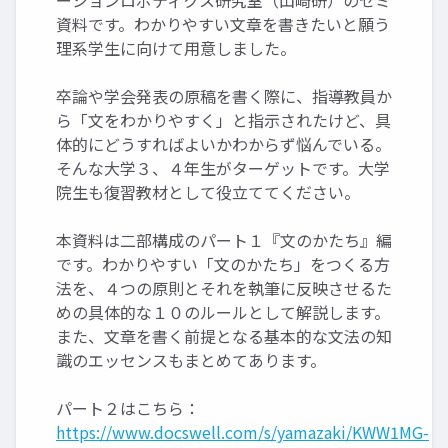
ーションロボティクス研究室（山崎研）のゼミ
資料です。わかりやすい文章を書きたいと願う
理系学生に向けて用意しました。
卒論や学会発表の原稿を書く際に、指導教員か
ら「文をわかりやすく」と指示されたけど、具
体的にどうすればよいかわからず悩んでいる。
そんな大学３、４年生がターゲットです。大学
院生も復習教材として役立ててください。
本資料は二部構成のパート１『文のかたち』編
です。わかりやすい「文のかたち」をつくる方
法を、４つの原則とそれを執筆に反映させるた
めの具体的な１０のルールとして解説します。
また、文章を書く前提となる基本的な文法の知
識のエッセンスもまとめてあります。
パート２はこちら：
https://www.docswell.com/s/yamazaki/KWW1MG-