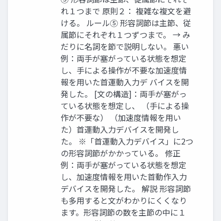
れ１つまで 原則２： 複雑な複文を避
ける。 ルール⑤ 形容詞節は主節、従
属節にそれぞれ１つずつまで。 → み
だりに名詞を節で説明しない。 悪い
例：両手が塞がっている状態を想定
し、手による操作が不要な加速度情
報を用いた首運動入力デ バイスを開
発した。 [文の構造]：両手が塞がっ
ている状態を想定し、 （手による操
作が不要な） （加速度情報を用い
た）首運動入力デバイスを開発し
た。 ※「首運動入力デバイス」に2つ
の形容詞節がかかっている。 修正
例：両手が塞がっている状態を想定
し、加速度情報を用いた首動作入力
デバイスを開発した。 解説 形容詞節
も多用すると文がわかりにくくなり
ます。形容詞節の数を主節の中に１