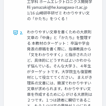
工学科 ホームエレクトロニクス開発学
科
yamazaki@he.kanagawa-it.ac.jp
1/16 山崎研卒研ゼミ わかりやすい文
の「かたち」をつくる！
わかりやすい文章を書くための大原則
2.
文章の『中身』と『かたち』を整理す
る 本教材のターゲット： 卒論や学会
発表の原稿を書く際に、指導教員から
「文をわかりやすく」と指示されたけ
ど、具体的にどうすればよいかわから
ず悩んでいる。そんな大学３、４年生
がターゲッ トです。大学院生も復習教
材として役立ててください。 まえがき
理系の文書には、簡潔でわかりやすい
文章が求められます。わかりやすい文
章を作成するために心 がける大原則は
２つです。１つは読者に親切であるこ
と、もう１つは文の意味が１つになる