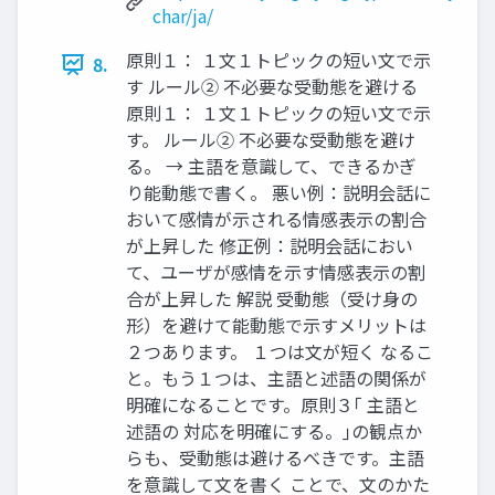
char/ja/
原則１： １文１トピックの短い文で示
8.
す ルール② 不必要な受動態を避ける
原則１： １文１トピックの短い文で示
す。 ルール② 不必要な受動態を避け
る。 → 主語を意識して、できるかぎ
り能動態で書く。 悪い例：説明会話に
おいて感情が示される情感表示の割合
が上昇した 修正例：説明会話におい
て、ユーザが感情を示す情感表示の割
合が上昇した 解説 受動態（受け身の
形）を避けて能動態で示すメリットは
２つあります。 １つは文が短く なるこ
と。もう１つは、主語と述語の関係が
明確になることです。原則３｢ 主語と
述語の 対応を明確にする。｣の観点か
らも、受動態は避けるべきです。主語
を意識して文を書く ことで、文のかた