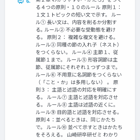
6.
る４つの原則・１０のルール 原則１：
１文１トピックの短い文で示す。 ルー
ル① 長い文は、内容を削るか分割す
る｡ ルール② 不必要な受動態を避け
る。 原則２： 複雑な複文を避ける。
ルール③ 同種の節の入れ子（ネスト）
をつくらない。 ルール④ 主節１、従
属節１まで。 ルール⑤ 形容詞節は主
節、従属節にそれぞれ１つずつまで。
ルール⑥ 不用意に名詞節をつくらない
（「こと・か」は多用しない） 。 原
則３： 主語と述語の対応を明確にす
る。 ルール⑦ 主語と述語を対応させ
る。 ルール⑧ 主語は述語の近くに。
ルール⑨ 目的語と述語を対応させる。
原則４：並べるときは、同じかたち
で。 ルール⑩ 並べて示すときはかたち
をそろえる。 山崎研卒研ゼミ わかり