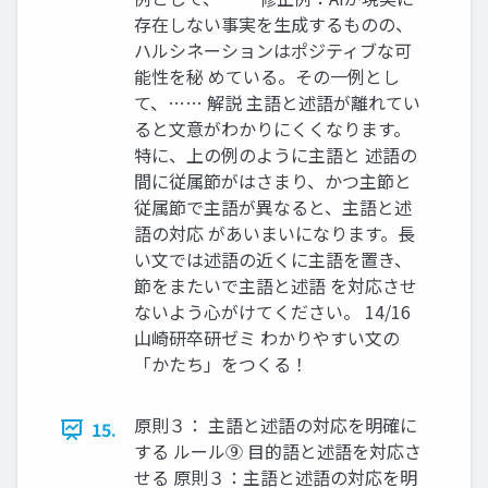
存在しない事実を生成するものの、
ハルシネーションはポジティブな可
能性を秘 めている。その一例とし
て、…… 解説 主語と述語が離れてい
ると文意がわかりにくくなります。
特に、上の例のように主語と 述語の
間に従属節がはさまり、かつ主節と
従属節で主語が異なると、主語と述
語の対応 があいまいになります。長
い文では述語の近くに主語を置き、
節をまたいで主語と述語 を対応させ
ないよう心がけてください。 14/16
山崎研卒研ゼミ わかりやすい文の
「かたち」をつくる！
原則３： 主語と述語の対応を明確に
15.
する ルール⑨ 目的語と述語を対応さ
せる 原則３：主語と述語の対応を明