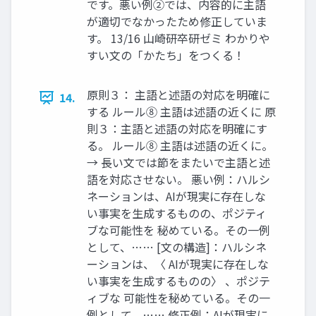
です。悪い例②では、内容的に主語
が適切でなかったため修正していま
す。 13/16 山崎研卒研ゼミ わかりや
すい文の「かたち」をつくる！
原則３： 主語と述語の対応を明確に
14.
する ルール⑧ 主語は述語の近くに 原
則３：主語と述語の対応を明確にす
る。 ルール⑧ 主語は述語の近くに。
→ 長い文では節をまたいで主語と述
語を対応させない。 悪い例：ハルシ
ネーションは、AIが現実に存在しな
い事実を生成するものの、ポジティ
ブな可能性を 秘めている。その一例
として、…… [文の構造]：ハルシネ
ーションは、〈 AIが現実に存在しな
い事実を生成するものの〉 、ポジテ
ィブな 可能性を秘めている。その一
例として、…… 修正例：AIが現実に