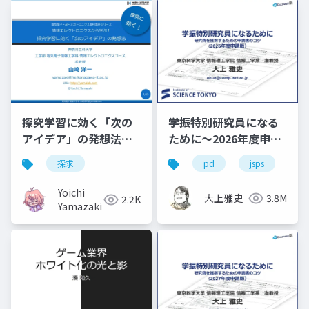
探究学習に効く「次の
学振特別研究員になる
アイデア」の発想法
ために～2026年度申請
情報エレクトロニクス
版
探求
pd
jsps
学
から学ぶ！
Yoichi
大上雅史
3.8M
2.2K
Yamazaki