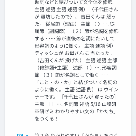
助詞などと結びついて文全体を修飾。
主語 述語 主語 述語 例） 〈千代田さん
が 寝坊したので〉、 吉田くんは 怒っ
た。 従属節（理由） 主節 〈 〉…. 従
属節（副詞節） （２）節が名詞を修飾
する …… 節が直後の名詞にたいして
形容詞のように働く。 主語 述語 例）
ティッシュが お母さんに 当たった。
（吉田くんが 投げた） 主語 述語 主部
（修飾語+主語） 述部 （ ）…. 形容詞
節 （３）節が名詞として働く ……
「こと・の・か」と結びついて名詞の
ように働く。 主語 述語 例） は ウイン
ナーです。 ［千代田さんが 買ったの］
主部 ［ ］…. 名詞節 述語 5/16 山崎研
卒研ゼミ わかりやすい文の「かたち」
をつくる！
第２章 わかりやすい「かたち」をつく