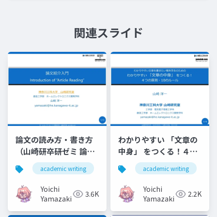
関連スライド
論文の読み方・書き方
わかりやすい 「文章の
（山崎研卒研ゼミ 論文
中身」 をつくる！４つ
紹介入門）
の原則・10のルール
academic writing
technical writing
academic writing
卒論
t
（山崎研卒研ゼミ）
Yoichi
Yoichi
3.6K
2.2K
Yamazaki
Yamazaki