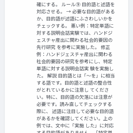
確にする。 ルール⑨ 目的語と述語を
対応させる。 → 必要な目的語がある
か、目的語が述語にふさわしいかを
チェックする。 悪い例：特定単語に
対する説明会話実験では、ハンドジ
ェスチャ産出に関わる社会的要因の
先行研究 を参考に実施した。 修正
例：ハンドジェスチャ産出に関わる
社会的要因の研究を参考にし、特定
単語に対する説明会話実 験を実施し
た。 解説 目的語とは「～を」に相当
する語です。目的語と述語の整合性
がとれているかに注意し てくださ
い。特に、目的語の欠落には注意が
必要です。読み直してチェックする
際に、 述語に注目して必要な目的語
があるかを確認してください。上の
例では、文中に「実施 した」に対応
する目的語がありません。「特定単