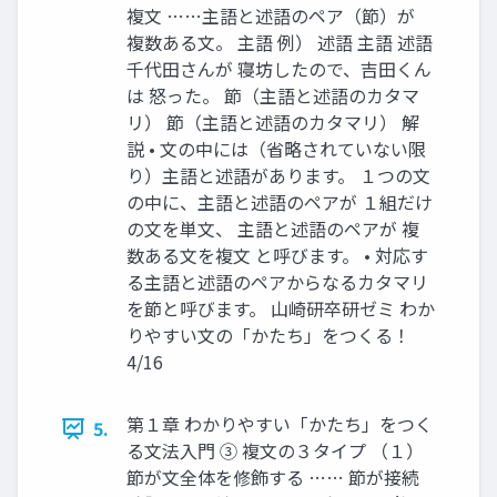
複文 ……主語と述語のペア（節）が
複数ある文。 主語 例） 述語 主語 述語
千代田さんが 寝坊したので、吉田くん
は 怒った。 節（主語と述語のカタマ
リ） 節（主語と述語のカタマリ） 解
説 • 文の中には（省略されていない限
り）主語と述語があります。 １つの文
の中に、主語と述語のペアが １組だけ
の文を単文、 主語と述語のペアが 複
数ある文を複文 と呼びます。 • 対応す
る主語と述語のペアからなるカタマリ
を節と呼びます。 山崎研卒研ゼミ わか
りやすい文の「かたち」をつくる！
4/16
第１章 わかりやすい「かたち」をつく
5.
る文法入門 ③ 複文の３タイプ （１）
節が文全体を修飾する …… 節が接続