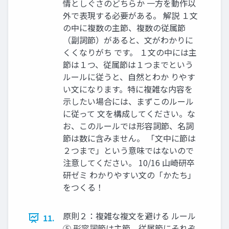
情としぐさのどちらか 一方を動作以
外で表現する必要がある。 解説 １文
の中に複数の主節、複数の従属節
（副詞節）があると、文がわかりに
くくなりがち です。 １文の中には主
節は１つ、従属節は１つまでという
ルールに従うと、自然とわか りやす
い文になります。特に複雑な内容を
示したい場合には、まずこのルール
に従って 文を構成してください。な
お、このルールでは形容詞節、名詞
節は数に含みません。 「文中に節は
２つまで」という意味ではないので
注意してください。 10/16 山崎研卒
研ゼミ わかりやすい文の「かたち」
をつくる！
原則２：複雑な複文を避ける ルール
11.
⑤ 形容詞節は主節、従属節にそれぞ