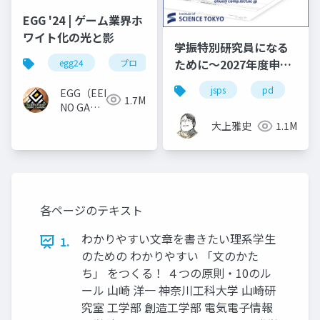
EGG '24 | ゲーム業界ホ
ワイト化の光と影
学振特別研究員になる
ために～2027年度申請
egg24
プロ
版
jsps
pd
dc
EGG（EEKANJI
1.7M
NO GAME
GAKKAI）
大上雅史
1.1M
各ページのテキスト
わかりやすい文章を書きたい理系学生
1.
のための わかりやすい 「文のかた
ち」 をつくる！ ４つの原則・10のル
ール 山崎 洋一 神奈川工科大学 山崎研
究室 工学部 創造工学部 電気電子情報