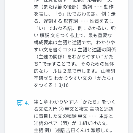
末（または節の後部） 動詞 …… 動作
を表し、「う」段でおわる語。 例：走
る、遅刻する 形容詞 …… 性質を表し
「い」でおわる語。 例：あかるい、強
い 解説 文をつくる上で、最も重要な
構成要素は主語と述語です。 わかりや
すい文を書くコツは 主語と述語の関係
（主述の関係）をわかりやすい “かた
ち” で示すことです。 そのための具体
的なルールは２章で示します。 山崎研
卒研ゼミ わかりやすい文の「かたち」
をつくる！ 3/16
第１章 わかりやすい「かたち」をつく
4.
る文法入門 ② 単文と複文 主語と述語
に着目した文の種類 単文 …… 主語と
述語のペア（節）が １組だけの文。
主語 例） 述語 吉田くんは 激怒した。