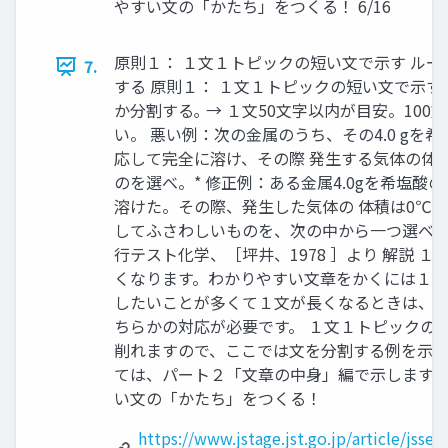
やすい文の「かたち」をつくる！ 6/16
原則１： １文１トピックの短い文で示す ルー
7.
する 原則１： １文１トピックの短い文で示す
か分割する｡ → １文50文字以内が目安。10
い。 悪い例：次の金属のうち、その4.0 gを
応して完全に溶け、その際 発生する気体の体積が、 
のを選べ。* 修正例：ある金属4.0gを希塩
溶けた。その際、発生した気体の 体積は0℃、1a
してふさわしいものを、次の中から一つ選べ。 [ 
行テスト化学、［坪井、1978 ］より 解説 
くなります。わかりやすい文章をかくには１文
したいことが多くて１文が長くなるときは、内
ちらかの対応が必要です。 １文１トピックの
削れますので、ここでは文を分割する例を示し
ては、パート２「文章の中身」編で示します。 7
い文の「かたち」をつくる！
https://www.jstage.jst.go.jp/article/jsse