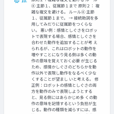
10.
④ 主節１、従属節１まで 原則２： 複
雑な複文を避ける。 ルール④ 主節
１、従属節１まで。 → 接続助詞を多
用してみだりに従属節をつくらな
い。 悪い例：感情としぐさをロボッ
トで表現する場合、感情としぐさを
合わせた動作を追加することが考 え
られるが、これはロボットの動作を
増やすことになり見る側は多くの動
作の意味を覚えておく必要 が生じる
ため、感情かしぐさのどちらかを動
作以外で表現し動作をなるべく少な
くすることが望まし いと考える。 修
正例：ロボットの感情としぐさの両
方を動作のみで表現しようとする
と、見る側にはあらかじめ多 くの動
作の意味を記憶するという負担が生
じる。動作の種類を減らすには、感