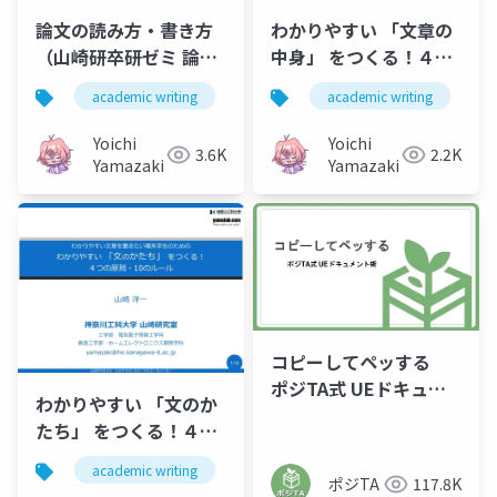
論文の読み方・書き方
わかりやすい 「文章の
（山崎研卒研ゼミ 論文
中身」 をつくる！４つ
紹介入門）
の原則・10のルール
academic writing
technical writing
academic writing
卒論
t
（山崎研卒研ゼミ）
Yoichi
Yoichi
3.6K
2.2K
Yamazaki
Yamazaki
コピーしてペッする
ポジTA式 UEドキュメ
わかりやすい 「文のか
ント術
たち」 をつくる！４つ
の原則・10のルール
academic writing
technical writing
卒論
（山崎研卒研ゼミ）
ポジTA
117.8K