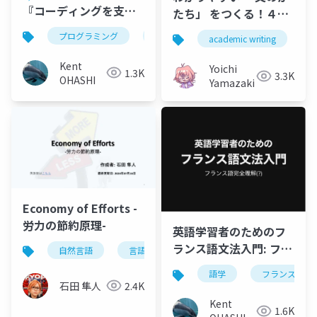
『コーディングを支え
たち」 をつくる！４つ
る技術 ――成り立ちから学
の原則・10のルール
プログラミング
歴史
設計
academic writing
t
ぶプログラミング作
（山崎研卒研ゼミ）
法』
Kent
Yoichi
1.3K
3.3K
OHASHI
Yamazaki
Economy of Efforts -
労力の節約原理-
英語学習者のためのフ
ランス語文法入門: フラ
自然言語
言語学
英語学
日本語学
ンス語完全理解(?)
語学
フランス語
石田 隼人
2.4K
Kent
1.6K