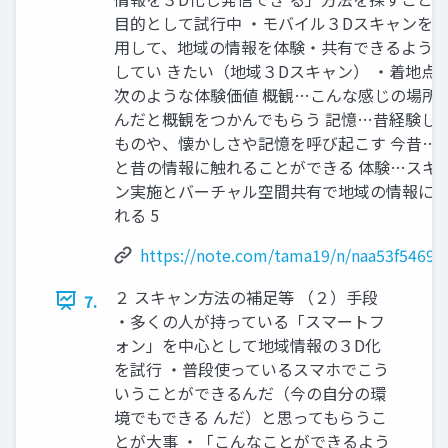
目的として試行中 ・モバイル３Dスキャンを
用して、地域の情報を体験・共有できるよう
してい きたい（地域３Dスキャン） ・着地点
次のような体験価値 概観…こんな感じの場所
んだと概観をつかんでもらう 記憶…昔経験し
ものや、懐かしさや記憶を呼び起こす 今昔…
と昔の情報に触れることができる 体験…スキ
ン実施とバーチャル空間共有で地域の情報に
れる 5
https://note.com/tama19/n/naa53f54694
２ スキャン方法の補足等 （２）手段
7.
・多くの人が持っている「スマートフ
ォン」を中心として地域情報の３D化
を試行 ・普段使っているスマホでこう
いうことができるんだ（今の自分の環
境でもできる んだ）と思ってもらうこ
とが大事 ・「こんなことができるよう