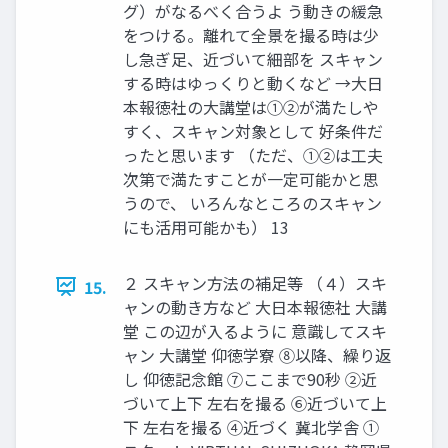
グ）がなるべく合うよ う動きの緩急
をつける。離れて全景を撮る時は少
し急ぎ足、近づいて細部を スキャン
する時はゆっくりと動くなど →大日
本報徳社の大講堂は①②が満たしや
すく、スキャン対象として 好条件だ
ったと思います （ただ、①②は工夫
次第で満たすことが一定可能かと思
うので、 いろんなところのスキャン
にも活用可能かも） 13
２ スキャン方法の補足等 （４）スキ
15.
ャンの動き方など 大日本報徳社 大講
堂 この辺が入るように 意識してスキ
ャン 大講堂 仰徳学寮 ⑧以降、繰り返
し 仰徳記念館 ⑦ここまで90秒 ②近
づいて上下 左右を撮る ⑥近づいて上
下 左右を撮る ④近づく 冀北学舎 ①