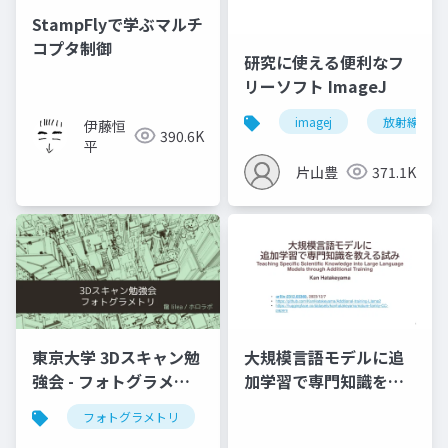
StampFlyで学ぶマルチ
コプタ制御
研究に使える便利なフ
リーソフト ImageJ
imagej
放射線技師
伊藤恒
390.6K
平
片山豊
371.1K
東京大学 3Dスキャン勉
大規模言語モデルに追
強会 - フォトグラメト
加学習で専門知識を教
リ」
える試み (2023,
フォトグラメトリ
vr
3dデジタルアーカイブ
arXiv:2312.03360)