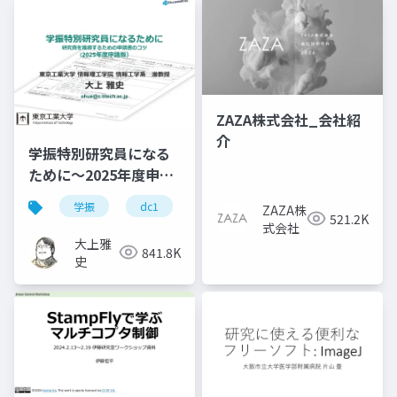
ZAZA株式会社_会社紹
介
学振特別研究員になる
ために～2025年度申請
版
学振
dc1
dc2
jsps
pd
ZAZA株
521.2K
式会社
大上雅
841.8K
史