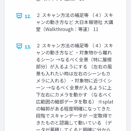
２ スキャン方法の補足等 （４）スキ
12.
ャンの動き方など 大日本報徳社 大講
堂（Walkthrough：等速） 11
２ スキャン方法の補足等 （４）スキ
13.
ャンの動き方など ・対象物から離れ
るシーン →なるべく全景（特に屋根
部分）が入るようにする （左右の風
景も入れたい時は左右のシーンもカ
メラに入れる） ・対象物に近づくシ
ーン →なるべく全景が入るように上
下左右にカメラを動かす （なるべく
広範囲の細部データを取る） ※splat
の輪郭がある程度明確になってきた
段階でスキャンデータが 一定取得で
きたものと認識して動いている （デ
ータが蓄積してくると明確に分から