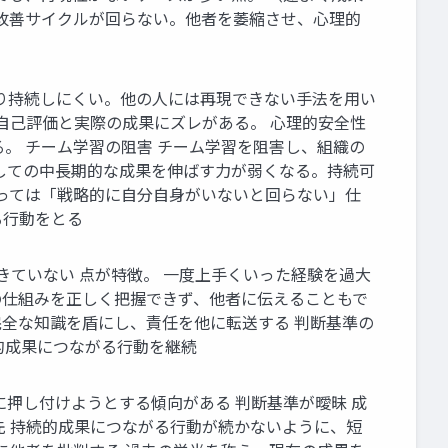
、改善サイクルが回らない。他者を萎縮させ、心理的
おり持続しにくい。他の人には再現できない手法を用い
自己評価と実際の成果にズレがある。 心理的安全性
。 チーム学習の阻害 チーム学習を阻害し、組織の
しての中長期的な成果を伸ばす力が弱くなる。持続可
よっては「戦略的に自分自身がいないと回らない」仕
る行動をとる
きていない 点が特徴。 一度上手くいった経験を過大
体の仕組みを正しく把握できず、他者に伝えることもで
完全な知識を盾にし、責任を他に転送する 判断基準の
続的成果につながる行動を継続
押し付けようとする傾向がある 判断基準が曖昧 成
先 持続的成果につながる行動が続かないように、短