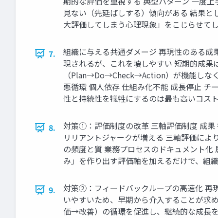
期的な評価を重視する 典型パターン 一度
見ない（先延ばしする）傾向がある 結果とし
大評価してしまう心理現象」をこじらせて
組織に与える共通ダメージ 再現性のある成
7.
現されるが、これを壊しやすい 短期的成果
（Plan→Do→Check→Action）
悪循環 個人依存 仕組み化不能 成長停止 
性と持続性を犠牲にするのは最も高いコス
対策①：評価制度の改革 三軸評価制度 成果
8.
リリアントジャークが増える 三軸評価によ
の頻度と質 業務プロセスのドキュメント化
み」を作り出す評価軸を加えるだけで、組
対策②：フィードバックループの高速化 再
9.
いやすいため、早期から介入することが求められ
価→改善）の循環を促進し、継続的な成長を