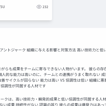
ク
組織強化
TSU
232
ントジャーク 組織に与える影響と対策方法 高い技術力と低い協
ながらも成果をチームに寄与できない人物がいます。 彼らの存
 個人的な能力は高いのに、チームとの連携がうまく取れない 
善サイクルが回らない 能力は高い VS 協調性は低い 組織に
い協調性が同居する人材です
ークは、高い技術力・瞬発的成果と低い協調性が同居する人材で
のない成果 持続性がない 認識の誤り 彼らの成果は爆発力はあ