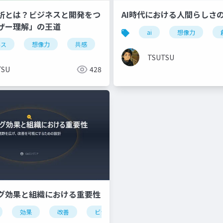
析とは？ビジネスと開発をつ
AI時代における人間らしさ
ザー理解」の王道
ai
想像力
ネス
想像力
共感
マーケティング
具体性
TSUTSU
TSU
428
グ効果と組織における重要性
効果
改善
ビジネス
マネージャー
中間管