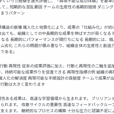
上手くいった経験を過大評価し、「再現不能な成功体験」を基準
て... 短期的な混乱要因 チームの生産性の長期的毀損 ダニ
しまうパターン
果構造の崩壊 属人化と他責化により、成果の「仕組み化」が妨
は出ても、組織としての中長期的な成果を伸ばす力が弱くなる 
が機能しなくなる 長期的にパフォーマンスが頭打ちになる 長期的に
チーム劣化 これらの問題が積み重なり、組織全体の生産性と創
トである」
 行動 再現性 従来の成果評価に加え、行動と再現性の二軸を追
り、持続可能な成果作りを促進できる 再現性指標の例 組織の再
 属人化の解消度 再現可能な手順設計の貢献度 チームで成果が
織行動は大きく変わります
現性ある成果は、高速な学習循環から生まれます。 ブリリアン
ます。 改善サイクルの重要性 高速なフィードバックループは、Pl
支えます。 継続的なプロセスの構築 十分な圧力と認識不足に