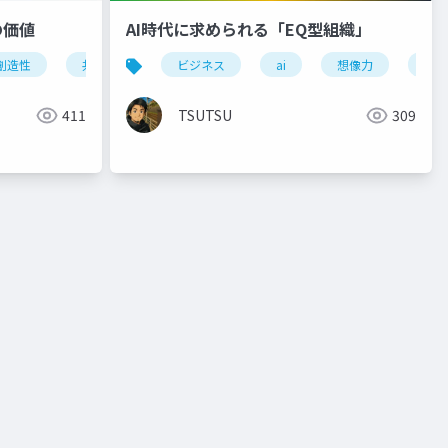
の価値
AI時代に求められる「EQ型組織」
創造性
共感
ビジネス
ビジネス
ai
想像力
共感
ペルソナ
411
TSUTSU
309
理職
視野
トンネリング効果