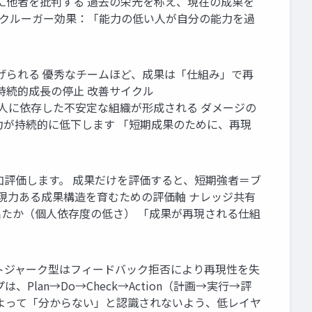
に他者を批判する 過去の栄光を称え、現在の成果を
ングクルーガー効果：「能力の低い人が自分の能力を過
げられる 優秀なチームほど、成果は「仕組み」で再
持続的成長の停止 改善サイクル
は、個人に依存した不安定な組織が形成される ダメージの
造力が持続的に低下します 「短期成果のために、再現
加評価します。 成果だけを評価すると、短期強者＝ブ
現力ある成果構造を育むための評価軸 ナレッジ共有
出たか（個人依存度の低さ） 「成果が再現される仕組
トジャーク型はフィードバック拒否により再現性を失
an→Do→Check→Action（計画→実行→評
よって「分からない」と認識されないよう、低レイヤ