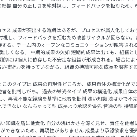
の影響 自分の正しさを絶対視し、フィードバックを拒むため
ロセス 成果が突出する時期はあるが、プロセスが属人化して
絶対視し、フィードバックを拒むため改善サイクルが回らない。
壊する。チーム内のオープンなコミュニケーションが阻害される
難しくなる。 中期的成果の欠如 短期的成果は出ても、組織と
長期的には個人に依存した不安定な組織が形成される。場合に
高い技術力を持っていながら、組織の持続可能な成長を阻害す
義 このタイプは 成果の再現性どころか、成果自体の構造化がで
他者を批判しがち。 過去の栄光タイプ 成果の構造化 成果自
とし、再現不能な経験を基準に他者を批判 浅い知識 浅はかで不
できない なんちゃって型 成長より承認を優先 普通の型 持
浅い知識を盾に他責化 自分の浅はかさを深く見せ、責任を他者に
ができないため、再現性がありません 成長より承認欲求を優