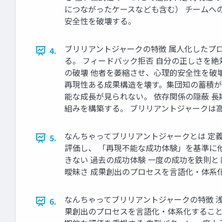
につながったケースなども含む） チームへ
安全性を破壊する。
ブリリアントジャークの特徴 属人化したプ
4.
る。 フィードバック拒否 自分の正しさを
の破壊 他者を萎縮させ、心理的安全性を破
再現性ある成果構造を壊す。集団知の蓄積が
能な成長が見られない。 依存関係の隠蔽 
組みを構築する。 ブリリアントジャークは
なんちゃってブリリアントジャークとは 定
5.
評価し、 「再現不能な成功体験」を基準に
きない 過去の成功体験 一度の成功を鉄則
曖昧さ 成果創出のプロセスを言語化・体系化
なんちゃってブリリアントジャークの特徴 
6.
果創出のプロセスを言語化・体系化すること